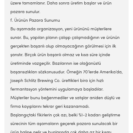
üzere tamamlanır. Daha sonra üretim başlar ve ürün
pazara sunulur.
f. Ürünün Pazara Sunumu
Bu aşamada organizasyon, yeni ürününü müşterilere
sunar. Bu, yapılan planın çalışıp çalışmadığının ve ürünün
gerçekten başarılı olup olmayacağının görülmesi için ilk
şanstır. Birçok ürün başarılı olmaz ve kısa süre içinde
üretiminde vazgeçilir. Bazılarının ise olağanüstü
başarısızlıkları sözkonusudur. Örneğin 70’lerde Amerika’da,
Joseph Schlitz Brewing Co. ürettikleri bira için hızlı
fermantasyon yöntemini uygulamaya başladılar.
Müşteriler bunu beğenmediler ve satışlar aniden düştü ve
firma kayıplarını tekrar geri kazanamadı.
Başlangıçtaki fikirlerin çok azı, belki %1-2 kadarı geliştirme
sürecinin tüm aşamaların geçerek pazara sunulacak bir
ürün haline gelir ve bunlarında çok daha az bir kısmı