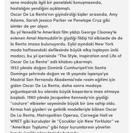
sene modayla ilgili bir paneldeki konuşmasında,
hastalığını yendiğini açıklamıştı.
Oscar De La Renta'nın giyindirdiği kişiler arasında, Amy
Adams, Sarah Jessica Parker ve Penelope Cruz gibi
isimler de yer alıyor.
Bu yıl Venedik'te Amerikalı film yıldızı George Clooney'le
evlenen Amal Alamuddin'in giydiği fildişi tül elbisede de de
la Renta imzası bulunuyordu. Eylül ayındaki New York
moda haftasındaki defilesinde büyük alkış toplayan ünlü
modacı, bu yıl içerisinde ''The Style, Inspiration and Life of
Oscar De La Renta'' adlı kitabını çıkarmıştı.
1932 yılında doğan Dominik Cumhuriyeti'nin Santa
Domingo şehrinde doğan ve 18 yaşında İspanya'ya
Madrid San Fernando Akademisi'nde resim eğitimi için
giden Oscar De La Renta, daha sonra modaya
yoğunlaşarak bu alanda büyük başarılara imza atmaya
başladı. 1960 yılında Jacqueline Kennedy'nin giydiği
''couture'' elbiseler sayesinde büyük bir üne sahip oldu.
Kırmızı halı giysileri ve gelinlik modelleriyle bilinen Oscar
De La Renta, Metropolitan Operası, Carnegie Hall ve
WNET gibi kuruluşlar ile ''Çocuklar için New Yorklular'' ve
''Amerikan Toplumu'' gibi hayır kurumlarının yönetim