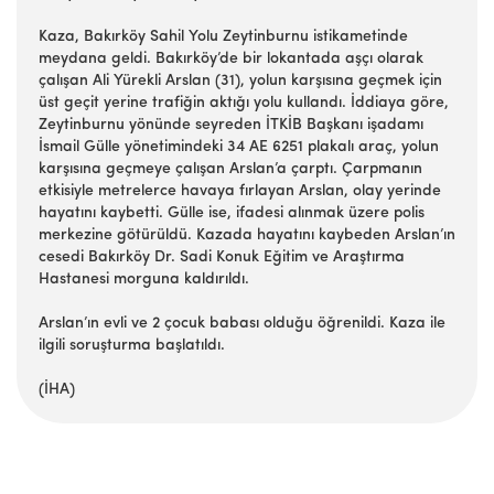
Kaza, Bakırköy Sahil Yolu Zeytinburnu istikametinde
meydana geldi. Bakırköy’de bir lokantada aşçı olarak
çalışan Ali Yürekli Arslan (31), yolun karşısına geçmek için
üst geçit yerine trafiğin aktığı yolu kullandı. İddiaya göre,
Zeytinburnu yönünde seyreden İTKİB Başkanı işadamı
İsmail Gülle yönetimindeki 34 AE 6251 plakalı araç, yolun
karşısına geçmeye çalışan Arslan’a çarptı. Çarpmanın
etkisiyle metrelerce havaya fırlayan Arslan, olay yerinde
hayatını kaybetti. Gülle ise, ifadesi alınmak üzere polis
merkezine götürüldü. Kazada hayatını kaybeden Arslan’ın
cesedi Bakırköy Dr. Sadi Konuk Eğitim ve Araştırma
Hastanesi morguna kaldırıldı.
Arslan’ın evli ve 2 çocuk babası olduğu öğrenildi. Kaza ile
ilgili soruşturma başlatıldı.
(İHA)