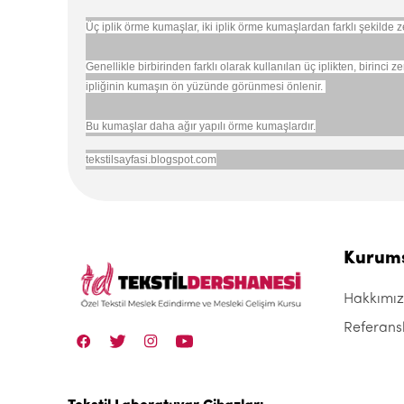
Üç iplik örme kumaşlar, iki iplik örme kumaşlardan farklı şekilde zem
Genellikle birbirinden farklı olarak kullanılan üç iplikten, birinci 
ipliğinin kumaşın ön yüzünde görünmesi önlenir.
Bu kumaşlar daha ağır yapılı örme kumaşlardır.
tekstilsayfasi.blogspot.com
Kurum
Hakkımı
Referans