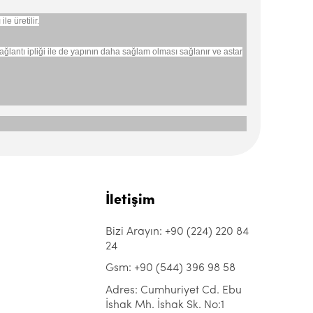
e üretilir.
ü bağlantı ipliği ile de yapının daha sağlam olması sağlanır ve astar
İletişim
Bizi Arayın: +90 (224) 220 84
24
Gsm: +90 (544) 396 98 58
Adres: Cumhuriyet Cd. Ebu
İshak Mh. İshak Sk. No:1