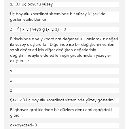
2.1.3.1 Üç boyutlu yüzey
Üç boyutlu koordinat sisteminde bir yüzey iki şekilde
gösterilebilir. Bunlar:
Z = f ( x, y ) veya g (x, y, z) = 0
Birincisinde x ve y koordinat değerleri kullanılarak z değeri
ile yüzey oluştururlar. Diğerinde ise bir değişkenin verilen
sabit değerleri için diğer değişken değerlerinin
değiştirilmesiyle elde edilen eğri gruplarından yüzeyler
oluşturulur.
y
x
z
Şekil 2.3 Üç boyutlu koordinat sisteminde yüzey gösterimi
Bilgisayar grafiklerinde bir düzlem denklemi aşağıdaki
gibidir.
ax+by+cz+d=0