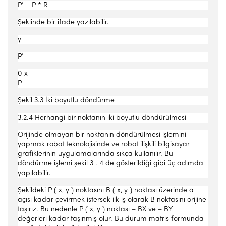
P’ = P * R
Şeklinde bir ifade yazılabilir.
y
P’
0 x
P
Şekil 3.3 İki boyutlu döndürme
3.2.4 Herhangi bir noktanın iki boyutlu döndürülmesi
Orijinde olmayan bir noktanın döndürülmesi işlemini
yapmak robot teknolojisinde ve robot ilişkili bilgisayar
grafiklerinin uygulamalarında sıkça kullanılır. Bu
döndürme işlemi şekil 3 . 4 de gösterildiği gibi üç adımda
yapılabilir.
Şekildeki P ( x, y ) noktasını B ( x, y ) noktası üzerinde a
açısı kadar çevirmek istersek ilk iş olarak B noktasını orijine
taşırız. Bu nedenle P ( x, y ) noktası – BX ve – BY
değerleri kadar taşınmış olur. Bu durum matris formunda