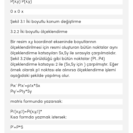
P(x,y) P(x,y)
0 x 0 x
Şekil 3.1 İki boyutlu konum değiştirme
3.2.2 İki boyutlu ölçeklendirme
Bir resim x,y koordinat ekseninde boyutlarının
ölçeklendirilmesi için resmi oluşturan bütün noktalar aynı
ölçeklendirme katsayıları Sx,Sy ile sırasıyla çarpılmalıdır.
Şekil 3.2’de görüldüğü gibi bütün noktalar (P1..P4)
ölçeklendirme katsayısı 2 ile (Sx,Sy için ) çarpılmıştır. Eğer
örnek olarak p1 noktası ele alınırsa ölçeklendirme işlemi
aşağıdaki şekilde yapılmış olur.
Pıx’ P1x’=p1x*Sx
Pıy’=P1y*Sy
matris formunda yazarsak:
Pı’(x,y,1)=Pı(x,y,1)*
Kısa formda yazmak istersek:
P’=P*S