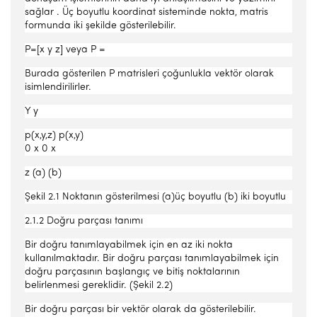
sağlar . Üç boyutlu koordinat sisteminde nokta, matris
formunda iki şekilde gösterilebilir.
P=[x y z] veya P =
Burada gösterilen P matrisleri çoğunlukla vektör olarak
isimlendirilirler.
Y y
p(x,y,z) p(x,y)
0 x 0 x
z (a) (b)
Şekil 2.1 Noktanın gösterilmesi (a)üç boyutlu (b) iki boyutlu
2.1.2 Doğru parçası tanımı
Bir doğru tanımlayabilmek için en az iki nokta
kullanılmaktadır. Bir doğru parçası tanımlayabilmek için
doğru parçasının başlangıç ve bitiş noktalarının
belirlenmesi gereklidir. (Şekil 2.2)
Bir doğru parçası bir vektör olarak da gösterilebilir.