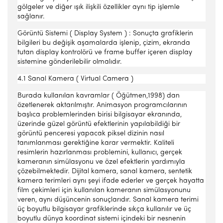
gölgeler ve diğer ışık ilişkili özellikler aynı tip işlemle
sağlanır.
Görüntü Sistemi ( Display System ) : Sonuçta grafiklerin
bilgileri bu değişik aşamalarda işlenip, çizim, ekranda
tutan display kontrolörü ve frame buffer içeren display
sistemine gönderilebilir olmalıdır.
4.1 Sanal Kamera ( Virtual Camera )
Burada kullanılan kavramlar ( Öğütmen,1998) dan
özetlenerek aktarılmıştır. Animasyon programcılarının
başlıca problemlerinden birisi bilgisayar ekranında,
üzerinde güzel görüntü efektlerinin yapılabildiği bir
görüntü penceresi yapacak piksel dizinin nasıl
tanımlanması gerektiğine karar vermektir. Kaliteli
resimlerin hazırlanması problemini, kullanıcı, gerçek
kameranın simülasyonu ve özel efektlerin yardımıyla
çözebilmektedir. Dijital kamera, sanal kamera, sentetik
kamera terimleri aynı şeyi ifade ederler ve gerçek hayatta
film çekimleri için kullanılan kameranın simülasyonunu
veren, aynı düşüncenin sonuçlarıdır. Sanal kamera terimi
üç boyutlu bilgisayar grafiklerinde sıkça kullanılır ve üç
boyutlu dünya koordinat sistemi içindeki bir nesnenin