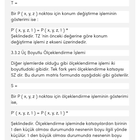
T =
Bir P ( x, y, z ) noktası için konum değiştirme işleminin
gösterimi ise :
P’ ( x, y, z, 1 ) = P ( x, y, z, 1 ) *
Şeklindedir. TZ ‘nin önceki değerine göre konum
değiştirme işlemi z ekseni üzerindedir.
3.3.2 Üç Boyutlu Ölçeklendirme İşlemi
Diğer işlemlerde olduğu gibi ölçeklendirme işlemi iki
boyutludaki gibidir. Tek fark yeni ölçeklendirme katsayısı
SZ dir. Bu durum matris formunda aşağıdaki gibi gösterilir.
S =
Bir P ( x, y, z ) noktası için ölçeklendirme işleminin gösterimi
ise,
P’ ( x, y, z, 1 ) = P ( x, y, z, 1 ) *
Şeklindedir. Ölçeklendirme işleminde katsayılardan birinin
1 den küçük olması durumunda nesnenin boyu ilgili yönde
küçülür. 1 den büyük olması durumunda nesnenin boyu