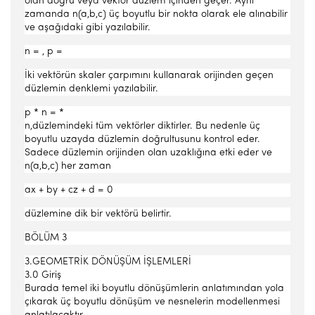
olan doğru veya vektör düzlem içinden geçer. Aynı
zamanda n(a,b,c) üç boyutlu bir nokta olarak ele alınabilir
ve aşağıdaki gibi yazılabilir.
n = , p =
İki vektörün skaler çarpımını kullanarak orijinden geçen
düzlemin denklemi yazılabilir.
p * n = *
n,düzlemindeki tüm vektörler diktirler. Bu nedenle üç
boyutlu uzayda düzlemin doğrultusunu kontrol eder.
Sadece düzlemin orijinden olan uzaklığına etki eder ve
n(a,b,c) her zaman
ax + by + cz + d = 0
düzlemine dik bir vektörü belirtir.
BÖLÜM 3
3.GEOMETRİK DÖNÜŞÜM İŞLEMLERİ
3.0 Giriş
Burada temel iki boyutlu dönüşümlerin anlatımından yola
çıkarak üç boyutlu dönüşüm ve nesnelerin modellenmesi