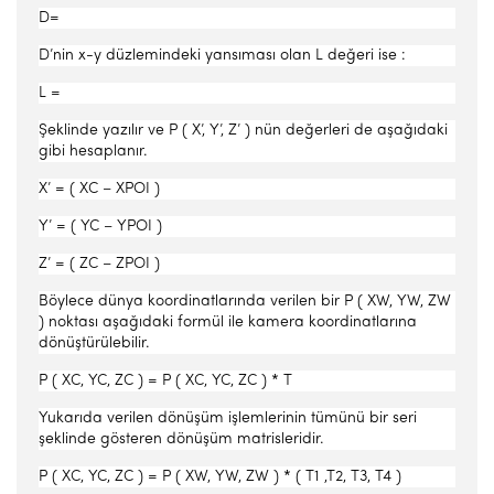
D=
D’nin x-y düzlemindeki yansıması olan L değeri ise :
L =
Şeklinde yazılır ve P ( X’, Y’, Z’ ) nün değerleri de aşağıdaki
gibi hesaplanır.
X’ = ( XC – XPOI )
Y’ = ( YC – YPOI )
Z’ = ( ZC – ZPOI )
Böylece dünya koordinatlarında verilen bir P ( XW, YW, ZW
) noktası aşağıdaki formül ile kamera koordinatlarına
dönüştürülebilir.
P ( XC, YC, ZC ) = P ( XC, YC, ZC ) * T
Yukarıda verilen dönüşüm işlemlerinin tümünü bir seri
şeklinde gösteren dönüşüm matrisleridir.
P ( XC, YC, ZC ) = P ( XW, YW, ZW ) * ( T1 ,T2, T3, T4 )