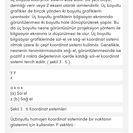
üç boyutlu koordinat sistemi elde edilir. Bu yeni boyut,
derinliği verir veya Z ekseni olarak isimlendirilir. Üç boyutlu
grafikler de birçok yönden iki boyutlu grafiklerin
uzantısıdır. Üç boyutlu grafiklerin bilgisayar ekranında
görüntülenmesi iki boyutlu hale dönüştürülerek yapılır. Bu
da üç boyutlu nesne görüntüsünün projeksiyon yöntemi ile
bilgisayar ekranına iz düşürülmesi ile olur. Üç boyutlu
bilgisayar grafiklerinde sol-el ve sağ-el koordinat sistemi
olmak üzere iki çeşit koordinat sistemi kullanılır. Genellikle,
nesnenin tanımlanmasında sağ-el, görüntülenmesinde ise
pozitif z nokta değerlerinin içerde kaldığı sol-el koordinat
sistemi tercih edilir. ( şekil 3 . 5 )
y y
z
o x o x
(a) Sol el
z (b) Sağ el
Şekil 3 . 5 Koordinat sistemleri
Üçboyutlu homojen koordinat sisteminde bir noktanın
gösterimi için kullanılan P vektörü :