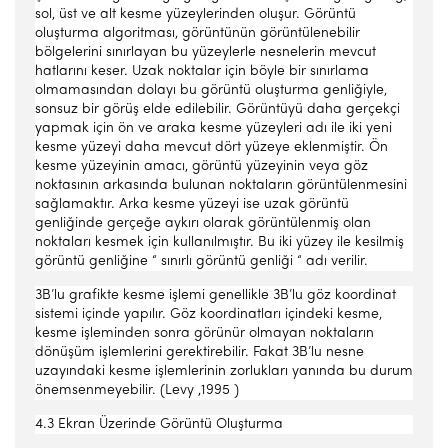
sol, üst ve alt kesme yüzeylerinden oluşur. Görüntü
oluşturma algoritması, görüntünün görüntülenebilir
bölgelerini sınırlayan bu yüzeylerle nesnelerin mevcut
hatlarını keser. Uzak noktalar için böyle bir sınırlama
olmamasından dolayı bu görüntü oluşturma genliğiyle,
sonsuz bir görüş elde edilebilir. Görüntüyü daha gerçekçi
yapmak için ön ve araka kesme yüzeyleri adı ile iki yeni
kesme yüzeyi daha mevcut dört yüzeye eklenmiştir. Ön
kesme yüzeyinin amacı, görüntü yüzeyinin veya göz
noktasının arkasında bulunan noktaların görüntülenmesini
sağlamaktır. Arka kesme yüzeyi ise uzak görüntü
genliğinde gerçeğe aykırı olarak görüntülenmiş olan
noktaları kesmek için kullanılmıştır. Bu iki yüzey ile kesilmiş
görüntü genliğine “ sınırlı görüntü genliği “ adı verilir.
3B’lu grafikte kesme işlemi genellikle 3B’lu göz koordinat
sistemi içinde yapılır. Göz koordinatları içindeki kesme,
kesme işleminden sonra görünür olmayan noktaların
dönüşüm işlemlerini gerektirebilir. Fakat 3B’lu nesne
uzayındaki kesme işlemlerinin zorlukları yanında bu durum
önemsenmeyebilir. (Levy ,1995 )
4.3 Ekran Üzerinde Görüntü Oluşturma