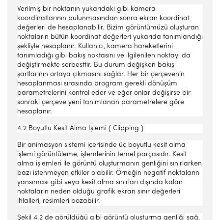
Verilmiş bir noktanın yukarıdaki gibi kamera
koordinatlarının bulunmasından sonra ekran koordinat
değerleri de hesaplanabilir. Bizim görüntümüzü oluşturan
noktaların bütün koordinat değerleri yukarıda tanımlandığı
şekliyle hesaplanır. Kullanıcı, kamera hareketlerini
tanımladığı gibi bakış noktasını ve ilgilenilen noktayı da
değiştirmekte serbesttir. Bu durum değişken bakış
şartlarının ortaya çıkmasını sağlar. Her bir çerçevenin
hesaplanması sırasında program gerekli dönüşüm
parametrelerini kontrol eder ve eğer onlar değişirse bir
sonraki çerçeve yeni tanımlanan parametrelere göre
hesaplanır.
4.2 Boyutlu Kesit Alma İşlemi ( Clipping )
Bir animasyon sistemi içerisinde üç boyutlu kesit alma
işlemi görüntüleme, işlemlerinin temel parçasıdır. Kesit
alma işlemleri ile görüntü oluşturmanın genliğini sınırlarken
bazı istenmeyen etkiler olabilir. Örneğin negatif noktaların
yansıması gibi veya kesit alma sınırları dışında kalan
noktaların neden olduğu grafik ekran sınır değerleri
ihlalleri, resimleri bozabilir.
Şekil 4.2 de görüldüğü gibi görüntü oluşturma genliği sağ,