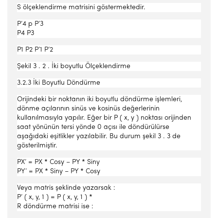
S ölçeklendirme matrisini göstermektedir.
P’4 p P’3
P4 P3
P1 P2 P’1 P’2
Şekil 3 . 2 . İki boyutlu Ölçeklendirme
3.2.3 İki Boyutlu Döndürme
Orijindeki bir noktanın iki boyutlu döndürme işlemleri,
dönme açılarının sinüs ve kosinüs değerlerinin
kullanılmasıyla yapılır. Eğer bir P ( x, y ) noktası orijinden
saat yönünün tersi yönde 0 açısı ile döndürülürse
aşağıdaki eşitlikler yazılabilir. Bu durum şekil 3 . 3 de
gösterilmiştir.
PX’ = PX * Cosy – PY * Siny
PY’ = PX * Siny – PY * Cosy
Veya matris şeklinde yazarsak :
P’ ( x, y, 1 ) = P ( x, y, 1 ) *
R döndürme matrisi ise :