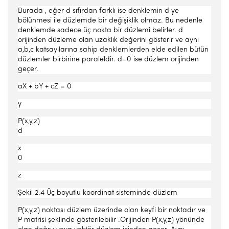
Burada , eğer d sıfırdan farklı ise denklemin d ye
bölünmesi ile düzlemde bir değişiklik olmaz. Bu nedenle
denklemde sadece üç nokta bir düzlemi belirler. d
orijinden düzleme olan uzaklık değerini gösterir ve aynı
a,b,c katsayılarına sahip denklemlerden elde edilen bütün
düzlemler birbirine paraleldir. d=0 ise düzlem orijinden
geçer.
aX + bY + cZ = 0
y
P(x,y,z)
d
x
0
z
Şekil 2.4 Üç boyutlu koordinat sisteminde düzlem
P(x,y,z) noktası düzlem üzerinde olan keyfi bir noktadır ve
P matrisi şeklinde gösterilebilir .Orijinden P(x,y,z) yönünde