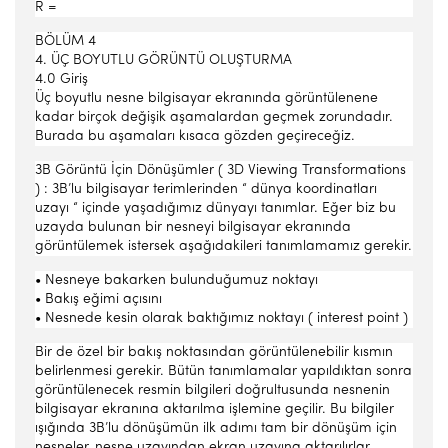
R =
BÖLÜM 4
4. ÜÇ BOYUTLU GÖRÜNTÜ OLUŞTURMA
4.0 Giriş
Üç boyutlu nesne bilgisayar ekranında görüntülenene
kadar birçok değişik aşamalardan geçmek zorundadır.
Burada bu aşamaları kısaca gözden geçireceğiz.
3B Görüntü İçin Dönüşümler ( 3D Viewing Transformations
) : 3B’lu bilgisayar terimlerinden “ dünya koordinatları
uzayı “ içinde yaşadığımız dünyayı tanımlar. Eğer biz bu
uzayda bulunan bir nesneyi bilgisayar ekranında
görüntülemek istersek aşağıdakileri tanımlamamız gerekir.
• Nesneye bakarken bulunduğumuz noktayı
• Bakış eğimi açısını
• Nesnede kesin olarak baktığımız noktayı ( interest point )
Bir de özel bir bakış noktasından görüntülenebilir kısmın
belirlenmesi gerekir. Bütün tanımlamalar yapıldıktan sonra
görüntülenecek resmin bilgileri doğrultusunda nesnenin
bilgisayar ekranına aktarılma işlemine geçilir. Bu bilgiler
ışığında 3B’lu dönüşümün ilk adımı tam bir dönüşüm için
nesneler, nesne uzayından ekran uzayına aktarılırlar.