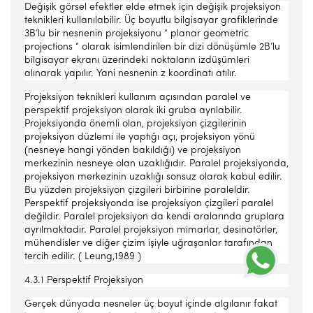
Değişik görsel efektler elde etmek için değişik projeksiyon
teknikleri kullanılabilir. Üç boyutlu bilgisayar grafiklerinde
3B’lu bir nesnenin projeksiyonu “ planar geometric
projections “ olarak isimlendirilen bir dizi dönüşümle 2B’lu
bilgisayar ekranı üzerindeki noktaların izdüşümleri
alınarak yapılır. Yani nesnenin z koordinatı atılır.
Projeksiyon teknikleri kullanım açısından paralel ve
perspektif projeksiyon olarak iki gruba ayrılabilir.
Projeksiyonda önemli olan, projeksiyon çizgilerinin
projeksiyon düzlemi ile yaptığı açı, projeksiyon yönü
(nesneye hangi yönden bakıldığı) ve projeksiyon
merkezinin nesneye olan uzaklığıdır. Paralel projeksiyonda,
projeksiyon merkezinin uzaklığı sonsuz olarak kabul edilir.
Bu yüzden projeksiyon çizgileri birbirine paraleldir.
Perspektif projeksiyonda ise projeksiyon çizgileri paralel
değildir. Paralel projeksiyon da kendi aralarında gruplara
ayrılmaktadır. Paralel projeksiyon mimarlar, desinatörler,
mühendisler ve diğer çizim işiyle uğraşanlar tarafından
tercih edilir. ( Leung,1989 )
4.3.1 Perspektif Projeksiyon
Gerçek dünyada nesneler üç boyut içinde algılanır fakat