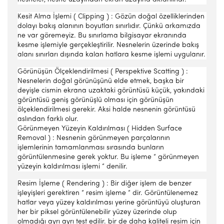
Kesit Alma İşlemi ( Clipping ) : Gözün doğal özelliklerinden
dolayı bakış alanının boyutları sınırlıdır. Çünkü arkamızda
ne var göremeyiz. Bu sınırlama bilgisayar ekranında
kesme işlemiyle gerçekleştirilir. Nesnelerin üzerinde bakış
alanı sınırları dışında kalan hatlara kesme işlemi uygulanır.
Görünüşün Ölçeklendirilmesi ( Perspektive Scatting ) :
Nesnelerin doğal görünüşünü elde etmek, başka bir
deyişle cismin ekrana uzaktaki görüntüsü küçük, yakındaki
görüntüsü geniş görünüşlü olması için görünüşün
ölçeklendirilmesi gerekir. Aksi halde nesnenin görüntüsü
aslından farklı olur.
Görünmeyen Yüzeyin Kaldırılması ( Hidden Surface
Removal ) : Nesnenin görünmeyen parçalarının
işlemlerinin tamamlanması sırasında bunların
görüntülenmesine gerek yoktur. Bu işleme “ görünmeyen
yüzeyin kaldırılması işlemi “ denilir.
Resim İşleme ( Rendering ) : Bir diğer işlem de benzer
işleyişleri gerektiren “ resim işleme “ dir. Görüntülenemez
hatlar veya yüzey kaldırılması yerine görüntüyü oluşturan
her bir piksel görüntülenebilir yüzey üzerinde olup
olmadığı ayrı ayrı test edilir. bir de daha kaliteli resim için