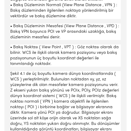
• Bakış Düzleminin Normali (View Plane Distance , VPN ) :
Bakış düzleminden ilgilenilen noktaya yönlendirilmiş bir
vektördür ve bakış düzlemine diktir.
• Bakış Düzleminin Mesafesi (View Plane Distance , VPD ) :
Bakış VPN boyunca POI ve VP arasındaki uzaklığa, bakış
düzleminin mesafesi denir.
• Bakış Noktası ( View Point , VPT ) : Göz noktası olarak da
bilinir. WCS ile ilişkili olarak kamera pozisyonu veya bakış
pozisyonunun üç boyutlu koordinat değerleri ile
tanımlandığı noktadır.
Şekil 4.1 de üç boyutlu kamera dünya koordinatlarında (
WCS ) yerleştirilmiştir. Bulunulan noktadan xy, yz, xz
yüzeylerine dik olan mesafeler kamera pozisyonunu verir.
Z ekseni yukarı bakış yönünü ve POIx, POIy, POIz değerleri
dünya koordinat sistemi ( WCS ) ile ilişkili verilmiştir. Bakış
noktası normali ( VPN ) kamera objektifi ile ilgilenilen
noktayı ( POI ) i birbirine bağlar ve bilgisayar ekranına
diktir. Kamera yönü POI ya doğrudur. Bilgisayar ekranı
üzerinde sol alt köşe orijin olarak ve XS noktaları sağa
doğru, YS noktaları yukarı doğru alınmıştır. Bu dönüşümler
kullanıldığında görüntü koordinatları, bilgisayar ekranı