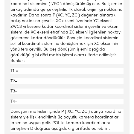
koordinat sistemine ( VPC ) dönüştürülmüş olur. Bu işlemler
birkaç adımda gerçekleştirilir. İlk olarak orijin ilgi noktasına
kaydırılır. Daha sonra P (XC, YC, ZC ) değerleri alınarak
bakış noktasına çevrilir. XC ekseni üzerinde YC ekseni
ZWCS yi kesene kadar koordinat sistemi çevrilir ve eksen
sistemi de XC ekseni etrafında ZC ekseni ilgilenilen noktayı
gösterene kadar döndürülür. Sonuçta koordinat sistemini
sol-el koordinat sistemine dönüştürmek için XC ekseninin
yönü ters çevrilir. Bu beş dönüşüm işlemi aşağıda
görüldüğü gibi dört matris işlemi olarak ifade edilmiştir.
Bunlar :
T1 =
T2=
T3=
T4=
Dönüşüm matrisleri içinde P ( XC, YC, ZC ) dünya koordinat
sistemiyle ilişkilendirilmiş üç boyutlu kamera koordinatları
tanımına uygun gelir. POI ile kamera koordinatlarını
birleştiren D doğrusu aşağıdaki gibi ifade edilebilir :