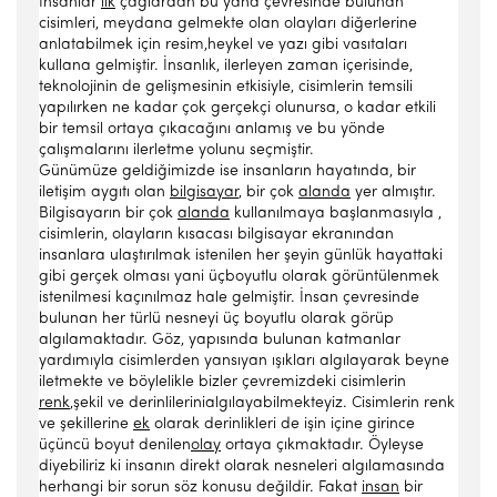
İnsanlar
ilk
çağlardan bu yana çevresinde bulunan
cisimleri, meydana gelmekte olan olayları diğerlerine
anlatabilmek için resim,heykel ve yazı gibi vasıtaları
kullana gelmiştir. İnsanlık, ilerleyen zaman içerisinde,
teknolojinin de gelişmesinin etkisiyle, cisimlerin temsili
yapılırken ne kadar çok gerçekçi olunursa, o kadar etkili
bir temsil ortaya çıkacağını anlamış ve bu yönde
çalışmalarını ilerletme yolunu seçmiştir.
Günümüze geldiğimizde ise insanların hayatında, bir
iletişim aygıtı olan
bilgisayar
, bir çok
alanda
yer almıştır.
Bilgisayarın bir çok
alanda
kullanılmaya başlanmasıyla ,
cisimlerin, olayların kısacası bilgisayar ekranından
insanlara ulaştırılmak istenilen her şeyin günlük hayattaki
gibi gerçek olması yani üçboyutlu olarak görüntülenmek
istenilmesi kaçınılmaz hale gelmiştir. İnsan çevresinde
bulunan her türlü nesneyi üç boyutlu olarak görüp
algılamaktadır. Göz, yapısında bulunan katmanlar
yardımıyla cisimlerden yansıyan ışıkları algılayarak beyne
iletmekte ve böylelikle bizler çevremizdeki cisimlerin
renk
,şekil ve derinlilerinialgılayabilmekteyiz. Cisimlerin renk
ve şekillerine
ek
olarak derinlikleri de işin içine girince
üçüncü boyut denilen
olay
ortaya çıkmaktadır. Öyleyse
diyebiliriz ki insanın direkt olarak nesneleri algılamasında
herhangi bir sorun söz konusu değildir. Fakat
insan
bir