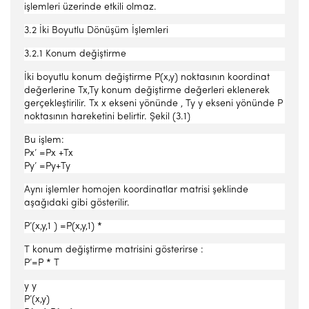
işlemleri üzerinde etkili olmaz.
3.2 İki Boyutlu Dönüşüm İşlemleri
3.2.1 Konum değiştirme
İki boyutlu konum değiştirme P(x,y) noktasının koordinat
değerlerine Tx,Ty konum değiştirme değerleri eklenerek
gerçekleştirilir. Tx x ekseni yönünde , Ty y ekseni yönünde P
noktasının hareketini belirtir. Şekil (3.1)
Bu işlem:
Px’ =Px +Tx
Py’ =Py+Ty
Aynı işlemler homojen koordinatlar matrisi şeklinde
aşağıdaki gibi gösterilir.
P’(x,y,1 ) =P(x,y,1) *
T konum değiştirme matrisini gösterirse :
P’=P * T
y y
P’(x,y)