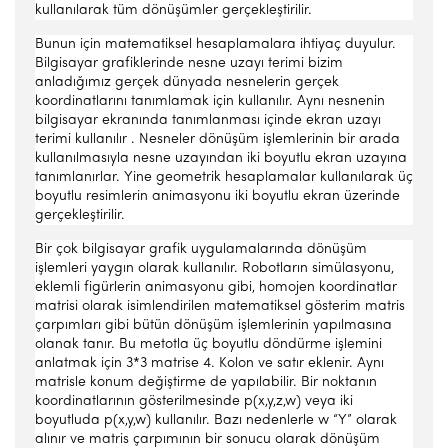
kullanılarak tüm dönüşümler gerçekleştirilir.
Bunun için matematiksel hesaplamalara ihtiyaç duyulur.
Bilgisayar grafiklerinde nesne uzayı terimi bizim
anladığımız gerçek dünyada nesnelerin gerçek
koordinatlarını tanımlamak için kullanılır. Aynı nesnenin
bilgisayar ekranında tanımlanması içinde ekran uzayı
terimi kullanılır . Nesneler dönüşüm işlemlerinin bir arada
kullanılmasıyla nesne uzayından iki boyutlu ekran uzayına
tanımlanırlar. Yine geometrik hesaplamalar kullanılarak üç
boyutlu resimlerin animasyonu iki boyutlu ekran üzerinde
gerçekleştirilir.
Bir çok bilgisayar grafik uygulamalarında dönüşüm
işlemleri yaygın olarak kullanılır. Robotların simülasyonu,
eklemli figürlerin animasyonu gibi, homojen koordinatlar
matrisi olarak isimlendirilen matematiksel gösterim matris
çarpımları gibi bütün dönüşüm işlemlerinin yapılmasına
olanak tanır. Bu metotla üç boyutlu döndürme işlemini
anlatmak için 3*3 matrise 4. Kolon ve satır eklenir. Aynı
matrisle konum değiştirme de yapılabilir. Bir noktanın
koordinatlarının gösterilmesinde p(x,y,z,w) veya iki
boyutluda p(x,y,w) kullanılır. Bazı nedenlerle w “Y” olarak
alınır ve matris çarpımının bir sonucu olarak dönüşüm