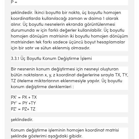
P =
şeklindedir. İkinci boyutta bir nokta, üç boyutlu homojen
koordinatlarda kullanılacağı zaman w daima 1 olarak
alınır. Üç boyutlu nesnelerin ekranda görüntülenmesi
durumunda w için farklı değerler kullanılabilir. Üç boyutlu
homojen dönüşüm matrisinin iki boyutlu homojen dönüşüm
matrisinden tek farkı sadece üçüncü boyut hesaplamalar
için bir satır ve sütun eklenmiş olmasıdır.
3.3.1 Üç Boyutlu Konum Değiştirme İşlemi
Bir nesnenin konum değiştirmesi için nesneyi oluşturan
bütün noktaların x, y, z koordinat değerlerine sırayla TX, TY,
TZ öteleme miktarlarının eklenmesiyle yapılır. Üç boyutlu
konum değiştirme denklemleri :
PX’ = PX + TX
PY’ = PY +TY
PZ’ = PZ+ TZ
şeklindedir.
Konum değiştirme işleminin homojen koordinat matrisi
şeklinde gösterimi aşağıdaki gibidir.