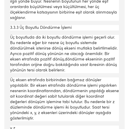
ilgili yönde büyür. Nesnenin boyutunun her yönde eşit
oranlarda büyütülmesi veya küçültülmesi, her üç
ölçeklendirme katsayısının birbirine eşit olarak alınmasıyla
sağlanır.
3.3.3 Üç Boyutlu Döndürme İşlemi
Üç boyutluda da iki boyutlu döndürme işlemi geçerli olur.
Bu nedenle eğer bir nesne üç boyutlu sistemde
döndürülmek istenirse dönüş ekseni mutlaka belirtilmelidir.
Ayrıca pozitif dönüş yönünün ne olacağı önemlidir. Bir
eksen etrafında pozitif dönüş,döndürme ekseninin pozitif
tarafından orijine doğru bakıldığında saat ibresinin dönüş
yönünün tersi olarak belirlenir.
Üç eksen etrafında birbirinden bağımsız dönüşler
yapılabilir. Bir eksen etrafında döndürme işlemi yapılırken
nesnenin koordinatlarından, döndürmenin yapıldığı eksene
ait koordinat değeri sabit tutularak diğer koordinat
değerleri dönüşüm işlemine tabi tutulur. Bu nedenle bir z
düzleminde döndürme işlemi iki boyutludur. Saat tersi
yönündeki x, y, z eksenleri üzerindeki dönüşler aşağıda
gösterilmiştir.
y z