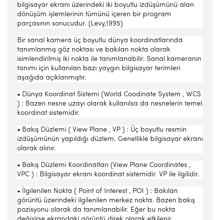
bilgisayar ekranı üzerindeki iki boyutlu izdüşümünü alan
dönüşüm işlemlerinin tümünü içeren bir program
parçasının sonucudur. (Levy,1995)
Bir sanal kamera üç boyutlu dünya koordinatlarında
tanımlanmış göz noktası ve bakılan nokta olarak
isimlendirilmiş iki nokta ile tanımlanabilir. Sanal kameranın
tanımı için kullanılan bazı yaygın bilgisayar terimleri
aşağıda açıklanmıştır.
• Dünya Koordinat Sistemi (World Coodinate System , WCS
) : Bazen nesne uzayı olarak kullanılsa da nesnelerin temel
koordinat sistemidir.
• Bakış Düzlemi ( View Plane , VP ) : Üç boyutlu resmin
izdüşümünün yapıldığı düzlem. Genellikle bilgisayar ekranı
olarak alınır.
• Bakış Düzlemi Koordinatları (View Plane Coordinates ,
VPC ) : Bilgisayar ekranı koordinat sistemidir. VP ile ilgilidir.
• İlgilenilen Nokta ( Point of Interest , POI ) : Bakılan
görüntü üzerindeki ilgilenilen merkez nokta. Bazen bakış
pozisyonu olarak da tanımlanabilir. Eğer bu nokta
değişirse ekrandaki görüntü direk olarak etkilenir.