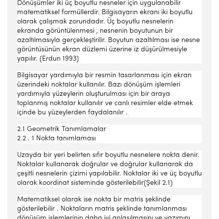
Dönüşümler iki üç boyutlu nesneler için uygulanabilir
matematiksel formüllerdir. Bilgisayarın ekranı iki boyutlu
olarak çalışmak zorundadır. Üç boyutlu nesnelerin
ekranda görüntülenmesi , nesnenin boyutunun bir
azaltılmasıyla gerçekleştirilir. Boyutun azaltılması ise nesne
görüntüsünün ekran düzlemi üzerine iz düşürülmesiyle
yapılır. (Erdun 1993)
Bilgisayar yardımıyla bir resmin tasarlanması için ekran
üzerindeki noktalar kullanılır. Bazı dönüşüm işlemleri
yardımıyla yüzeylerin oluşturulması için bir araya
toplanmış noktalar kullanılır ve canlı resimler elde etmek
içinde bu yüzeylerden faydalanılır .
2.1 Geometrik Tanımlamalar
2.2 . 1 Nokta tanımlaması
Uzayda bir yeri belirten sıfır boyutlu nesnelere nokta denir.
Noktalar kullanarak doğrular ve doğrular kullanarak da
çeşitli nesnelerin çizimi yapılabilir. Noktalar iki ve üç boyutlu
olarak koordinat sisteminde gösterilebilir(Şekil 2.1)
Matematiksel olarak ise nokta bir matris şeklinde
gösterilebilir . Noktaların matris şeklinde tanımlanması
dönüşüm işlemlerinin daha iyi anlaşılmasını ve yazımını