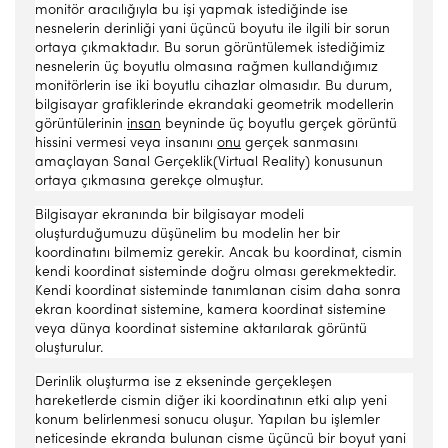
monitör aracılığıyla bu işi yapmak istediğinde ise
nesnelerin derinliği yani üçüncü boyutu ile ilgili bir sorun
ortaya çıkmaktadır. Bu sorun görüntülemek istediğimiz
nesnelerin üç boyutlu olmasına rağmen kullandığımız
monitörlerin ise iki boyutlu cihazlar olmasıdır. Bu durum,
bilgisayar grafiklerinde ekrandaki geometrik modellerin
görüntülerinin
insan
beyninde üç boyutlu gerçek görüntü
hissini vermesi veya insanını
onu
gerçek sanmasını
amaçlayan Sanal Gerçeklik(Virtual Reality) konusunun
ortaya çıkmasına gerekçe olmuştur.
Bilgisayar ekranında bir bilgisayar modeli
oluşturduğumuzu düşünelim bu modelin her bir
koordinatını bilmemiz gerekir. Ancak bu koordinat, cismin
kendi koordinat sisteminde doğru olması gerekmektedir.
Kendi koordinat sisteminde tanımlanan cisim daha sonra
ekran koordinat sistemine, kamera koordinat sistemine
veya dünya koordinat sistemine aktarılarak görüntü
oluşturulur.
Derinlik oluşturma ise z ekseninde gerçekleşen
hareketlerde cismin diğer iki koordinatının etki alıp yeni
konum belirlenmesi sonucu oluşur. Yapılan bu işlemler
neticesinde ekranda bulunan cisme üçüncü bir boyut yani