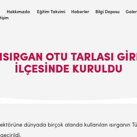
Hakkımızda
Eğitim Takvimi
Haberler
Bilgi Deposu
Galer
etişim
 ISIRGAN OTU TARLASI G
İLÇESINDE KURULDU
sektörüne dünyada birçok alanda kullanılan ısırganın T
eçirildi.