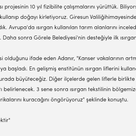
ı projesinin 10 yıl fizibilite çalışmalarını yürüttük. Biliy
 kullanıp doğayı kirletiyoruz. Giresun Valiliğihimayesind
ırladık. Avrupa'da ısırgan kullanılan tarım alanlarını ince
aha sonra Görele Belediyesi'nin desteğiyle ilk ısırgan t
disi olduğunu ifade eden Adanır, "Kanser vakalarının art
ya başladı. En gelişmiş enstitünün ısırgan liflerini kull
e burada büyüteceğiz. Diğer ilçelerde gelen liflerle birl
tı belirlenecek. 3 sene sonra ısırgan tekstilinin bölgemi
brikalarını kuracağını öngörüyoruz" şeklinde konuştu.
ktir"