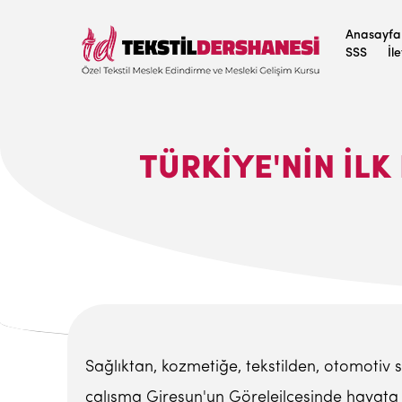
Anasayfa
SSS
İl
TÜRKIYE'NIN İLK
Sağlıktan, kozmetiğe, tekstilden, otomotiv 
çalışma Giresun'un Göreleilçesinde hayata g