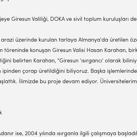
ye Giresun Valiliği, DOKA ve sivil toplum kuruluşları de
razi üzerinde kurulan tarlaya Almanya'da üretilen öze
kim töreninde konuşan Giresun Valisi Hasan Karahan, birka
ini belirten Karahan, "Giresun 'ısırgancı' olarak bilini
n ipinden çorap üretildiğini biliyoruz. Başka işlemleri
şlattık. İlimizde bu proje devam ediyor. Üniversitelerim
k
r ise, 2004 yılında ısırganla ilgili çalışmaya başladıkl