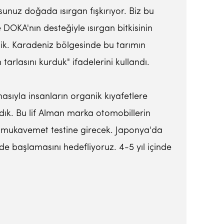
orsunuz doğada ısırgan fışkırıyor. Biz bu
e DOKA'nın desteğiyle ısırgan bitkisinin
ledik. Karadeniz bölgesinde bu tarımın
arlasını kurduk" ifadelerini kullandı.
masıyla insanların organik kıyafetlere
andık. Bu lif Alman marka otomobillerin
ikte mukavemet testine girecek. Japonya'da
zde başlamasını hedefliyoruz. 4-5 yıl içinde