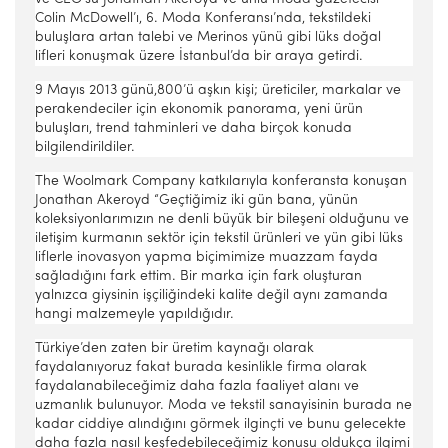
Colin McDowell’ı, 6. Moda Konferansı’nda, tekstildeki
buluşlara artan talebi ve Merinos yünü gibi lüks doğal
lifleri konuşmak üzere İstanbul’da bir araya getirdi.
9 Mayıs 2013 günü,800’ü aşkın kişi; üreticiler, markalar ve
perakendeciler için ekonomik panorama, yeni ürün
buluşları, trend tahminleri ve daha birçok konuda
bilgilendirildiler.
The Woolmark Company katkılarıyla konferansta konuşan
Jonathan Akeroyd “Geçtiğimiz iki gün bana, yünün
koleksiyonlarımızın ne denli büyük bir bileşeni olduğunu ve
iletişim kurmanın sektör için tekstil ürünleri ve yün gibi lüks
liflerle inovasyon yapma biçimimize muazzam fayda
sağladığını fark ettim. Bir marka için fark oluşturan
yalnızca giysinin işçiliğindeki kalite değil aynı zamanda
hangi malzemeyle yapıldığıdır.
Türkiye’den zaten bir üretim kaynağı olarak
faydalanıyoruz fakat burada kesinlikle firma olarak
faydalanabileceğimiz daha fazla faaliyet alanı ve
uzmanlık bulunuyor. Moda ve tekstil sanayisinin burada ne
kadar ciddiye alındığını görmek ilginçti ve bunu gelecekte
daha fazla nasıl keşfedebileceğimiz konusu oldukça ilgimi