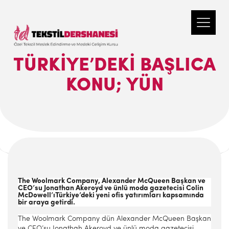
TÜRKIYE’DEKI BAŞLICA
KONU; YÜN
The Woolmark Company, Alexander McQueen Başkan ve
CEO’su Jonathan Akeroyd ve ünlü moda gazetecisi Colin
McDowell’ıTürkiye’deki yeni ofis yatırımları kapsamında
bir araya getirdi.
The Woolmark Company dün Alexander McQueen Başkan
ve CEO’su Jonathah Akeroyd ve ünlü moda gazetecisi