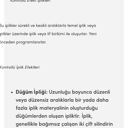
Kontrollü Efekt İplikleri
Bu iplikler sürekli ve kesikli aralıklarla temel iplik veya
iplikler üzerinde iplik veya lif birikimi ile oluşurlar. Yani
önceden programlanırlar.
Kontrollü İplik Efektleri
Düğüm İpliği:
Uzunluğu boyunca düzenli
veya düzensiz aralıklarla bir yada daha
fazla iplik materyalinin oluşturduğu
düğümlerden oluşan ipliktir. İplik,
genellikle bağımsız çalışan iki çift silindirin