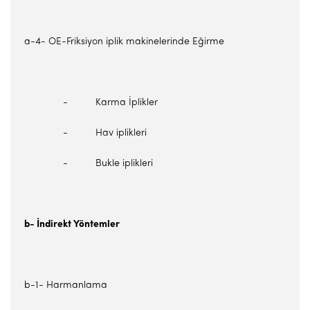
a-4- OE-Friksiyon iplik makinelerinde Eğirme
- Karma İplikler
- Hav iplikleri
- Bukle iplikleri
b- İndirekt Yöntemler
b-1- Harmanlama