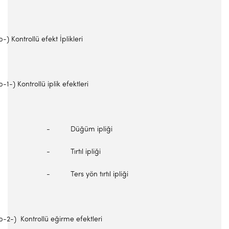
b-) Kontrollü efekt İplikleri
b-1-) Kontrollü iplik efektleri
- Düğüm ipliği
- Tırtıl ipliği
- Ters yön tırtıl ipliği
b-2-) Kontrollü eğirme efektleri