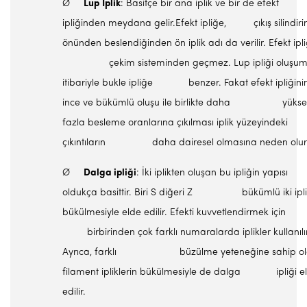
Ø
Lup
İplik
: Basitçe bir ana iplik ve bir de efekt
ipliğinden meydana gelir.Efekt ipliğe, çıkış silindiri
önünden beslendiğinden ön iplik adı da verilir. Efekt ipli
çekim sisteminden geçmez. Lup ipliği oluşu
itibariyle bukle ipliğe benzer. Fakat efekt ipliğini
ince ve bükümlü oluşu ile birlikte daha yükse
fazla besleme oranlarına çıkılması iplik yüzeyindeki
çıkıntıların daha dairesel olmasına neden olur
Ø
Dalga ipliği
: İki iplikten oluşan bu ipliğin yapısı
oldukça basittir. Biri S diğeri Z bükümlü iki ipli
bükülmesiyle elde edilir. Efekti kuvvetlendirmek için
birbirinden çok farklı numaralarda iplikler kullanılır
Ayrıca, farklı büzülme yeteneğine sahip ol
filament ipliklerin bükülmesiyle de dalga ipliği e
edilir.