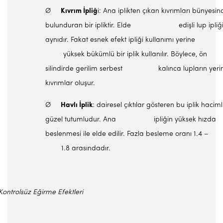
Ø
Kıvrım İpliğ
i: Ana iplikten çıkan kıvrımları bünyesin
bulunduran bir ipliktir. Elde edişli lup ipliği 
aynıdır. Fakat esnek efekt ipliği kullanımı yerine
yüksek bükümlü bir iplik kullanılır. Böylece, ön
silindirde gerilim serbest kalınca lupların yeri
kıvrımlar oluşur.
Ø
Havlı İplik
: dairesel çıktılar gösteren bu iplik haciml
güzel tutumludur. Ana ipliğin yüksek hızda
beslenmesi ile elde edilir. Fazla besleme oranı 1.4 –
1.8 arasındadır.
Kontrolsüz Eğirme Efektleri