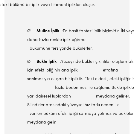
efekt bölümü bir iplik veya filament iplikten oluşur.
Ø
Muline
İplik
:En basit fantezi iplik biçimidir. İki vey
daha fazla renkte iplik eğirme
bükümüne ters yönde bükülerler.
Ø
Bukle
İplik
:Yüzeyinde bukleli çıkıntılar oluşturmak
için efekt ipliğinin ana iplik etrafına
sarılmasıyla oluşan bir ipliktir. Efekt eldesi , efekt ipliği
fazla beslenmesi ile sağlanır. Bukle iplikle
yarı dairesel luplardan meydana gelirler.
Silindirler arasındaki yüzeysel hız farkı nedeni 
verilen büküm efekt ipliği sarmaya yetmez ve bukleler
meydana gelir.