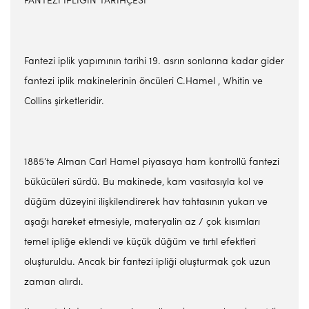
FANTEZİ İPLİĞİN TARİHÇESİ
Fantezi iplik yapımının tarihi 19. asrın sonlarına kadar gider
fantezi iplik makinelerinin öncüleri C.Hamel , Whitin ve
Collins şirketleridir.
1885’te Alman Carl Hamel piyasaya ham kontrollü fantezi
bükücüleri sürdü. Bu makinede, kam vasıtasıyla kol ve
düğüm düzeyini ilişkilendirerek hav tahtasının yukarı ve
aşağı hareket etmesiyle, materyalin az / çok kısımları
temel ipliğe eklendi ve küçük düğüm ve tırtıl efektleri
oluşturuldu. Ancak bir fantezi ipliği oluşturmak çok uzun
zaman alırdı.