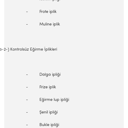
- Frote iplik
- Muline iplik
a-2-) Kontrolsüz Eğirme İplikleri
- Dalga ipliği
- Frize iplik
- Eğirme lup ipliği
- Şenil ipliği
- Bukle ipliği