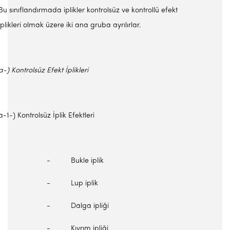
Bu sınıflandırmada iplikler kontrolsüz ve kontrollü efekt
iplikleri olmak üzere iki ana gruba ayrılırlar.
a-) Kontrolsüz Efekt İplikleri
a-1-) Kontrolsüz İplik Efektleri
- Bukle iplik
- Lup iplik
- Dalga ipliği
- Kıvrım ipliği