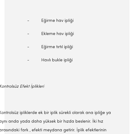
- Eğirme hav ipliği
- Ekleme hav ipliği
- Eğirme tırtıl ipliği
- Havlı bukle ipliği
Kontrolsüz Efekt İplikleri
Kontrolsüz ipliklerde ek bir iplik sürekli olarak ana ipliğe ya
aynı anda yada daha yüksek bir hızda beslenir. İki hız
arasındaki fark , efekti meydana getirir. İplik efektlerinin