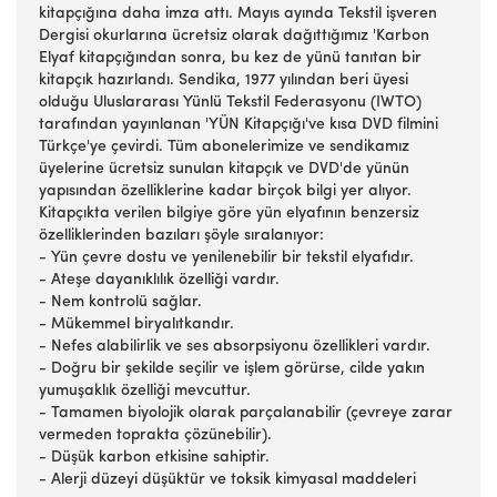
kitapçığına daha imza attı. Mayıs ayında Tekstil işveren
Dergisi okurlarına ücretsiz olarak dağıttığımız 'Karbon
Elyaf kitapçığından sonra, bu kez de yünü tanıtan bir
kitapçık hazırlandı. Sendika, 1977 yılından beri üyesi
olduğu Uluslararası Yünlü Tekstil Federasyonu (IWTO)
tarafından yayınlanan 'YÜN Kitapçığı've kısa DVD filmini
Türkçe'ye çevirdi. Tüm abonelerimize ve sendikamız
üyelerine ücretsiz sunulan kitapçık ve DVD'de yünün
yapısından özelliklerine kadar birçok bilgi yer alıyor.
Kitapçıkta verilen bilgiye göre yün elyafının benzersiz
özelliklerinden bazıları şöyle sıralanıyor:
- Yün çevre dostu ve yenilenebilir bir tekstil elyafıdır.
- Ateşe dayanıklılık özelliği vardır.
- Nem kontrolü sağlar.
- Mükemmel biryalıtkandır.
- Nefes alabilirlik ve ses absorpsiyonu özellikleri vardır.
- Doğru bir şekilde seçilir ve işlem görürse, cilde yakın
yumuşaklık özelliği mevcuttur.
- Tamamen biyolojik olarak parçalanabilir (çevreye zarar
vermeden toprakta çözünebilir).
- Düşük karbon etkisine sahiptir.
- Alerji düzeyi düşüktür ve toksik kimyasal maddeleri