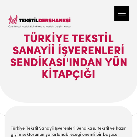
TÜRKIYE TEKSTIL
SANAYII İŞVERENLERI
SENDIKASI'INDAN YÜN
KITAPÇIĞI
Türkiye Tekstil Sanayii İşverenleri Sendikası, tekstil ve hazır
giyim sektörünün yararlanabileceği önemli bir başucu