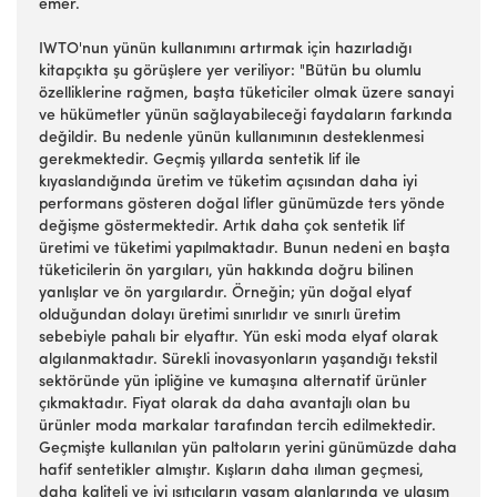
emer.
IWTO'nun yünün kullanımını artırmak için hazırladığı
kitapçıkta şu görüşlere yer veriliyor: "Bütün bu olumlu
özelliklerine rağmen, başta tüketiciler olmak üzere sanayi
ve hükümetler yünün sağlayabileceği faydaların farkında
değildir. Bu nedenle yünün kullanımının desteklenmesi
gerekmektedir. Geçmiş yıllarda sentetik lif ile
kıyaslandığında üretim ve tüketim açısından daha iyi
performans gösteren doğal lifler günümüzde ters yönde
değişme göstermektedir. Artık daha çok sentetik lif
üretimi ve tüketimi yapılmaktadır. Bunun nedeni en başta
tüketicilerin ön yargıları, yün hakkında doğru bilinen
yanlışlar ve ön yargılardır. Örneğin; yün doğal elyaf
olduğundan dolayı üretimi sınırlıdır ve sınırlı üretim
sebebiyle pahalı bir elyaftır. Yün eski moda elyaf olarak
algılanmaktadır. Sürekli inovasyonların yaşandığı tekstil
sektöründe yün ipliğine ve kumaşına alternatif ürünler
çıkmaktadır. Fiyat olarak da daha avantajlı olan bu
ürünler moda markalar tarafından tercih edilmektedir.
Geçmişte kullanılan yün paltoların yerini günümüzde daha
hafif sentetikler almıştır. Kışların daha ılıman geçmesi,
daha kaliteli ve iyi ısıtıcıların yaşam alanlarında ve ulaşım