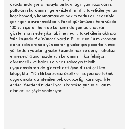
araçlarında yer almasıyla birlikte; ağır yün kazakların,
paltoların kullanımını gereksizleştirmiştir. Tüketiciler yünün
keçeleşmesi, yıkanmaması ve bakım zorlukları nedeniyle
çekingen davranmaktadır. Fakat günümüzde hem yüzde
100 yün içeren hem de karışımında yün bulunduran
giysiler makinede yıkanabilmektedir. Tüketicilerin aklında
'yün kaşındırır' düşüncesi vardır. Bu durum 30 mikrondan
daha kalın oranda yün içeren giysiler için geçerlidir, ince
yünlerden yapılan giysiler kaşındırmaz ve deriyi rahatsız
etmezler." Günümüzde yün kullanımının konfeksiyon,
döşemecilik ve halıcılıkla sınırlı kalmayıp teknik
uygulamalarda da giderek arttığına dikkat çekilen
kitapçıkta, "Yün lifi benzersiz özellikleri sayesinde teknik
uygulamalarda istenilen pek çok özelliği karşılaya bilen
ender liflerdendir" deniliyor. Kitapçıkta yünün kullanım
alanları ise şöyle sıralanıyor: