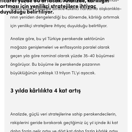
ticaret yüzde 50 artacak. Analizde, kârlılığın
Görünümü” başlıklı bir ana­liz yayımladı. Analizde, enflas­
artması için yenilikçi stratejilere ihtiyaç
yonun düşüş trendiyle birlikte tüketici harcama alışkanlıkla­
duyulduğu belirtiliyor.
rının yeniden dengelendiği bu dönemde, kârlılığı artırmak
için yenilikçi stratejilere ihtiyaç du­yulduğu belirtiliyor.
Analize göre, bu yıl Türkiye pe­rakende sektörünün
mağaza ge­nişlemeleri ve enflasyonla para­lel olarak
geçen yıla göre nomi­nal olarak yüzde 35-40 büyümesi
öngörüyor. Bu büyüme ile pera­kende pazarının
büyüklüğünün yaklaşık 13 trilyon TL’yi aşacak.
3 yılda kârlılıkta 4 kat artış
Analizde, güçlü veri stratejile­rine sahip perakendecilerin,
ra­kiplerini geride bırakarak geç­tiğimiz üç yıl içinde iki kat
daha fazla gelir artışı ve dört kat da­ha fazla kârlılık artışı