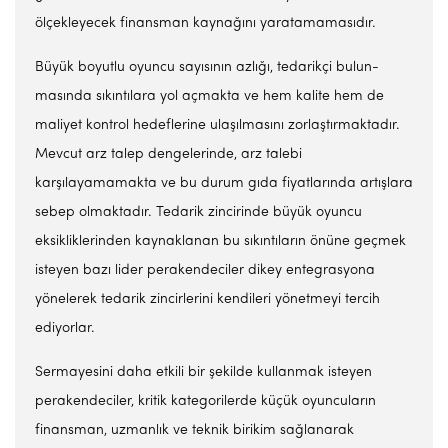
ölçekleyecek fi­nansman kaynağını yaratama­masıdır.
Büyük boyutlu oyuncu sayısının azlığı, tedarikçi bulun­
masında sıkıntılara yol açmak­ta ve hem kalite hem de
maliyet kontrol hedeflerine ulaşılma­sını zorlaştırmaktadır.
Mevcut arz talep dengelerinde, arz talebi
karşılayamamakta ve bu durum gıda fiyatlarında artışlara
sebep olmaktadır. Tedarik zincirin­de büyük oyuncu
eksikliklerin­den kaynaklanan bu sıkıntıların önüne geçmek
isteyen bazı lider perakendeciler dikey entegras­yona
yönelerek tedarik zincir­lerini kendileri yönetmeyi ter­cih
ediyorlar.
Sermayesini daha etkili bir şekilde kullanmak is­teyen
perakendeciler, kritik ka­tegorilerde küçük oyuncuların
finansman, uzmanlık ve teknik birikim sağlanarak