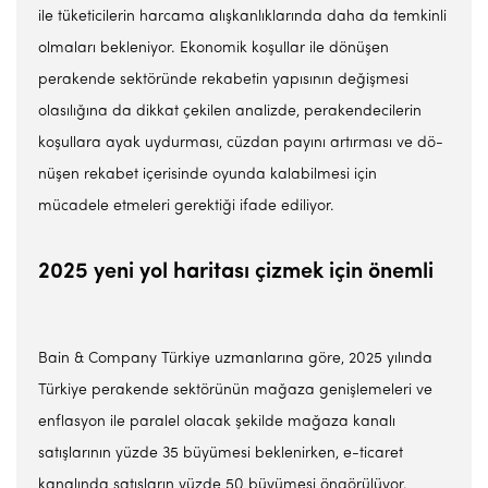
ile tü­keticilerin harcama alışkanlık­larında daha da temkinli
olma­ları bekleniyor. Ekonomik ko­şullar ile dönüşen
perakende sektöründe rekabetin yapısının değişmesi
olasılığına da dikkat çekilen analizde, perakendeci­lerin
koşullara ayak uydurması, cüzdan payını artırması ve dö­
nüşen rekabet içerisinde oyun­da kalabilmesi için
mücadele et­meleri gerektiği ifade ediliyor.
2025 yeni yol haritası çizmek için önemli
Bain & Company Türkiye uz­manlarına göre, 2025 yılında
Türkiye perakende sektörünün mağaza genişlemeleri ve
enflas­yon ile paralel olacak şekilde ma­ğaza kanalı
satışlarının yüzde 35 büyümesi beklenirken, e-tica­ret
kanalında satışların yüzde 50 büyümesi öngörülüyor.