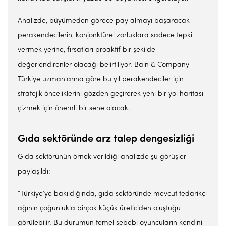
Analizde, büyümeden görece pay almayı başaracak
peraken­decilerin, konjonktürel zorluk­lara sadece tepki
vermek yeri­ne, fırsatları proaktif bir şekilde
değerlendirenler olacağı belir­tiliyor. Bain & Company
Türki­ye uzmanlarına göre bu yıl pe­rakendeciler için
stratejik ön­celiklerini gözden geçirerek yeni bir yol haritası
çizmek için önemli bir sene olacak.
Gıda sektöründe arz talep dengesizliği
Gıda sektörünün örnek verildi­ği analizde şu görüşler
paylaşıldı:
“Türkiye’ye bakıldığında, gı­da sektöründe mevcut tedarikçi
ağının çoğunlukla birçok küçük üreticiden oluştuğu
görülebilir. Bu durumun temel sebebi oyun­cuların kendini