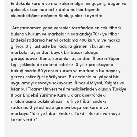
Endeks ile kurum ve markaların algısının geçmiş, bugün ve
gelecek ekseninde artık daha net bir biçimde
okunabildiğine değinen Benli, şunları kaydetti:
"Araştırmamıza yanıt verenler tarafından en çok itibarlı
bulunan kurum ve markaların sıralandığı Türkiye İtibar
Endeksi radarına her yıl ortalama 400 kurum ve marka
giriyor. 3 yıl üst üste bu radara girmenin kurum ve
markalar açısından büyük bir başarı olduğu
görüşündeyiz. Bunu, kurumlar açısından 'İtibarın Süper
Ligi' şeklinde de adlandırabiliriz. 3 yıllık projeksiyona
baktığımızda 50'yi aşkın kurum ve markanın bu başarıyı
gerçekleştirdiğini görüyoruz. Bu nedenle bu yıl yeni bir
uygulamayı devreye sokuyoruz. İtibar Atölyesi, Xsights ve
İstanbul Ticaret Üniversitesi temsilcilerinden oluşan Türkiye
İtibar Endeksi Yürütme Kurulu olarak sektördeki
sıralamasına bakılmaksızın Türkiye İtibar Endeksi
radarına 3 yıl üst üste girmeyi başaran kurum ve
markaya 'Türkiye İtibar Endeksi Takdir Beratı' vermeye
karar verdik."