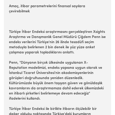
Amaç, itibar parametrelerini finansal sayılara
çevirebilmek
Türkiye İtibar Endeksi araştırmasını gerçekleştiren Xsights
Araştırma ve Danışmanlık Genel Müdürü Çiğdem Penn ise
endeks verilerini Türkiye'nin 26 ilinde tesadüfi seçim
metoduyla belirlenen 2 bin denek ile yüz yüze anket
çalışması yaparak topladıklarını anlattı.
Penn, "Dünyanın birçok ülkesinde uygulanan X-
Reputation modelimizi, endeks yapısına uygun olarak ve
İstanbul Ticaret Üniversitesi'nin akademisyenlerinin
görüşleri doğrultusunda yeniden düzenledik.
Kültürümüzde büyük önem taşıyan güven ve gönüldaşlık
kavramlarını da araştırmamıza dahil ederek ülkemizdeki
en itibarlı şirketleri belirlemeye devam edeceğiz"
ifadelerini kullandı.
Türkiye İtibar Endeksi ile birlikte itibarın ölçülebilir bir
değer olduğu noktasında Türkiye'deki kurumların