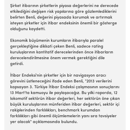
Şirket itibarının şirketlerin piyasa değerlerini ne derecede
etkilediğini değişen risk yapılarına göre gözlemlediklerini
belirten Benli, değerini piyasada korumak ve artırmak
isteyen şirketler için itibar endeksinin önemli bir gösterge
olduğunu kaydetti.
Ekonomik büyümenin kurumların itibarıyla paralel
gerçekleştiğine dikkati çeken Benli, sadece rating
kuruluşlarının kantitatif derecelerinden önce itibarların
derecelendirilmesine önem vermek gerektiğini dile
getirdi.
İtibar Endeksi'nin şirketler için bir navigasyon aracı
görevini üstleneceğini ifade eden Benli, "2013 verilerini
kapsayan 3. Türkiye İtibar Endeksi çalışmasının sonuçlarını
13 Mart'ta kamuoyu ile paylaşacağız. Bu yılki raporda, 12
lokomotif sektörün itibar değerleri, her sektörün öne çıkan
büyük kuruluşlarının münferiden itibar değerleri, sektör içi
rakiplerinden farklılıkları, benchmark kurumdan
farklılıkları gibi önemli ölçümlemelerin yanı sıra tavsiyeler
yer alacak" açıklamasında bulundu.