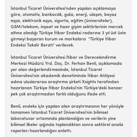
İstanbul Ticaret Üniversitesi'nden yapılan açıklamaya
göre, otomotiv, bankacılık, gıda, enerji, ulaşım, beyaz
eşya, elektronik eşya, sigorta, eğitim (üniversiteler),
GSM/telekom, inşaat ve hazır giyim sektörlerinin mercek
altına alındığı Türkiye İtibar Endeksi radarına 3 yıl üst üste
girmeyi başaran kurum ve markalara "Türkiye İtibar
Endeksi Takdir Beratı" verilecek.
İstanbul Ticaret Üniversitesi İtibar ve Derecelendirme
Merkezi Müdürü Yrd. Doç. Dr. Ferhan Benli, açıklamada
yer alan değerlendirmesinde, İstanbul Ticaret
Üniversitesi'nin akademik denetiminde İtibar Atölyesi
adına uluslararası araştırma şirketi Xsights tarafından
hazırlanan Türkiye İtibar Endeksi'nin Türkiye'deki benzer
pek çok araştırmadan farklı olduğunu ifade etti.
Benli, endeks için yapılan alan araştırmasının her yönüyle
tamamen İstanbul Ticaret Üniversitesi'nin bilimsel
laboratuvar ortamında planlandığını ve verilerin yine
bilimsel ilkeler ışığında toplandıktan sonra sektörel analiz
raporları hazırlandığını anlattı.