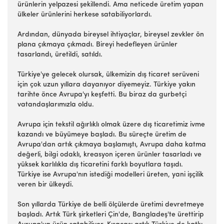
ürünlerin yelpazesi şekillendi. Ama neticede üretim yapan
ülkeler ürünlerini herkese satabiliyorlardı.
Ardından, dünyada bireysel ihtiyaçlar, bireysel zevkler ön
plana çıkmaya çıkmadı. Bireyi hedefleyen ürünler
tasarlandı, üretildi, satıldı.
Türkiye'ye gelecek olursak, ülkemizin dış ticaret serüveni
için çok uzun yıllara dayanıyor diyemeyiz. Türkiye yakın
tarihte önce Avrupa'yı keşfetti. Bu biraz da gurbetçi
vatandaşlarımızla oldu.
Avrupa için tekstil ağırlıklı olmak üzere dış ticaretimiz ivme
kazandı ve büyümeye başladı. Bu süreçte üretim de
Avrupa'dan artık çıkmaya başlamıştı, Avrupa daha katma
değerli, bilgi odaklı, kreasyon içeren ürünler tasarladı ve
yüksek karlılıkla dış ticaretini farklı boyutlara taşıdı.
Türkiye ise Avrupa'nın istediği modelleri üreten, yani işçilik
veren bir ülkeydi.
Son yıllarda Türkiye de belli ölçülerde üretimi devretmeye
başladı. Artık Türk şirketleri Çin'de, Bangladeş'te ürettirip