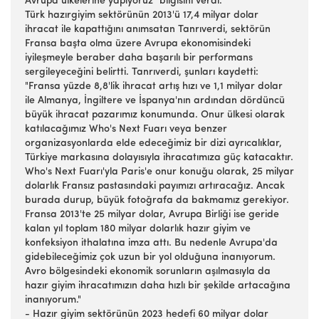
Avrupa ülkelerine yapıyoruz" bilgisini verdi.
Türk hazırgiyim sektörünün 2013'ü 17,4 milyar dolar
ihracat ile kapattığını anımsatan Tanrıverdi, sektörün
Fransa başta olma üzere Avrupa ekonomisindeki
iyileşmeyle beraber daha başarılı bir performans
sergileyeceğini belirtti. Tanrıverdi, şunları kaydetti:
"Fransa yüzde 8,8'lik ihracat artış hızı ve 1,1 milyar dolar
ile Almanya, İngiltere ve İspanya'nın ardından dördüncü
büyük ihracat pazarımız konumunda. Onur ülkesi olarak
katılacağımız Who's Next Fuarı veya benzer
organizasyonlarda elde edeceğimiz bir dizi ayrıcalıklar,
Türkiye markasına dolayısıyla ihracatımıza güç katacaktır.
Who's Next Fuarı'yla Paris'e onur konuğu olarak, 25 milyar
dolarlık Fransız pastasındaki payımızı artıracağız. Ancak
burada durup, büyük fotoğrafa da bakmamız gerekiyor.
Fransa 2013'te 25 milyar dolar, Avrupa Birliği ise geride
kalan yıl toplam 180 milyar dolarlık hazır giyim ve
konfeksiyon ithalatına imza attı. Bu nedenle Avrupa'da
gidebileceğimiz çok uzun bir yol olduğuna inanıyorum.
Avro bölgesindeki ekonomik sorunların aşılmasıyla da
hazır giyim ihracatımızın daha hızlı bir şekilde artacağına
inanıyorum."
- Hazır giyim sektörünün 2023 hedefi 60 milyar dolar