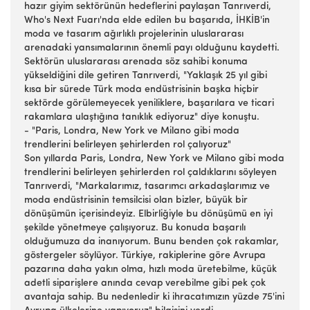
hazır giyim sektörünün hedeflerini paylaşan Tanrıverdi,
Who's Next Fuarı'nda elde edilen bu başarıda, İHKİB'in
moda ve tasarım ağırlıklı projelerinin uluslararası
arenadaki yansımalarının önemli payı olduğunu kaydetti.
Sektörün uluslararası arenada söz sahibi konuma
yükseldiğini dile getiren Tanrıverdi, "Yaklaşık 25 yıl gibi
kısa bir sürede Türk moda endüstrisinin başka hiçbir
sektörde görülemeyecek yeniliklere, başarılara ve ticari
rakamlara ulaştığına tanıklık ediyoruz" diye konuştu.
- "Paris, Londra, New York ve Milano gibi moda
trendlerini belirleyen şehirlerden rol çalıyoruz"
Son yıllarda Paris, Londra, New York ve Milano gibi moda
trendlerini belirleyen şehirlerden rol çaldıklarını söyleyen
Tanrıverdi, "Markalarımız, tasarımcı arkadaşlarımız ve
moda endüstrisinin temsilcisi olan bizler, büyük bir
dönüşümün içerisindeyiz. Elbirliğiyle bu dönüşümü en iyi
şekilde yönetmeye çalışıyoruz. Bu konuda başarılı
olduğumuza da inanıyorum. Bunu benden çok rakamlar,
göstergeler söylüyor. Türkiye, rakiplerine göre Avrupa
pazarına daha yakın olma, hızlı moda üretebilme, küçük
adetli siparişlere anında cevap verebilme gibi pek çok
avantaja sahip. Bu nedenledir ki ihracatımızın yüzde 75'ini