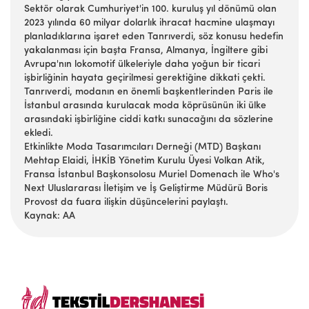
Sektör olarak Cumhuriyet'in 100. kuruluş yıl dönümü olan
2023 yılında 60 milyar dolarlık ihracat hacmine ulaşmayı
planladıklarına işaret eden Tanrıverdi, söz konusu hedefin
yakalanması için başta Fransa, Almanya, İngiltere gibi
Avrupa'nın lokomotif ülkeleriyle daha yoğun bir ticari
işbirliğinin hayata geçirilmesi gerektiğine dikkati çekti.
Tanrıverdi, modanın en önemli başkentlerinden Paris ile
İstanbul arasında kurulacak moda köprüsünün iki ülke
arasındaki işbirliğine ciddi katkı sunacağını da sözlerine
ekledi.
Etkinlikte Moda Tasarımcıları Derneği (MTD) Başkanı
Mehtap Elaidi, İHKİB Yönetim Kurulu Üyesi Volkan Atik,
Fransa İstanbul Başkonsolosu Muriel Domenach ile Who's
Next Uluslararası İletişim ve İş Geliştirme Müdürü Boris
Provost da fuara ilişkin düşüncelerini paylaştı.
Kaynak: AA