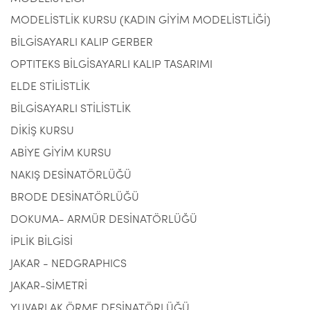
MODELİSTLİK KURSU (KADIN GİYİM MODELİSTLİĞİ)
BİLGİSAYARLI KALIP GERBER
OPTITEKS BİLGİSAYARLI KALIP TASARIMI
ELDE STİLİSTLİK
BİLGİSAYARLI STİLİSTLİK
DİKİŞ KURSU
ABİYE GİYİM KURSU
NAKIŞ DESİNATÖRLÜĞÜ
BRODE DESİNATÖRLÜĞÜ
DOKUMA- ARMÜR DESİNATÖRLÜĞÜ
İPLİK BİLGİSİ
JAKAR - NEDGRAPHICS
JAKAR-SİMETRİ
YUVARLAK ÖRME DESİNATÖRLÜĞÜ