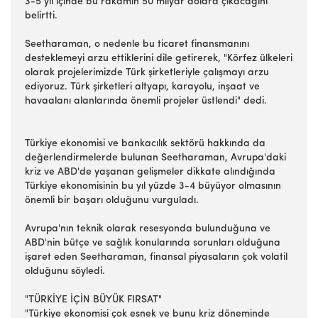
3-5 yıl içinde bu rakamın 50 milyar dolara çıkacağını
belirtti.
Seetharaman, o nedenle bu ticaret finansmanını
desteklemeyi arzu ettiklerini dile getirerek, "Körfez ülkeleri
olarak projelerimizde Türk şirketleriyle çalışmayı arzu
ediyoruz. Türk şirketleri altyapı, karayolu, inşaat ve
havaalanı alanlarında önemli projeler üstlendi" dedi.
Türkiye ekonomisi ve bankacılık sektörü hakkında da
değerlendirmelerde bulunan Seetharaman, Avrupa'daki
kriz ve ABD'de yaşanan gelişmeler dikkate alındığında
Türkiye ekonomisinin bu yıl yüzde 3-4 büyüyor olmasının
önemli bir başarı olduğunu vurguladı.
Avrupa'nın teknik olarak resesyonda bulunduğuna ve
ABD'nin bütçe ve sağlık konularında sorunları olduğuna
işaret eden Seetharaman, finansal piyasaların çok volatil
olduğunu söyledi.
"TÜRKİYE İÇİN BÜYÜK FIRSAT"
"Türkiye ekonomisi çok esnek ve bunu kriz döneminde