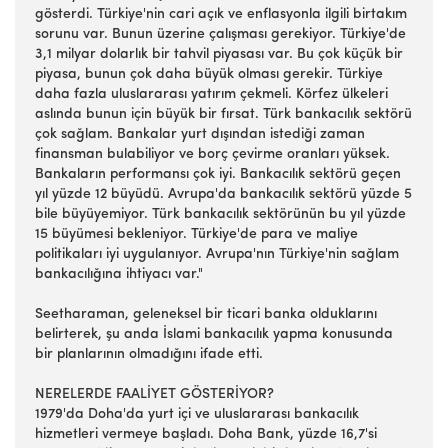
gösterdi. Türkiye'nin cari açık ve enflasyonla ilgili birtakım
sorunu var. Bunun üzerine çalışması gerekiyor. Türkiye'de
3,1 milyar dolarlık bir tahvil piyasası var. Bu çok küçük bir
piyasa, bunun çok daha büyük olması gerekir. Türkiye
daha fazla uluslararası yatırım çekmeli. Körfez ülkeleri
aslında bunun için büyük bir fırsat. Türk bankacılık sektörü
çok sağlam. Bankalar yurt dışından istediği zaman
finansman bulabiliyor ve borç çevirme oranları yüksek.
Bankaların performansı çok iyi. Bankacılık sektörü geçen
yıl yüzde 12 büyüdü. Avrupa'da bankacılık sektörü yüzde 5
bile büyüyemiyor. Türk bankacılık sektörünün bu yıl yüzde
15 büyümesi bekleniyor. Türkiye'de para ve maliye
politikaları iyi uygulanıyor. Avrupa'nın Türkiye'nin sağlam
bankacılığına ihtiyacı var."
Seetharaman, geleneksel bir ticari banka olduklarını
belirterek, şu anda İslami bankacılık yapma konusunda
bir planlarının olmadığını ifade etti.
NERELERDE FAALİYET GÖSTERİYOR?
1979'da Doha'da yurt içi ve uluslararası bankacılık
hizmetleri vermeye başladı. Doha Bank, yüzde 16,7'si