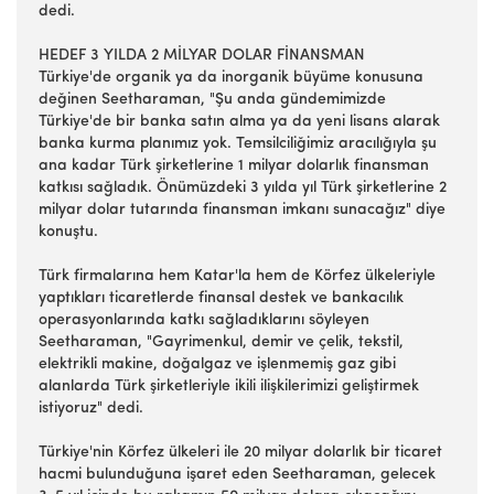
dedi.
HEDEF 3 YILDA 2 MİLYAR DOLAR FİNANSMAN
Türkiye'de organik ya da inorganik büyüme konusuna
değinen Seetharaman, "Şu anda gündemimizde
Türkiye'de bir banka satın alma ya da yeni lisans alarak
banka kurma planımız yok. Temsilciliğimiz aracılığıyla şu
ana kadar Türk şirketlerine 1 milyar dolarlık finansman
katkısı sağladık. Önümüzdeki 3 yılda yıl Türk şirketlerine 2
milyar dolar tutarında finansman imkanı sunacağız" diye
konuştu.
Türk firmalarına hem Katar'la hem de Körfez ülkeleriyle
yaptıkları ticaretlerde finansal destek ve bankacılık
operasyonlarında katkı sağladıklarını söyleyen
Seetharaman, "Gayrimenkul, demir ve çelik, tekstil,
elektrikli makine, doğalgaz ve işlenmemiş gaz gibi
alanlarda Türk şirketleriyle ikili ilişkilerimizi geliştirmek
istiyoruz" dedi.
Türkiye'nin Körfez ülkeleri ile 20 milyar dolarlık bir ticaret
hacmi bulunduğuna işaret eden Seetharaman, gelecek