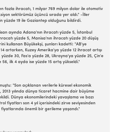
n fazla ihracatı, 1 milyar 769 milyon dolar ile otomotiv
siyon sektörümüz üçüncü sırada yer aldı." -İller
lin yüzde 19 ile Gaziantep olduğunu bildirdi.
"Nisan ayında Adana'nın ihracatı yüzde 5, İstanbul
 ihracatı yüzde 5, Manisa'nın ihracatı yüzde 20 düşüş
ini kullanan Büyükekşi, şunları kadetti: "AB'ye
 14 artarken, Kuzey Amerika'ya yüzde 12 ihracat artışı
a yüzde 30, Fas'a yüzde 28, Ukrayna'ya yüzde 25, Çin'e
56, ilk 4 ayda ise yüzde 15 artış yükseldi."
uştu: "Son açıklanan verilerle küresel ekonomik
, 2013 yılında dünya ticaret hacmine dair büyüme
kildi. Dünya ekonomilerindeki yavaşlama ve bazı
l fiyatları son 4 yıl içerisindeki zirve seviyesinden
n fiyatlarında önemli bir gerileme yaşandı."