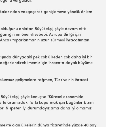
ştuğunu vurguladı.
litikalarından vazgeçerek genişlemeye yönelik önlem
 olduğunu anlatan Büyükekşi, şöyle devam etti:
anlığın en önemli sebebi. Avrupa Birliği için
 Ancak toparlanmanın uzun sürmesi ihracatımızın
ışında dünyadaki pek çok ülkeden çok daha iyi bir
rı değerlendirebilmemiz için ihracata dayalı büyüme
i olumsuz gelişmelere rağmen, Türkiye'nin ihracat
n Büyükekşi, şöyle konuştu: "Küresel ekonomide
rle aramızdaki farkı kapatmak için bugünler bizim
yor. Nispeten iyi durumdayız ama daha iyi olmamız
lişmekte olan ülkelerin dünya ticaretinde yüzde 40 pay