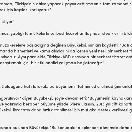
mda, Türkiye'nin atılım yaparak payını arttırmasının tam zamanıdır
 için kapıları zorluyoruz."
istiyor"
ması yaptığı tüm ülkelerle serbest ticaret antlaşması istediklerini bildi
müzakerelere başladığına değinen Büyükekşi, şunları kaydetti: "Batı 
amanda hizmetleri ve kamu alımlarını da içeren yeni nesil bir serbest t
miyoruz. Aynı paralelde Türkiye-ABD arasında bir serbest ticaret antl
araştırmak için, bir etki analizi çalışması başlatacağız."
2,2 olduğunu hatırlatarak, bu büyümenin tatmin edici olmadığını anlat
görülüyor" diyen Büyükekşi, şöyle devam etti: "Büyümenin kaynakları i
e yatırımla beraber büyüme yüzde 5'lere ulaşsın. 2013 yılı çift kanatl
yükekşi, ihracatın daha hızlı artabilmesi için mutlaka destek verilmesi 
klamasında bulunan Büyükekşi, "Bu konudaki talepler son dönemde daha d