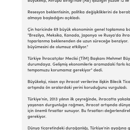
Büyükekşi, Avrupa Birliği'nde (AB) işsizliğin yüzde 1
Resesyon beklentisinin, politika değişikliklerini de be
almaya başladığını açıkladı.
Çin haricinde 69 büyük ekonominin genel toplamına bak
"Brezilya, Meksika, Kanada, Japonya ve Rusya'da ihraca
toparlanma beklenenden de uzun süreceğe benziyor. B
büyümesini de olumsuz etkiliyor."
Türkiye İhracatçılar Meclisi (TİM) Başkanı Mehmet Bü
durumdayız. Gelişmiş ekonomilerle aramızdaki farkı kap
tempomuzu korumamız gerekiyor" dedi.
Büyükekşi, nisan ayı ihracat verilerine ilişkin Bileci
artışında ön sıralardaki yerini koruduğunu vurguladı.
Türkiye'nin, 2013 yılının ilk çeyreğinde, ihracatta yak
yaşanan durgunluğa rağmen, ihracat artışında dünyada
için önemli fırsatlar sunuyor. Bu fırsatları değerlen
gerekiyor.
Dünya ticaretindeki durağanlığı, Türkiye'nin ayağına ge