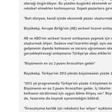
alacağı öngörülüyor. Bu yüzden bugünkü ekonomik orta
rekabet etmekten korkmuyoruz. Kapalı pazarlara girmek
"Batı dünyası, kendi içinde ekonomik pazar oluşturmak 
Büyükekşi, Avrupa Birliği'nin (AB) serbest ticaret antlaş
AB ve ABD'nin serbest ticaret antlaşması yapmak için 
oluşturmak istiyor. Sadece mal ticaretini değil, aynı z
gelişmenin dışında kalmasını ve zarara uğramasını iste
gerçekleştireceği anlaşmanın Türkiye'ye olası etkilerini 
"Büyümenin en az 2 puanı ihracattan gelsin"
Büyükekşi, Türkiye'nin 2012 yılında büyümesinin yüzde 
"2013 yılı programında Türkiye'nin yüzde 4 büyümesi ön
Büyümenin en az 2 puanı ihracattan gelsin. İç tüketim v
katkısının sürdürmesi için uygun iklime ihtiyaç var." Bü
de, tasarıma da kaynak ayıramadığını bildirdi.
"İhracatçımız karlılık için rekabetçi kur istiyor" açı