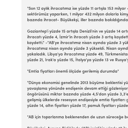
"Son 12 aylık ihracatımız ise yüzde 11 artışla 153 milya
sektörümüz yaparken, 1 milyar 432 milyon dolarla kimya 
bazında ihracat- Büyükekşi, iller bazında bakıldığında, 
Gaziantep'i yüzde 15 artışla Denizli'nin ve yüzde 14 ar
ihracatı yüzde 4, İzmir'in ihracatı yüzde 3 artış kayde
kaydetti." -"AB'ye ihracatımız nisan ayında yüzde 3 yük
ihracatımız nisan ayında yüzde 3 yükseldi. Nisan ayınd
yakaladık. Libya'ya ihracatımız yüzde 49, Türkmenista
yüzde 21, Irak'a yüzde 15, İtalya'ya yüzde 13 ve Rusya'y
"Emtia fiyatları önemli ölçüde gerilemiş durumda"
"Dünya ekonomisi genelinde 2013 büyüme beklentisi yüz
yavaşlama yönünde endişenin devam ettiği gözleniyor.
öngörüsünü miktar bazında yüzde 4,5'dan yüzde 3,3'e 
gelişmiş ülkelerde resesyon endişesiyle emtia fiyatları g
yüzde 14, altın fiyatları yüzde 17, pamuk fiyatları yüzd
"AB için toparlanma beklenenden de uzun süreceğe b