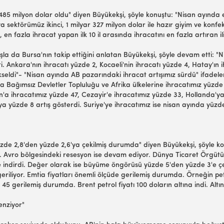
r 485 milyon dolar oldu" diyen Büyükekşi, şöyle konuştu: "Nisan ayında e
sektörümüz ikinci, 1 milyar 327 milyon dolar ile hazır giyim ve konfek
en fazla ihracat yapan ilk 10 il arasında ihracatını en fazla artıran i
tışla da Bursa'nın takip ettiğini anlatan Büyükekşi, şöyle devam etti: 
tti. Ankara'nın ihracatı yüzde 2, Kocaeli'nin ihracatı yüzde 4, Hatay'ın
seldi"- "Nisan ayında AB pazarındaki ihracat artışımız sürdü" ifadeler
a Bağımsız Devletler Topluluğu ve Afrika ülkelerine ihracatımız yüzde
n'a ihracatımız yüzde 47, Cezayir'e ihracatımız yüzde 33, Hollanda'y
a yüzde 8 artış gösterdi. Suriye'ye ihracatımız ise nisan ayında yüzde 
de 2,8'den yüzde 2,6'ya çekilmiş durumda" diyen Büyükekşi, şöyle kon
 Avro bölgesindeki resesyon ise devam ediyor. Dünya Ticaret Örgütü
indirdi. Değer olarak ise büyüme öngörüsü yüzde 5'den yüzde 3'e çe
eriliyor. Emtia fiyatları önemli ölçüde gerilemiş durumda. Örneğin petro
e 45 gerilemiş durumda. Brent petrol fiyatı 100 doların altına indi. Altı
enziyor"