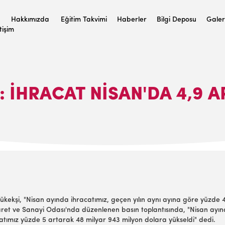
Hakkımızda
Eğitim Takvimi
Haberler
Bilgi Deposu
Galer
etişim
: İHRACAT NISAN'DA 4,9 A
ekşi, "Nisan ayında ihracatımız, geçen yılın aynı ayına göre yüzde 4,
 Ticaret ve Sanayi Odası'nda düzenlenen basın toplantısında, "Nisan ayı
acatımız yüzde 5 artarak 48 milyar 943 milyon dolara yükseldi" dedi.