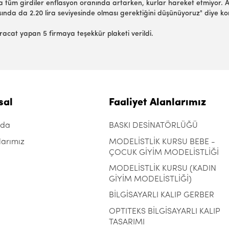
tüm girdiler enflasyon oranında artarken, kurlar hareket etmiyor. A
sında da 2.20 lira seviyesinde olması gerektiğini düşünüyoruz" diye ko
racat yapan 5 firmaya teşekkür plaketi verildi.
sal
Faaliyet Alanlarımız
zda
BASKI DESİNATÖRLÜĞÜ
larımız
MODELİSTLİK KURSU BEBE -
ÇOCUK GİYİM MODELİSTLİĞİ
MODELİSTLİK KURSU (KADIN
GİYİM MODELİSTLİĞİ)
BİLGİSAYARLI KALIP GERBER
OPTITEKS BİLGİSAYARLI KALIP
TASARIMI