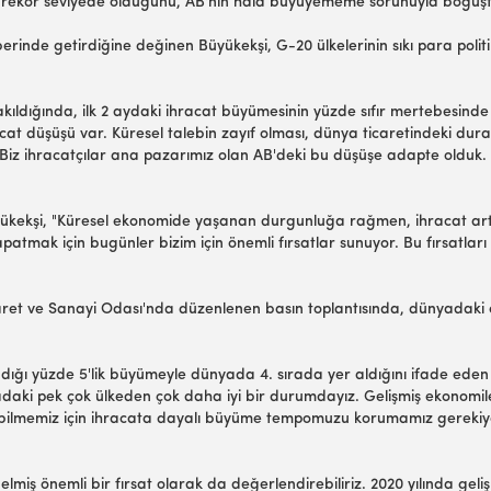
2 ile rekor seviyede olduğunu, AB'nin hala büyüyememe sorunuyla boğu
raberinde getirdiğine değinen Büyükekşi, G-20 ülkelerinin sıkı para po
ıldığında, ilk 2 aydaki ihracat büyümesinin yüzde sıfır mertebesinde
t düşüşü var. Küresel talebin zayıf olması, dünya ticaretindeki durağ
iz ihracatçılar ana pazarımız olan AB'deki bu düşüşe adapte olduk.
yükekşi, "Küresel ekonomide yaşanan durgunluğa rağmen, ihracat art
atmak için bugünler bizim için önemli fırsatlar sunuyor. Bu fırsatla
k Ticaret ve Sanayi Odası'nda düzenlenen basın toplantısında, dünyadak
aladığı yüzde 5'lik büyümeyle dünyada 4. sırada yer aldığını ifade ede
ki pek çok ülkeden çok daha iyi bir durumdayız. Gelişmiş ekonomile
direbilmemiz için ihracata dayalı büyüme tempomuzu korumamız gereki
lmiş önemli bir fırsat olarak da değerlendirebiliriz. 2020 yılında ge