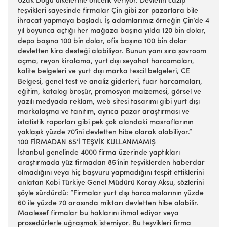
Uzak Doğu ülkelerine öncelik veriyor. Devletin cazip
teşvikleri sayesinde firmalar Çin gibi zor pazarlara bile
ihracat yapmaya başladı. İş adamlarımız örneğin Çin’de 4
yıl boyunca açtığı her mağaza başına yılda 120 bin dolar,
depo başına 100 bin dolar, ofis başına 100 bin dolar
devletten kira desteği alabiliyor. Bunun yanı sıra şovroom
açma, reyon kiralama, yurt dışı seyahat harcamaları,
kalite belgeleri ve yurt dışı marka tescil belgeleri, CE
Belgesi, genel test ve analiz giderleri, fuar harcamaları,
eğitim, katalog broşür, promosyon malzemesi, görsel ve
yazılı medyada reklam, web sitesi tasarımı gibi yurt dışı
markalaşma ve tanıtım, ayrıca pazar araştırması ve
istatistik raporları gibi pek çok alandaki masraflarının
yaklaşık yüzde 70’ini devletten hibe olarak alabiliyor.”
100 FİRMADAN 85’İ TEŞVİK KULLANMAMIŞ
İstanbul genelinde 4000 firma üzerinde yaptıkları
araştırmada yüz firmadan 85’inin teşviklerden haberdar
olmadığını veya hiç başvuru yapmadığını tespit ettiklerini
anlatan Kobi Türkiye Genel Müdürü Koray Aksu, sözlerini
şöyle sürdürdü: “Firmalar yurt dışı harcamalarının yüzde
60 ile yüzde 70 arasında miktarı devletten hibe alabilir.
Maalesef firmalar bu haklarını ihmal ediyor veya
prosedürlerle uğraşmak istemiyor. Bu teşvikleri firma