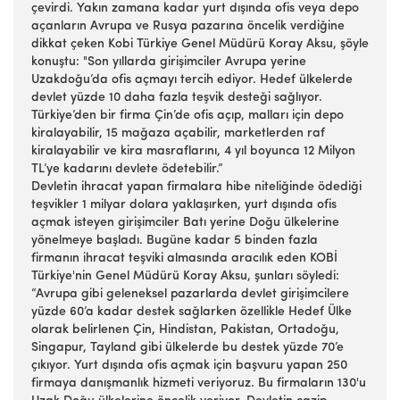
çevirdi. Yakın zamana kadar yurt dışında ofis veya depo
açanların Avrupa ve Rusya pazarına öncelik verdiğine
dikkat çeken Kobi Türkiye Genel Müdürü Koray Aksu, şöyle
konuştu: "Son yıllarda girişimciler Avrupa yerine
Uzakdoğu’da ofis açmayı tercih ediyor. Hedef ülkelerde
devlet yüzde 10 daha fazla teşvik desteği sağlıyor.
Türkiye’den bir firma Çin’de ofis açıp, malları için depo
kiralayabilir, 15 mağaza açabilir, marketlerden raf
kiralayabilir ve kira masraflarını, 4 yıl boyunca 12 Milyon
TL’ye kadarını devlete ödetebilir.”
Devletin ihracat yapan firmalara hibe niteliğinde ödediği
teşvikler 1 milyar dolara yaklaşırken, yurt dışında ofis
açmak isteyen girişimciler Batı yerine Doğu ülkelerine
yönelmeye başladı. Bugüne kadar 5 binden fazla
firmanın ihracat teşviki almasında aracılık eden KOBİ
Türkiye'nin Genel Müdürü Koray Aksu, şunları söyledi:
“Avrupa gibi geleneksel pazarlarda devlet girişimcilere
yüzde 60’a kadar destek sağlarken özellikle Hedef Ülke
olarak belirlenen Çin, Hindistan, Pakistan, Ortadoğu,
Singapur, Tayland gibi ülkelerde bu destek yüzde 70’e
çıkıyor. Yurt dışında ofis açmak için başvuru yapan 250
firmaya danışmanlık hizmeti veriyoruz. Bu firmaların 130'u