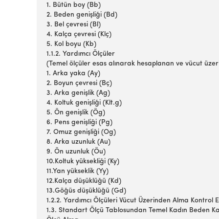
1. Bütün boy (Bb)
2. Beden genişliği (Bd)
3. Bel çevresi (Bl)
4. Kalça çevresi (Klç)
5. Kol boyu (Kb)
1.1.2. Yardımcı Ölçüler
(Temel ölçüler esas alınarak hesaplanan ve vücut üzeri
1. Arka yaka (Ay)
2. Boyun çevresi (Bç)
3. Arka genişlik (Ag)
4. Koltuk genişliği (Klt.g)
5. Ön genişlik (Ög)
6. Pens genişliği (Pg)
7. Omuz genişliği (Og)
8. Arka uzunluk (Au)
9. Ön uzunluk (Öu)
10.Koltuk yüksekliği (Ky)
11.Yan yükseklik (Yy)
12.Kalça düşüklüğü (Kd)
13.Göğüs düşüklüğü (Gd)
1.2.2. Yardımcı Ölçüleri Vücut Üzerinden Alma Kontrol E
1.3. Standart Ölçü Tablosundan Temel Kadın Beden Kal