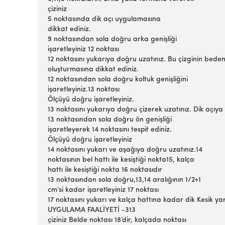
çiziniz
5 noktasında dik açı uygulamasına
dikkat ediniz.
9 noktasından sola doğru arka genişliği
işaretleyiniz 12 noktası
12 noktasını yukarıya doğru uzatınız. Bu çizginin beden
oluşturmasına dikkat ediniz.
12 noktasından sola doğru koltuk genişliğini
işaretleyiniz.13 noktası
Ölçüyü doğru işaretleyiniz.
13 noktasını yukarıya doğru çizerek uzatınız. Dik açıya
13 noktasından sola doğru ön genişliği
işaretleyerek 14 noktasını tespit ediniz.
Ölçüyü doğru işaretleyiniz
14 noktasını yukarı ve aşağıya doğru uzatınız.14
noktasının bel hattı ile kesiştiği nokta15, kalça
hattı ile kesiştiği nokta 16 noktasıdır
13 noktasından sola doğru,13,14 aralığının 1/2+1
cm’si kadar işaretleyiniz 17 noktası
17 noktasını yukarı ve kalça hattına kadar dik Kesik yard
UYGULAMA FAALİYETİ -313
çiziniz Belde noktası 18’dir, kalçada noktası