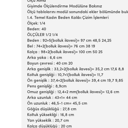
Ölçü Alma
Giyimde Ölçülendirme Modülüne Bakınız
Ölçü tablolarını modül sonundaki ekler bölümünde bulab
1.4. Temel Kadın Beden Kalıbı Çizim İşlemleri
Ölçek: 1/4
Beden: 40
ÖLÇÜLER 1/2 1/4
Beden : 92+5(bolluk ilavesi)= 97 cm 48,5 24,25
Bel : 74+2(bolluk ilavesi)= 76 cm 38 19
Kalça : 98+2(bolluk ilavesi)= 100 cm 50 25
Arka yaka : 6,6 cm
Boyun çevresi : 40 cm 20
Arka genişlik : 33,2+2(bolluk ilavesi)= 35,2 cm 17,6 8,8
Koltuk genişliği : 10,7+1(bolluk ilavesi)= 11,7
Ön genişlik : 37,4+2(bolluk ilavesi)= 39,4 cm 19,7 9,85
Pens genişliği : 8,9cm
Omuz genişliği : 12,4+2 mm(bolluk ilavesi)= 12,6 cm
Arka uzunluk : 43+1= 44 cm
Ön uzunluk : 46,5-1 cm= 45,5 cm
Göğüs düşüklüğü : 27,8 cm
Koltuk yüksekliği : 16,8 cm
Yan yükseklik : 20,7 cm
Kalça düşüklüğü : 20 cm