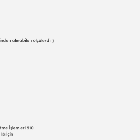
nden alınabilen ölçülerdir)
tme İşlemleri 910
ıbıİçin