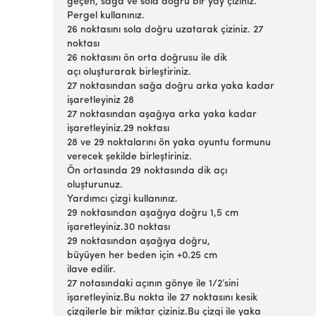
geçen, sağa ve sola doğru bir yay çiziniz.
Pergel kullanınız.
26 noktasını sola doğru uzatarak çiziniz. 27
noktası
26 noktasını ön orta doğrusu ile dik
açı oluşturarak birleştiriniz.
27 noktasından sağa doğru arka yaka kadar
işaretleyiniz 28
27 noktasından aşağıya arka yaka kadar
işaretleyiniz.29 noktası
28 ve 29 noktalarını ön yaka oyuntu formunu
verecek şekilde birleştiriniz.
Ön ortasında 29 noktasında dik açı
oluşturunuz.
Yardımcı çizgi kullanınız.
29 noktasından aşağıya doğru 1,5 cm
işaretleyiniz.30 noktası
29 noktasından aşağıya doğru,
büyüyen her beden için +0.25 cm
ilave edilir.
27 notasındaki açının gönye ile 1/2’sini
işaretleyiniz.Bu nokta ile 27 noktasını kesik
çizgilerle bir miktar çiziniz.Bu çizgi ile yaka