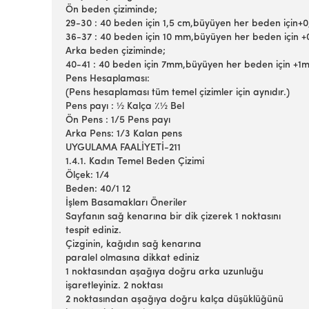
Ön beden çiziminde;
29-30 : 40 beden için 1,5 cm,büyüyen her beden için+0,
36-37 : 40 beden için 10 mm,büyüyen her beden için +0
Arka beden çiziminde;
40-41 : 40 beden için 7mm,büyüyen her beden için +1mm
Pens Hesaplaması:
(Pens hesaplaması tüm temel çizimler için aynıdır.)
Pens payı : ½ Kalça ٪½ Bel
Ön Pens : 1/5 Pens payı
Arka Pens: 1/3 Kalan pens
UYGULAMA FAALİYETİ-211
1.4.1. Kadın Temel Beden Çizimi
Ölçek: 1/4
Beden: 40/1 12
İşlem Basamakları Öneriler
Sayfanın sağ kenarına bir dik çizerek 1 noktasını
tespit ediniz.
Çizginin, kağıdın sağ kenarına
paralel olmasına dikkat ediniz
1 noktasından aşağıya doğru arka uzunluğu
işaretleyiniz. 2 noktası
2 noktasından aşağıya doğru kalça düşüklüğünü