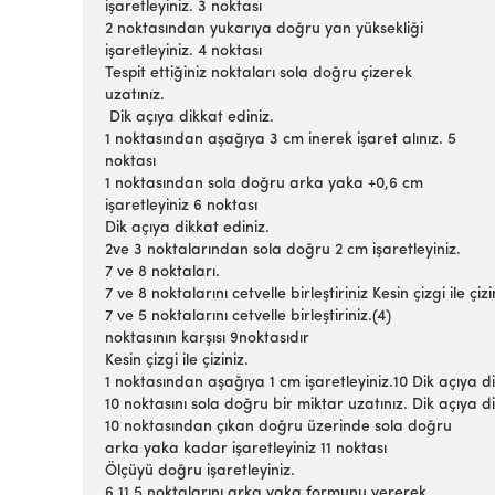
işaretleyiniz. 3 noktası
2 noktasından yukarıya doğru yan yüksekliği
işaretleyiniz. 4 noktası
Tespit ettiğiniz noktaları sola doğru çizerek
uzatınız.
Dik açıya dikkat ediniz.
1 noktasından aşağıya 3 cm inerek işaret alınız. 5
noktası
1 noktasından sola doğru arka yaka +0,6 cm
işaretleyiniz 6 noktası
Dik açıya dikkat ediniz.
2ve 3 noktalarından sola doğru 2 cm işaretleyiniz.
7 ve 8 noktaları.
7 ve 8 noktalarını cetvelle birleştiriniz Kesin çizgi ile çiz
7 ve 5 noktalarını cetvelle birleştiriniz.(4)
noktasının karşısı 9noktasıdır
Kesin çizgi ile çiziniz.
1 noktasından aşağıya 1 cm işaretleyiniz.10 Dik açıya d
10 noktasını sola doğru bir miktar uzatınız. Dik açıya d
10 noktasından çıkan doğru üzerinde sola doğru
arka yaka kadar işaretleyiniz 11 noktası
Ölçüyü doğru işaretleyiniz.
6,11,5 noktalarını arka yaka formunu vererek