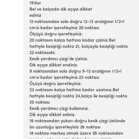
19’dur
Bel ve kalçada dik açıya dikkat
ediniz
12 noktasından sola doğru 12-13 aralığının 1/2+1
cm’si kadar işaretleyiniz 20 noktası
Ölçüyü doğru işaretleyiniz.
20 noktasını kalça hattına kadar çiziniz.Bel
hattıyla kesiştiği nokta 21, kalçayla kesiştiği nokta
22 noktasıdır.
Kesik yardımcı çizgi ile çiziniz.
Dik açıya dikkat endiniz.
9 noktasından sola doğru 9-12 aralığının 1/2+1
cm’si kadar işaretleyiniz.23 noktası
Öçüyü doğru işaretleyiniz.
23 noktasını kalça hattına kadar uzatınız.Bel
hattıyla kesiştiği nokta 24,kalça ile kesiştiği nokta
25 noktası
Kesik yardımcı çizgi kullanınız.
Dik açıya dikkat ediniz.
18 noktasından yukarı doğru kesik çizgi üstünde
ön uzunluğu işaretleyiniz 26 noktası
18 noktası merkez olmak üzere 26 noktasından