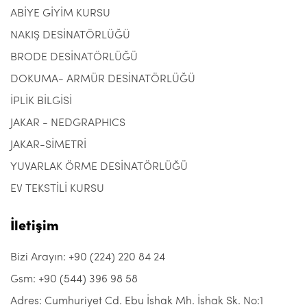
ABİYE GİYİM KURSU
NAKIŞ DESİNATÖRLÜĞÜ
BRODE DESİNATÖRLÜĞÜ
DOKUMA- ARMÜR DESİNATÖRLÜĞÜ
İPLİK BİLGİSİ
JAKAR - NEDGRAPHICS
JAKAR-SİMETRİ
YUVARLAK ÖRME DESİNATÖRLÜĞÜ
EV TEKSTİLİ KURSU
İletişim
Bizi Arayın: +90 (224) 220 84 24
Gsm: +90 (544) 396 98 58
Adres: Cumhuriyet Cd. Ebu İshak Mh. İshak Sk. No:1