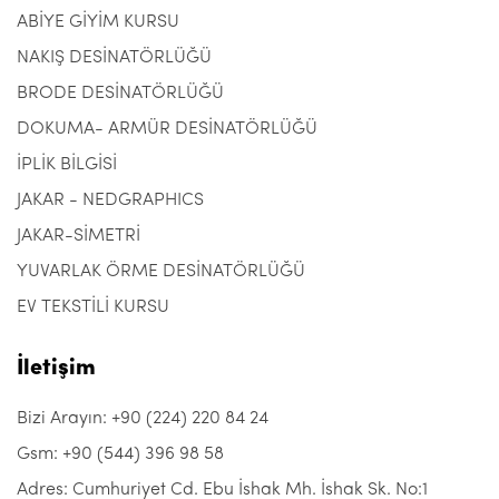
ABİYE GİYİM KURSU
NAKIŞ DESİNATÖRLÜĞÜ
BRODE DESİNATÖRLÜĞÜ
DOKUMA- ARMÜR DESİNATÖRLÜĞÜ
İPLİK BİLGİSİ
JAKAR - NEDGRAPHICS
JAKAR-SİMETRİ
YUVARLAK ÖRME DESİNATÖRLÜĞÜ
EV TEKSTİLİ KURSU
İletişim
Bizi Arayın: +90 (224) 220 84 24
Gsm: +90 (544) 396 98 58
Adres: Cumhuriyet Cd. Ebu İshak Mh. İshak Sk. No:1