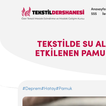
Anasayfa
SSS
İl
TEKSTILDE SU A
ETKILENEN PAMUK
#Deprem
#Hatay
#Pamuk