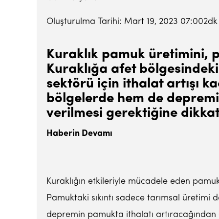
Oluşturulma Tarihi: Mart 19, 2023 07:002d
Kuraklık pamuk üretimini, pa
Kuraklığa afet bölgesindeki
sektörü için ithalat artışı
bölgelerde hem de depremin 
verilmesi gerektiğine dikkat
Haberin Devamı
Kuraklığın etkileriyle mücadele eden pamuk 
Pamuktaki sıkıntı sadece tarımsal üretimi de
depremin pamukta ithalatı artıracağından e