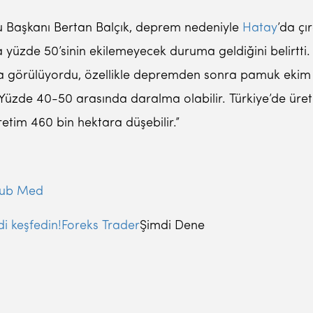
u Başkanı Bertan Balçık, deprem nedeniyle
Hatay
’da çı
üzde 50’sinin ekilemeyecek duruma geldiğini belirtti. “
a görülüyordu, özellikle depremden sonra pamuk ekim 
“Yüzde 40-50 arasında daralma olabilir. Türkiye’de üre
retim 460 bin hektara düşebilir.”
Club Med
mdi keşfedin!Foreks Trader
Şimdi Dene