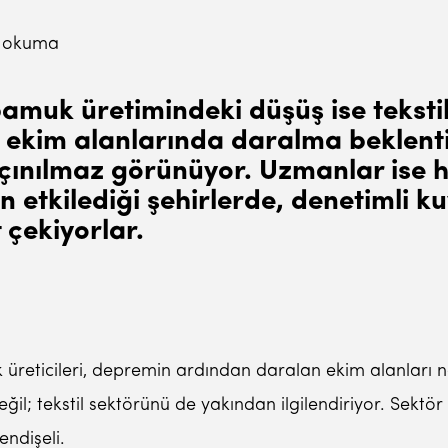
k okuma
muk üretimindeki düşüş ise tekstil ü
 ekim alanlarında daralma beklentis
 kaçınılmaz görünüyor. Uzmanlar ise
etkilediği şehirlerde, denetimli ku
 çekiyorlar.
üreticileri, depremin ardından daralan ekim alanları ne
ğil; tekstil sektörünü de yakından ilgilendiriyor. Sektö
ndişeli.