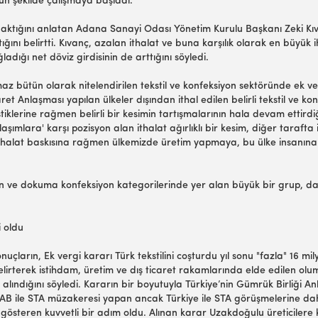
oğun şekilde çalışmaya başladı.
ktığını anlatan Adana Sanayi Odası Yönetim Kurulu Başkanı Zeki Kıvan
tığını belirtti. Kıvanç, azalan ithalat ve buna karşılık olarak en bü
ığı net döviz girdisinin de arttığını söyledi.
maz bütün olarak nitelendirilen tekstil ve konfeksiyon sektöründe ek ve
et Anlaşması yapılan ülkeler dışından ithal edilen belirli tekstil ve 
tiklerine rağmen belirli bir kesimin tartışmalarının hala devam ettirdiğ
şımlara' karşı pozisyon alan ithalat ağırlıklı bir kesim, diğer tarafta 
z ithalat baskısına rağmen ülkemizde üretim yapmaya, bu ülke insanın
 ve dokuma konfeksiyon kategorilerinde yer alan büyük bir grup, da
i oldu
nuçların, Ek vergi kararı Türk tekstilini coşturdu yıl sonu "fazla" 16 m
terek istihdam, üretim ve dış ticaret rakamlarında elde edilen oluml
 alındığını söyledi. Kararın bir boyutuyla Türkiye’nin Gümrük Birliği An
 “AB ile STA müzakeresi yapan ancak Türkiye ile STA görüşmelerine da
 gösteren kuvvetli bir adım oldu. Alınan karar Uzakdoğulu üreticilere