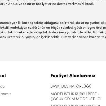
örün Ar-Ge ve tasarım faaliyetlerine destek verilmesini istedi.
i tamamlayan iki kardeş sektör olduğunu belirterek sözlerine şunları ek
 tekstil konfeksiyon sektörünün en büyük rekabet gücü entegre üretim
ncak ortak hareket edebildiği takdirde sinerji yaratabilecektir. Günlük
k üreterek büyüyüp, gelişebilecektir. Tüm veriler alınan kararın teks
sal
Faaliyet Alanlarımız
zda
BASKI DESİNATÖRLÜĞÜ
larımız
MODELİSTLİK KURSU BEBE -
ÇOCUK GİYİM MODELİSTLİĞİ