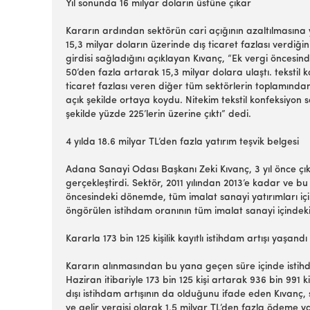
Yıl sonunda 16 milyar doların üstüne çıkar
Kararın ardından sektörün cari açığının azaltılmasına y
15,3 milyar doların üzerinde dış ticaret fazlası verdiği
girdisi sağladığını açıklayan Kıvanç, “Ek vergi öncesind
50’den fazla artarak 15,3 milyar dolara ulaştı. tekstil 
ticaret fazlası veren diğer tüm sektörlerin toplamından
açık şekilde ortaya koydu. Nitekim tekstil konfeksiyon 
şekilde yüzde 225’lerin üzerine çıktı” dedi.
4 yılda 18.6 milyar TL’den fazla yatırım teşvik belgesi
Adana Sanayi Odası Başkanı Zeki Kıvanç, 3 yıl önce çık
gerçekleştirdi. Sektör, 2011 yılından 2013’e kadar ve bu 
öncesindeki dönemde, tüm imalat sanayi yatırımları için
öngörülen istihdam oranının tüm imalat sanayi içindeki 
Kararla 173 bin 125 kişilik kayıtlı istihdam artışı yaşandı
Kararın alınmasından bu yana geçen süre içinde istihda
Haziran itibariyle 173 bin 125 kişi artarak 936 bin 991 
dışı istihdam artışının da olduğunu ifade eden Kıvanç, 
ve gelir vergisi olarak 1,5 milyar TL’den fazla ödeme y