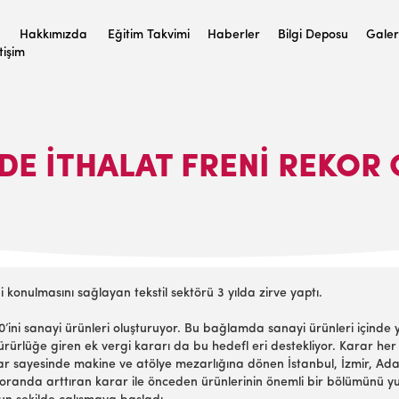
Hakkımızda
Eğitim Takvimi
Haberler
Bilgi Deposu
Galer
etişim
DE ITHALAT FRENI REKOR 
konulmasını sağlayan tekstil sektörü 3 yılda zirve yaptı.
’ini sanayi ürünleri oluşturuyor. Bu bağlamda sanayi ürünleri içinde ye
yürürlüğe giren ek vergi kararı da bu hedefl eri destekliyor. Karar he
arar sayesinde makine ve atölye mezarlığına dönen İstanbul, İzmir, Adan
i oranda arttıran karar ile önceden ürünlerinin önemli bir bölümünü yur