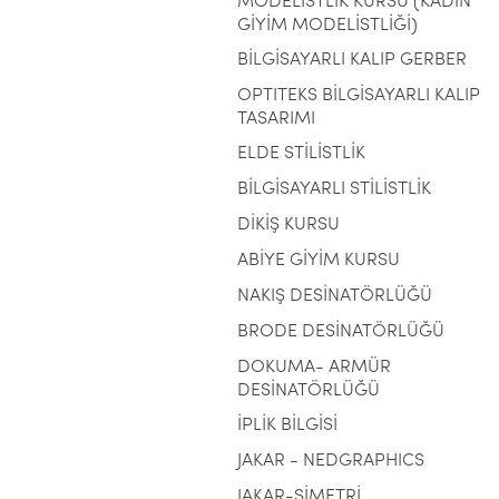
MODELİSTLİK KURSU (KADIN
GİYİM MODELİSTLİĞİ)
BİLGİSAYARLI KALIP GERBER
OPTITEKS BİLGİSAYARLI KALIP
TASARIMI
ELDE STİLİSTLİK
BİLGİSAYARLI STİLİSTLİK
DİKİŞ KURSU
ABİYE GİYİM KURSU
NAKIŞ DESİNATÖRLÜĞÜ
BRODE DESİNATÖRLÜĞÜ
DOKUMA- ARMÜR
DESİNATÖRLÜĞÜ
İPLİK BİLGİSİ
JAKAR - NEDGRAPHICS
JAKAR-SİMETRİ