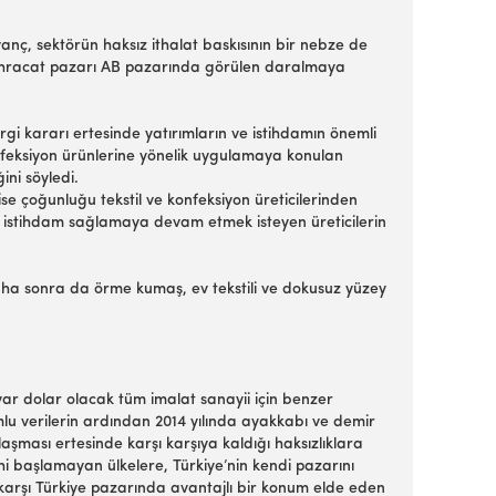
ç, sektörün haksız ithalat baskısının bir nebze de
yük ihracat pazarı AB pazarında görülen daralmaya
rgi kararı ertesinde yatırımların ve istihdamın önemli
konfeksiyon ürünlerine yönelik uygulamaya konulan
ini söyledi.
ise çoğunluğu tekstil ve konfeksiyon üreticilerinden
a istihdam sağlamaya devam etmek isteyen üreticilerin
ha sonra da örme kumaş, ev tekstili ve dokusuz yüzey
ilyar dolar olacak tüm imalat sanayii için benzer
u verilerin ardından 2014 yılında ayakkabı ve demir
laşması ertesinde karşı karşıya kaldığı haksızlıklara
hi başlamayan ülkelere, Türkiye’nin kendi pazarını
 karşı Türkiye pazarında avantajlı bir konum elde eden