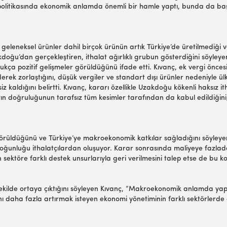
B politikasında ekonomik anlamda önemli bir hamle yaptı, bunda da baş
ve geleneksel ürünler dahil birçok ürünün artık Türkiye’de üretilmediğ
ğu’dan gerçekleştiren, ithalat ağırlıklı grubun gösterdiğini söyleyere
ldukça pozitif gelişmeler görüldüğünü ifade etti. Kıvanç, ek vergi önce
iderek zorlaştığını, düşük vergiler ve standart dışı ürünler nedeniyle 
siz kaldığını belirtti. Kıvanç, kararı özellikle Uzakdoğu kökenli haksız 
rın doğruluğunun tarafsız tüm kesimler tarafından da kabul edildiğini, 
görüldüğünü ve Türkiye’ye makroekonomik katkılar sağladığını söyleye
ğunluğu ithalatçılardan oluşuyor. Karar sonrasında maliyeye fazlada
nın sektöre farklı destek unsurlarıyla geri verilmesini talep etse de 
r şekilde ortaya çıktığını söyleyen Kıvanç, “Makroekonomik anlamda ya
nı daha fazla artırmak isteyen ekonomi yönetiminin farklı sektörlerde 