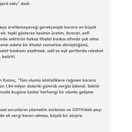
arılı oldu” dedi.
i veya üretilemeyeceği gerekçesiyle karara en büyük
k; tepki gösteren kesimin üretim, ihracat, enfl
sinde sektörün haksız ithalat baskısı altında yok olma
ülkenin adeta bir ithalat cennetine dönüştüğünü,
ithalat baskısını azaltmak, adil ve eşit şartlarda rekabet
belirtti.
n Kıvanç, “Tüm olumlu istatistiklere rağmen karara
n 1,84 milyar dolarlık gümrük vergisi ödendi. Sektör
bu konuda bugüne kadar herhangi bir olumlu gelişme
pısal sorunlarını çözmekte zorlanan ve GSYH’daki payı
de ek vergi kararı alması, büyük bir sürpriz