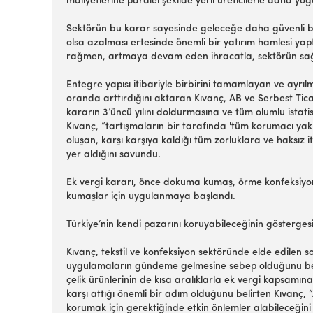
maliyetlerine paralel şekilde yerli üreticilerle daha y
Sektörün bu karar sayesinde geleceğe daha güvenli ba
olsa azalması ertesinde önemli bir yatırım hamlesi yap
rağmen, artmaya devam eden ihracatla, sektörün sağlad
Entegre yapısı itibariyle birbirini tamamlayan ve ayrıl
oranda arttırdığını aktaran Kıvanç, AB ve Serbest Ticar
kararın 3’üncü yılını doldurmasına ve tüm olumlu istatis
Kıvanç, “tartışmaların bir tarafında 'tüm korumacı yakla
oluşan, karşı karşıya kaldığı tüm zorluklara ve haksı
yer aldığını savundu.
Ek vergi kararı, önce dokuma kumaş, örme konfeksiyon
kumaşlar için uygulanmaya başlandı.
Türkiye’nin kendi pazarını koruyabileceğinin gösterges
Kıvanç, tekstil ve konfeksiyon sektöründe elde edilen so
uygulamaların gündeme gelmesine sebep olduğunu belir
çelik ürünlerinin de kısa aralıklarla ek vergi kapsamına
karşı attığı önemli bir adım olduğunu belirten Kıvanç,
korumak için gerektiğinde etkin önlemler alabileceğini