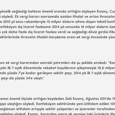
önelik sağladığı katkının önemli oranda arttığını söyleyen Kıvanç, Cum
ni söyledi. Ek vergi kararı sonrasında azalan ithalat ve artan ihracatı
e 2010 yıl sonu rakamlarıyla 10 milyar doların altına düşen tekstil konf
konfeksiyon dış ticaret fazlasının 2014 yılı sonunda 16 milyar doların ü
 çok daha fazla dış ticaret fazlası verdi ve sağladığı döviz girdisi it
sektörlerinde ihracatın ithalatı karşılama oranı ek vergi öncesinde yüz
an ek vergi kararından sonraki yatırımları da şu şekilde sıraladı: “Ka
yılın ilk 7 aylık döneminde rekabet koşullarının iyileşmesiyle 18,6 milyar
de yüzde 7’ye kadar gerileyen sektör payı, 2014 yılı ilk 7 aylık dönemi
payı da yüzde 34’e ulaştı.”
mın önemli ölçüde arttığını kaydeden Zeki Kıvanç, Ağustos 2011’de 763 
kişiye ulaştığını söyledi. Konfeksiyon sektöründe yeni istihdam edilen 10
sağlanan istihdam artışıyla sektör çalışanları ve işverenler tarafında
apıldığını söyledi. Kıvanç, karardan sonra ek vergiye tabi ürünlerin it