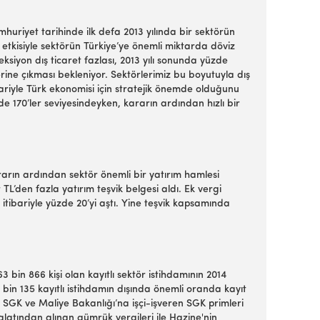
huriyet tarihinde ilk defa 2013 yılında bir sektörün
n etkisiyle sektörün Türkiye’ye önemli miktarda döviz
eksiyon dış ticaret fazlası, 2013 yılı sonunda yüzde
zerine çıkması bekleniyor. Sektörlerimiz bu boyutuyla dış
ibariyle Türk ekonomisi için stratejik önemde olduğunu
de 170’ler seviyesindeyken, kararın ardından hızlı bir
rarın ardından sektör önemli bir yatırım hamlesi
 TL’den fazla yatırım teşvik belgesi aldı. Ek vergi
 itibariyle yüzde 20’yi aştı. Yine teşvik kapsamında
bin 866 kişi olan kayıtlı sektör istihdamının 2014
1 bin 135 kayıtlı istihdamın dışında önemli oranda kayıt
n SGK ve Maliye Bakanlığı’na işçi-işveren SGK primleri
halatından alınan gümrük vergileri ile Hazine'nin