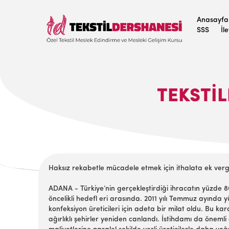
Anasayfa
SSS
İl
TEKSTIL
Haksız rekabetle mücadele etmek için ithalata ek vergi 
ADANA - Türkiye’nin gerçekleştirdiği ihracatın yüzde 80
öncelikli hedefl eri arasında. 2011 yılı Temmuz ayında 
konfeksiyon üreticileri için adeta bir milat oldu. Bu k
ağırlıklı şehirler yeniden canlandı. İstihdamı da öneml