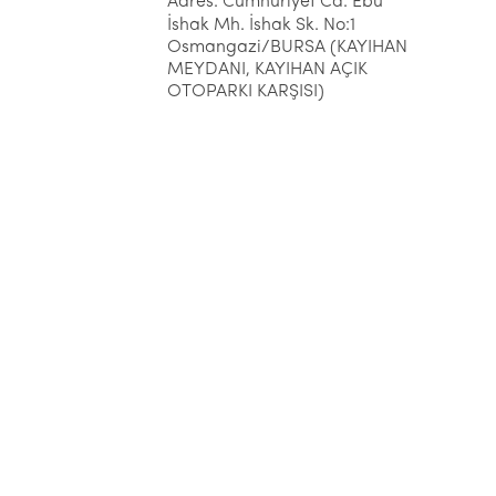
Adres: Cumhuriyet Cd. Ebu
İshak Mh. İshak Sk. No:1
Osmangazi/BURSA (KAYIHAN
MEYDANI, KAYIHAN AÇIK
OTOPARKI KARŞISI)