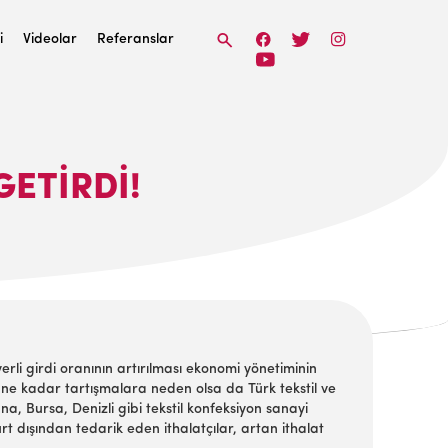
i
Videolar
Referanslar
GETIRDI!
rli girdi oranının artırılması ekonomi yönetiminin
r ne kadar tartışmalara neden olsa da Türk tekstil ve
a, Bursa, Denizli gibi tekstil konfeksiyon sanayi
t dışından tedarik eden ithalatçılar, artan ithalat