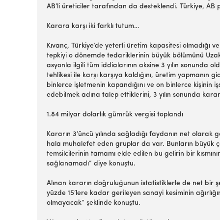
AB’li üreticiler tarafından da desteklendi. Türkiye, A
Karara karşı iki farklı tutum…
Kıvanç, Türkiye’de yeterli üretim kapasitesi olmadığı 
tepkiyi o dönemde tedariklerinin büyük bölümünü Uzakdo
asyonla ilgili tüm iddialarının aksine 3 yılın sonunda o
tehlikesi ile karşı karşıya kaldığını, üretim yapmanın g
binlerce işletmenin kapandığını ve on binlerce kişinin iş
edebilmek adına talep ettiklerini, 3 yılın sonunda kara
1.84 milyar dolarlık gümrük vergisi toplandı
Kararın 3’üncü yılında sağladığı faydanın net olarak 
hala muhalefet eden gruplar da var. Bunların büyük ço
temsilcilerinin tamamı elde edilen bu gelirin bir kısmı
sağlanamadı” diye konuştu.
Alınan kararın doğruluğunun istatistiklerle de net bi
yüzde 15’lere kadar gerileyen sanayi kesiminin ağırlığı
olmayacak” şeklinde konuştu.