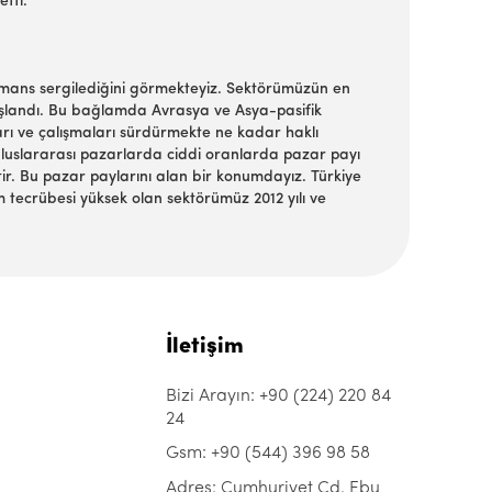
etti.
ormans sergilediğini görmekteyiz. Sektörümüzün en
aşlandı. Bu bağlamda Avrasya ve Asya-pasifik
ları ve çalışmaları sürdürmekte ne kadar haklı
uluslararası pazarlarda ciddi oranlarda pazar payı
tir. Bu pazar paylarını alan bir konumdayız. Türkiye
m tecrübesi yüksek olan sektörümüz 2012 yılı ve
İletişim
Bizi Arayın: +90 (224) 220 84
24
Gsm: +90 (544) 396 98 58
Adres: Cumhuriyet Cd. Ebu