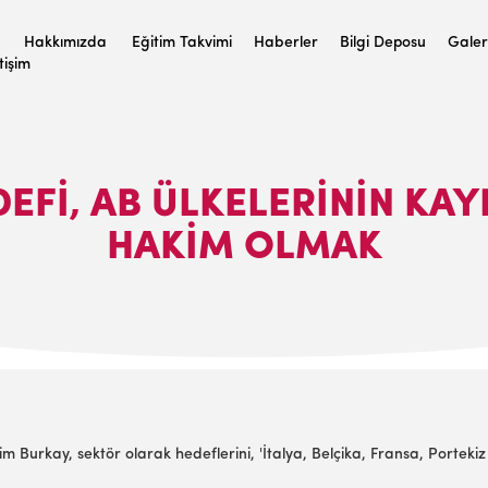
Hakkımızda
Eğitim Takvimi
Haberler
Bilgi Deposu
Galer
etişim
DEFİ, AB ÜLKELERİNİN KA
HAKİM OLMAK
im Burkay, sektör olarak hedeflerini, 'İtalya, Belçika, Fransa, Portekiz 