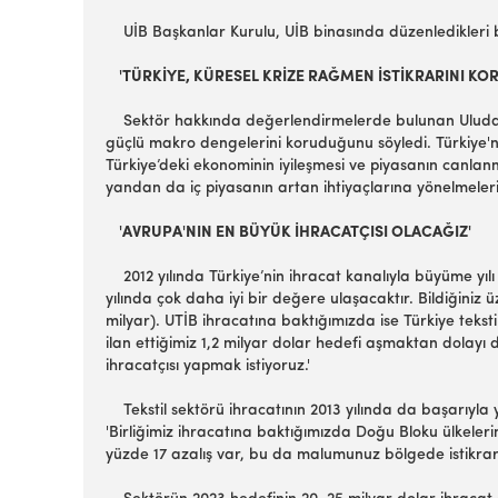
UİB Başkanlar Kurulu, UİB binasında düzenledikleri bası
'TÜRKİYE, KÜRESEL KRİZE RAĞMEN İSTİKRARINI KO
Sektör hakkında değerlendirmelerde bulunan Uludağ Teks
güçlü makro dengelerini koruduğunu söyledi. Türkiye'ni
Türkiye’deki ekonominin iyileşmesi ve piyasanın canlan
yandan da iç piyasanın artan ihtiyaçlarına yönelmeleri 
'AVRUPA'NIN EN BÜYÜK İHRACATÇISI OLACAĞIZ'
2012 yılında Türkiye’nin ihracat kanalıyla büyüme yılı 
yılında çok daha iyi bir değere ulaşacaktır. Bildiğiniz ü
milyar). UTİB ihracatına baktığımızda ise Türkiye teksti
ilan ettiğimiz 1,2 milyar dolar hedefi aşmaktan dolayı 
ihracatçısı yapmak istiyoruz.'
Tekstil sektörü ihracatının 2013 yılında da başarıyla 
'Birliğimiz ihracatına baktığımızda Doğu Bloku ülkeler
yüzde 17 azalış var, bu da malumunuz bölgede istikrar