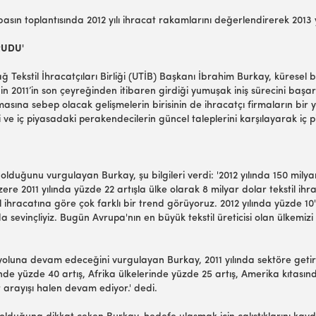
n toplantısında 2012 yılı ihracat rakamlarını değerlendirerek 2013 yıl
RUDU'
til İhracatçıları Birliği (UTİB) Başkanı İbrahim Burkay, küresel beli
n 2011’in son çeyreğinden itibaren girdiği yumuşak iniş sürecini başar
masına sebep olacak gelişmelerin birisinin de ihracatçı firmaların bi
ve iç piyasadaki perakendecilerin güncel taleplerini karşılayarak iç p
olduğunu vurgulayan Burkay, şu bilgileri verdi: '2012 yılında 150 milya
zere 2011 yılında yüzde 22 artışla ülke olarak 8 milyar dolar tekstil ih
l ihracatına göre çok farklı bir trend görüyoruz. 2012 yılında yüzde 10'
da sevinçliyiz. Bugün Avrupa'nın en büyük tekstil üreticisi olan ülkemi
yoluna devam edeceğini vurgulayan Burkay, 2011 yılında sektöre getiril
inde yüzde 40 artış, Afrika ülkelerinde yüzde 25 artış, Amerika kıta
 arayışı halen devam ediyor.' dedi.