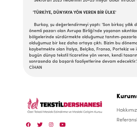
Sektörün 2023 hedefinin 20–25 milyar dolar ihracat ol
'TÜRKİYE, DÜNYAYA YÖN VEREN BİR ÜLKE'
Burkay, şu değerlendirmeyi yaptı: 'Son birkaç yıllık 
önemli pazarı olan Avrupa Birliği'nde yaşanan sıkınt
bölgelerinde sürdürmekte olduğumuz tanıtım-pazarlama ve
olduğumuz bir kez daha ortaya çıktı. Bizim bu dönemd
kaybetmekte olan İtalya, Belçika, Fransa, Portekiz ve i
bugün dünya tekstil ticaretine yön veren, kendi tasarım
sonrasında da başarılı faaliyetlerine devam edecektir.'
CİHAN
Kurum
Hakkımı
Referans