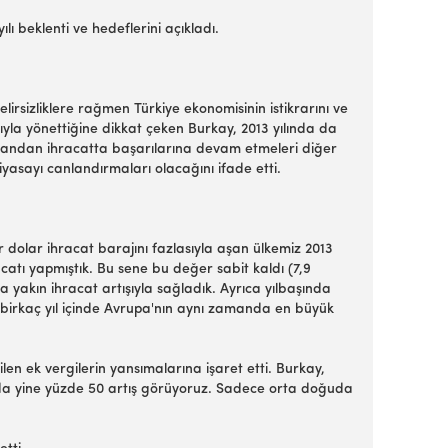
ı beklenti ve hedeflerini açıkladı.
rsizliklere rağmen Türkiye ekonomisinin istikrarını ve
ıyla yönettiğine dikkat çeken Burkay, 2013 yılında da
r yandan ihracatta başarılarına devam etmeleri diğer
iyasayı canlandırmaları olacağını ifade etti.
r dolar ihracat barajını fazlasıyla aşan ülkemiz 2013
racatı yapmıştık. Bu sene bu değer sabit kaldı (7,9
a yakın ihracat artışıyla sağladık. Ayrıca yılbaşında
zi birkaç yıl içinde Avrupa'nın aynı zamanda en büyük
en ek vergilerin yansımalarına işaret etti. Burkay,
sında yine yüzde 50 artış görüyoruz. Sadece orta doğuda