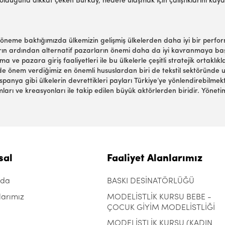
duğuna dikkat çeken Burkay, hedefe ulaşmak için çalıştıklarını kayd
döneme baktığımızda ülkemizin gelişmiş ülkelerden daha iyi bir perf
ıların ardından alternatif pazarların önemi daha da iyi kavranmaya b
 pazara giriş faaliyetleri ile bu ülkelerle çeşitli stratejik ortaklık
e önem verdiğimiz en önemli hususlardan biri de tekstil sektöründe 
spanya gibi ülkelerin devrettikleri payları Türkiye’ye yönlendirebilmek
ları ve kreasyonları ile takip edilen büyük aktörlerden biridir. Yöneti
sal
Faaliyet Alanlarımız
zda
BASKI DESİNATÖRLÜĞÜ
larımız
MODELİSTLİK KURSU BEBE -
ÇOCUK GİYİM MODELİSTLİĞİ
MODELİSTLİK KURSU (KADIN