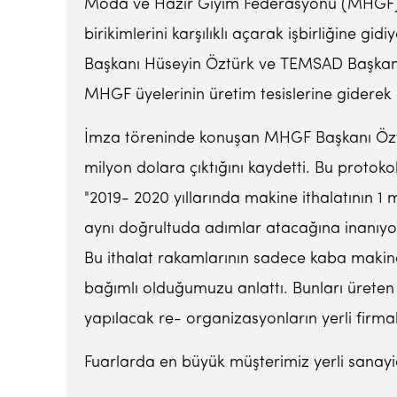
Moda ve Hazır Giyim Federasyonu (MHGF) v
birikimlerini karşılıklı açarak işbirliğine 
Başkanı Hüseyin Öztürk ve TEMSAD Başkanı 
MHGF üyelerinin üretim tesislerine giderek o
İmza töreninde konuşan MHGF Başkanı Öztürk,
milyon dolara çıktığını kaydetti. Bu protoko
"2019- 2020 yıllarında makine ithalatının 1
aynı doğrultuda adımlar atacağına inanıyor
Bu ithalat rakamlarının sadece kaba makine
bağımlı olduğumuzu anlattı. Bunları üreten y
yapılacak re- organizasyonların yerli firmal
Fuarlarda en büyük müşterimiz yerli sanayi