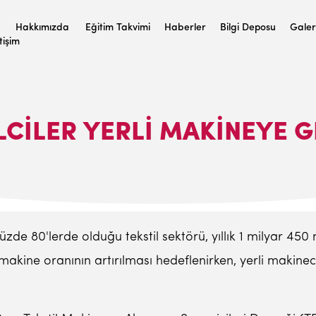
Hakkımızda
Eğitim Takvimi
Haberler
Bilgi Deposu
Galer
etişim
LCILER YERLI MAKINEYE 
de 80'lerde olduğu tekstil sektörü, yıllık 1 milyar 450 
ine oranının artırılması hedeflenirken, yerli makineciler,