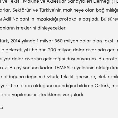
e Tekstil Makine ve Aksesuar Sanayicileri Derneği (T
gidiyorlar. Sektörün ve Türkiye'nin makineye olan bağıml
Adil Nalbant'ın imzaladığı protokolle başladı. Bu sür
nların isteklerini dinleyecekler.
 2014 yılında 1 milyar 360 milyon dolar olan tekstil ma
lle gelecek yıl ithalatın 200 milyon dolar civarında geri
 milyar dolar civarına geleceğini düşünüyorum. Bu proto
uz. Bu ay sonuna kadar TEMSAD üyelerinin olduğu komit
 olduğuna değinen Öztürk, tekstil iğnesinde, elektronik
erli firmaların olduğuna inandığını bildiren Öztürk, mak
arca yapılmasını istediklerini vurguladı.
ci