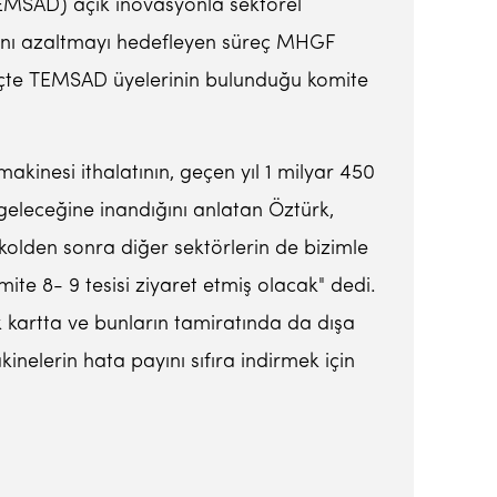
EMSAD) açık inovasyonla sektörel
ılığını azaltmayı hedefleyen süreç MHGF
eçte TEMSAD üyelerinin bulunduğu komite
kinesi ithalatının, geçen yıl 1 milyar 450
 geleceğine inandığını anlatan Öztürk,
kolden sonra diğer sektörlerin de bizimle
e 8- 9 tesisi ziyaret etmiş olacak" dedi.
 kartta ve bunların tamiratında da dışa
inelerin hata payını sıfıra indirmek için