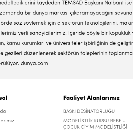
 hedeflediklerini kaydeden TEMSAD Başkanı Nalbant ise Tü
kısa zamanda bir dünya markası çıkaramayacağını savuna
ktörde söz söylemek için o sektörün teknolojilerini, maki
lerimiz yerli sanayicilerimiz. İçeride böyle bir kopukl
 kamu kurumları ve üniversiteler işbirliğinin de gelişt
leme gezileri düzenlenerek sektörün taleplerinin topla
örülüyor. dunya.com
sal
Faaliyet Alanlarımız
zda
BASKI DESİNATÖRLÜĞÜ
larımız
MODELİSTLİK KURSU BEBE -
ÇOCUK GİYİM MODELİSTLİĞİ