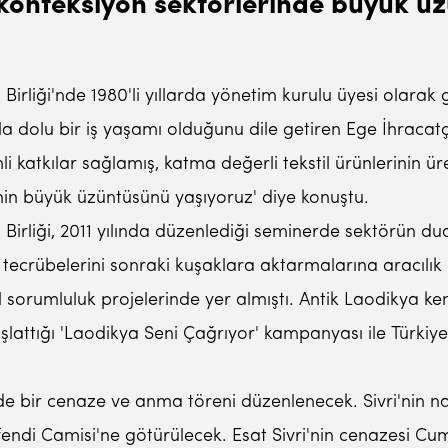
 konfeksiyon sektörlerinde büyük üz
irliği'nde 1980'li yıllarda yönetim kurulu üyesi olarak g
la dolu bir iş yaşamı olduğunu dile getiren Ege İhracatçı
katkılar sağlamış, katma değerli tekstil ürünlerinin ü
menin büyük üzüntüsünü yaşıyoruz' diye konuştu.
Birliği, 2011 yılında düzenlediği seminerde sektörün du
 tecrübelerini sonraki kuşaklara aktarmalarına aracılık 
yal sorumluluk projelerinde yer almıştı. Antik Laodikya 
şlattığı 'Laodikya Seni Çağrıyor' kampanyası ile Türkiy
'nde bir cenaze ve anma töreni düzenlenecek. Sivri'nin 
fendi Camisi'ne götürülecek. Esat Sivri'nin cenazesi C