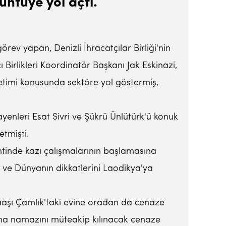
üntüye yol açtı.
örev yapan, Denizli İhracatçılar Birliği'nin
 Birlikleri Koordinatör Başkanı Jak Eskinazi,
retimi konusunda sektöre yol göstermiş,
ayenleri Esat Sivri ve Şükrü Ünlütürk'ü konuk
etmişti.
kentinde kazı çalışmalarının başlamasına
e ve Dünyanın dikkatlerini Laodikya'ya
naaşı Çamlık'taki evine oradan da cenaze
uma namazını müteakip kılınacak cenaze