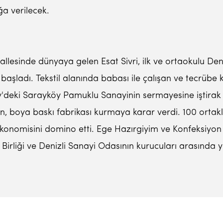
a verilecek.
allesinde dünyaya gelen Esat Sivri, ilk ve ortaokulu De
aşladı. Tekstil alanında babası ile çalışan ve tecrübe k
köy'deki Sarayköy Pamuklu Sanayinin sermayesine iştirak
, boya baskı fabrikası kurmaya karar verdi. 100 ortak
 ekonomisini domino etti. Ege Hazırgiyim ve Konfeksiyon 
r Birliği ve Denizli Sanayi Odasının kurucuları arasında y