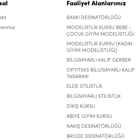
sal
Faaliyet Alanlarımız
zda
BASKI DESİNATÖRLÜĞÜ
larımız
MODELİSTLİK KURSU BEBE -
ÇOCUK GİYİM MODELİSTLİĞİ
MODELİSTLİK KURSU (KADIN
GİYİM MODELİSTLİĞİ)
BİLGİSAYARLI KALIP GERBER
OPTITEKS BİLGİSAYARLI KALIP
TASARIMI
ELDE STİLİSTLİK
BİLGİSAYARLI STİLİSTLİK
DİKİŞ KURSU
ABİYE GİYİM KURSU
NAKIŞ DESİNATÖRLÜĞÜ
BRODE DESİNATÖRLÜĞÜ