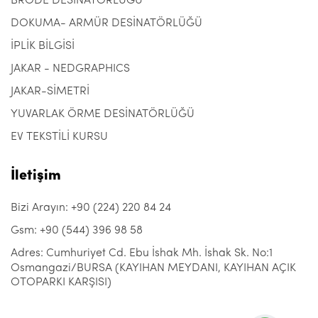
BRODE DESİNATÖRLÜĞÜ
DOKUMA- ARMÜR DESİNATÖRLÜĞÜ
İPLİK BİLGİSİ
JAKAR - NEDGRAPHICS
JAKAR-SİMETRİ
YUVARLAK ÖRME DESİNATÖRLÜĞÜ
EV TEKSTİLİ KURSU
İletişim
Bizi Arayın: +90 (224) 220 84 24
Gsm: +90 (544) 396 98 58
Adres: Cumhuriyet Cd. Ebu İshak Mh. İshak Sk. No:1
Osmangazi/BURSA (KAYIHAN MEYDANI, KAYIHAN AÇIK
OTOPARKI KARŞISI)