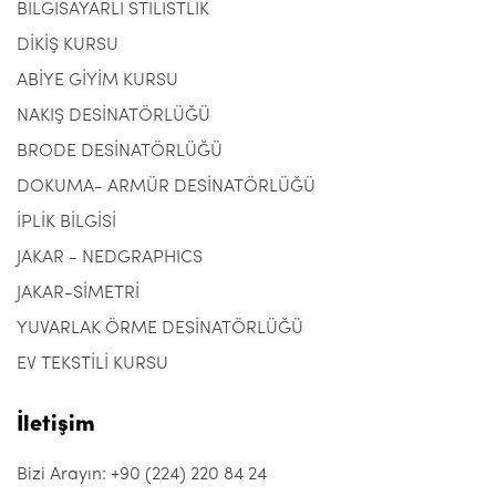
BİLGİSAYARLI STİLİSTLİK
DİKİŞ KURSU
ABİYE GİYİM KURSU
NAKIŞ DESİNATÖRLÜĞÜ
BRODE DESİNATÖRLÜĞÜ
DOKUMA- ARMÜR DESİNATÖRLÜĞÜ
İPLİK BİLGİSİ
JAKAR - NEDGRAPHICS
JAKAR-SİMETRİ
YUVARLAK ÖRME DESİNATÖRLÜĞÜ
EV TEKSTİLİ KURSU
İletişim
Bizi Arayın: +90 (224) 220 84 24