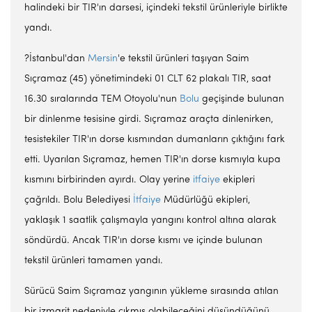
halindeki bir TIR'ın darsesi, içindeki tekstil ürünleriyle birlikte
yandı.
?İstanbul'dan
Mersin
'e tekstil ürünleri taşıyan Saim
Sıçramaz (45) yönetimindeki 01 CLT 62 plakalı TIR, saat
16.30 sıralarında TEM Otoyolu'nun
Bolu
geçişinde bulunan
bir dinlenme tesisine girdi. Sıçramaz araçta dinlenirken,
tesistekiler TIR'ın dorse kısmından dumanların çıktığını fark
etti. Uyarılan Sıçramaz, hemen TIR'ın dorse kısmıyla kupa
kısmını birbirinden ayırdı. Olay yerine
itfaiye
ekipleri
çağrıldı. Bolu Belediyesi
İtfaiye
Müdürlüğü ekipleri,
yaklaşık 1 saatlik çalışmayla yangını kontrol altına alarak
söndürdü. Ancak TIR'ın dorse kısmı ve içinde bulunan
tekstil ürünleri tamamen yandı.
Sürücü Saim Sıçramaz yangının yükleme sırasında atılan
bir izmarit nedeniyle çıkmış olabileceğini düşündüğünü