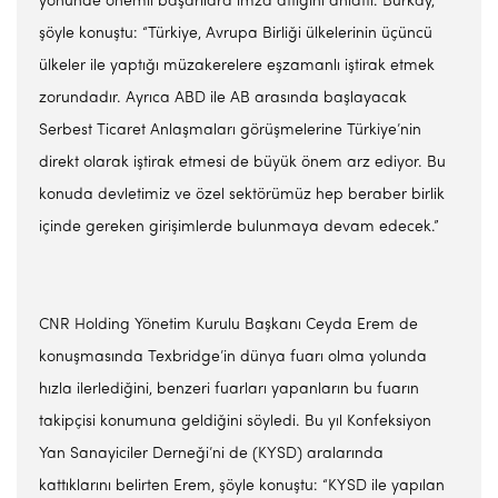
yönünde önemli başarılara imza attığını anlattı. Burkay,
şöyle konuştu: “Türkiye, Avrupa Birliği ülkelerinin üçüncü
ülkeler ile yaptığı müzakerelere eşzamanlı iştirak etmek
zorundadır. Ayrıca ABD ile AB arasında başlayacak
Serbest Ticaret Anlaşmaları görüşmelerine Türkiye’nin
direkt olarak iştirak etmesi de büyük önem arz ediyor. Bu
konuda devletimiz ve özel sektörümüz hep beraber birlik
içinde gereken girişimlerde bulunmaya devam edecek.”
CNR Holding Yönetim Kurulu Başkanı Ceyda Erem de
konuşmasında Texbridge’in dünya fuarı olma yolunda
hızla ilerlediğini, benzeri fuarları yapanların bu fuarın
takipçisi konumuna geldiğini söyledi. Bu yıl Konfeksiyon
Yan Sanayiciler Derneği’ni de (KYSD) aralarında
kattıklarını belirten Erem, şöyle konuştu: “KYSD ile yapılan