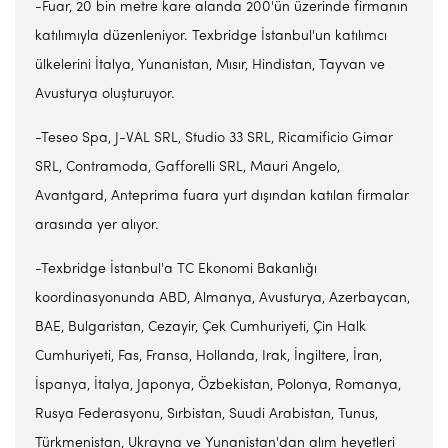
-Fuar, 20 bin metre kare alanda 200'ün üzerinde firmanın
katılımıyla düzenleniyor. Texbridge İstanbul'un katılımcı
ülkelerini İtalya, Yunanistan, Mısır, Hindistan, Tayvan ve
Avusturya oluşturuyor.
-Teseo Spa, J-VAL SRL, Studio 33 SRL, Ricamificio Gimar
SRL, Contramoda, Gafforelli SRL, Mauri Angelo,
Avantgard, Anteprima fuara yurt dışından katılan firmalar
arasında yer alıyor.
-Texbridge İstanbul'a TC Ekonomi Bakanlığı
koordinasyonunda ABD, Almanya, Avusturya, Azerbaycan,
BAE, Bulgaristan, Cezayir, Çek Cumhuriyeti, Çin Halk
Cumhuriyeti, Fas, Fransa, Hollanda, Irak, İngiltere, İran,
İspanya, İtalya, Japonya, Özbekistan, Polonya, Romanya,
Rusya Federasyonu, Sırbistan, Suudi Arabistan, Tunus,
Türkmenistan, Ukrayna ve Yunanistan'dan alım heyetleri