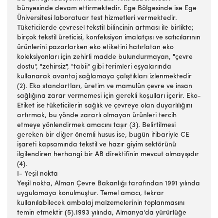
bünyesinde devam ettirmektedir. Ege Bölgesinde ise Ege
Üniversitesi laboratuar test hizmetleri vermektedir.
Tüketicilerde çevresel tekstil bilincinin artması ile birlikte;
birçok tekstil üreticisi, konfeksiyon imalatçısı ve satıcılarının
ürünlerini pazarlarken eko etiketini hatırlatan eko
koleksiyonları için zehirli madde bulundurmayan, "çevre
dostu", "zehirsiz", "tabii" gibi terimleri eşyalarında
kullanarak avantaj sağlamaya çalıştıkları izlenmektedir
(2). Eko standartları, üretim ve mamulün çevre ve insan
sağlığına zarar vermemesi için gerekli koşulları içerir. Eko-
Etiket ise tüketicilerin sağlık ve çevreye olan duyarlılığını
artırmak, bu yönde zararlı olmayan ürünleri tercih
etmeye yönlendirmek amacını taşır (3). Belirtilmesi
gereken bir diğer önemli husus ise, bugün itibariyle CE
işareti kapsamında tekstil ve hazır giyim sektörünü
ilgilendiren herhangi bir AB direktifinin mevcut olmayışıdır
(4).
I- Yeşil nokta
Yeşil nokta, Alman Çevre Bakanlığı tarafından 1991 yılında
uygulamaya konulmuştur. Temel amacı, tekrar
kullanılabilecek ambalaj malzemelerinin toplanmasını
temin etmektir (5).1993 yılında, Almanya'da yürürlüğe