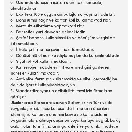
o Üzerinde dönüşüm işareti olan hazır ambalaj
almaktadırlar.
o Eko Teks 100'e uygun ambalajlama yapmaktadırlar.
o Dönüşümlü kağıt ve karton koli kullanmaktadırlar.
o Metalsiz etiketleme yapmaktadırlar.
o Barkotlar yurt dışından gelmektedir.
o Şeffaf bandrol kullanılmakta ve dönüşüm vergisi de
ödenmektedir.
o İthalatçı firma herşeyini hazırlamaktadır.
o Dönüşümlü olması kaydıyla naylon da kullanılmaktadır.
o Siyah etiket kullanılmaktadır.
o Kanserojen maddeleri ihtiva etmediğini gösteren
işaretler kullanılmaktadır.
o Anti-nikel fermuar kullanmakta ve nikel içermediğine
dair de işaret kullanılmaktadır, vb.
F- Standardizasyon'un geliştirilebilmesi için firmaların
görüşleri
Uluslararası Standardizasyon Sistemlerinin Türkiye'de
yaygınlaştırılabilmesi konusunda firmaların önerileri
istenmiştir. Konunun önemini kavrayıp kalite sistemi
belgesini alan, almayı düşünen veya konuya değişik bakış
açıları olan tüm firmaların görüşleri ve yorumları sadece