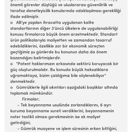
önemli görevler düştüğü ve uluslararası güvenilirlik ve
tarafsız denetleyicilik konularında odaklaşılması gerekliliği
ifade edilmiştir.
o AB'ye yapılan ihracatta uygulanan kalite
standartlarının diğer 3'üncü ülkelere de uygulanabilirliği
konusu firmalarca büyük önem arzetmektedir. Standart
ürün politikalarıyla maliyetten ve zamandan tasarruf
edebildiklerini, özellikle zor bir ekonomik süreçten
geçtiğimiz şu günlerde bu konunun daha da önem
kazandığını belirtmişlerdir.
o "Patent haklarımızın arkasında sektörü koruyacak bir
güç oluşturulmalıdır. Bu konuda büyük haksızlıklara
uğramaktayız, bizim çaldığımız bile söylenebiliyor"
denmektedir.
o Gümrüklerle ilgili sıkıntıları aşağıdaki başlıklar altında
toplamak mümkündür.
Firmalar;
- Tek beyanname usulünde zorlandıklarını, 6 ayrı
kuruma beyanname sureti verdiklerini, beyannamenin
noter tastikli olması gerekmesinin ise ek maliyet
getirdiğini,
- Gümrük muayene ve işlem süresinin erken bittiğini,