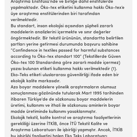
Araştırma Enstitüsü’nde ve birliğe dahil enstitülerde
yapılmaktadır. Öko-tex etiketini kullanma hakkı Öko-tex’e
üye araştırma enstitülerinden biri tarafından
verilmektedir.
Bu standart, insan ekolojisi açısından şüpheli zararlı
maddelerin analizlerini içermekte ve sınır değerler
öngörmektedir. Bir tekstil ürününün, standartta belirtilen
şartları yerine getirmesi durumunda başvuru sahibine
“Confindence in textiles passed for harmful substances
according to Öko-tex standart 100” (Tekstillerde Güven
Öko-tex 100 Standardına göre zararlı madde içermez)
yazısı bulunan etiketi kullanma hakkı verilmektedir (1).
Eko-Teks etiketi uluslararası güvenilirliği ifade eden bir
ekolojik kalite markasıdır.
Azo boyar maddelere yönelik araştırmaların olumsuz
sonuçlanması gözönünde tutularak Mart 1995 tarihinden
itibaren Türkiye'de de sözkonusu boyar maddelerin
üretimi, kullanımı ve ithali ile sözkonusu aminlerin boyar
madde üretiminde kullanımı yasaklanmıştır.
Ekolojik tekstil, kalite kontrol ve araştırma faaliyetlerinin
gerekliliği üzerine İTKİB, önce İTÜ Tekstil Kalite ve
Araştırma Laboratuarı ile işbirliği yapmıştır. Ancak, İTKİB
bu işbirliği faaliyetini halen Eko Teks Laboratuarı