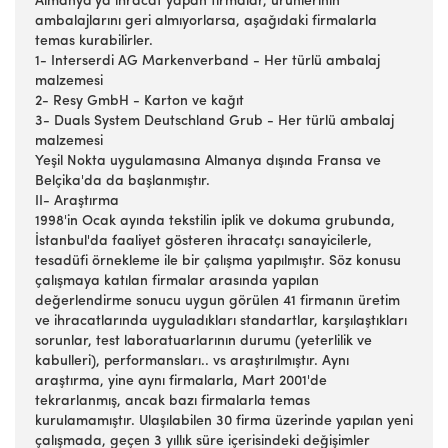
Almanya'ya ihracat yapan firmalar, ürünlerinin
ambalajlarını geri almıyorlarsa, aşağıdaki firmalarla
temas kurabilirler.
1- Interserdi AG Markenverband - Her türlü ambalaj
malzemesi
2- Resy GmbH - Karton ve kağıt
3- Duals System Deutschland Grub - Her türlü ambalaj
malzemesi
Yeşil Nokta uygulamasına Almanya dışında Fransa ve
Belçika'da da başlanmıştır.
II- Araştırma
1998'in Ocak ayında tekstilin iplik ve dokuma grubunda,
İstanbul'da faaliyet gösteren ihracatçı sanayicilerle,
tesadüfi örnekleme ile bir çalışma yapılmıştır. Söz konusu
çalışmaya katılan firmalar arasında yapılan
değerlendirme sonucu uygun görülen 41 firmanın üretim
ve ihracatlarında uyguladıkları standartlar, karşılaştıkları
sorunlar, test laboratuarlarının durumu (yeterlilik ve
kabulleri), performansları.. vs araştırılmıştır. Aynı
araştırma, yine aynı firmalarla, Mart 2001'de
tekrarlanmış, ancak bazı firmalarla temas
kurulamamıştır. Ulaşılabilen 30 firma üzerinde yapılan yeni
çalışmada, geçen 3 yıllık süre içerisindeki değişimler