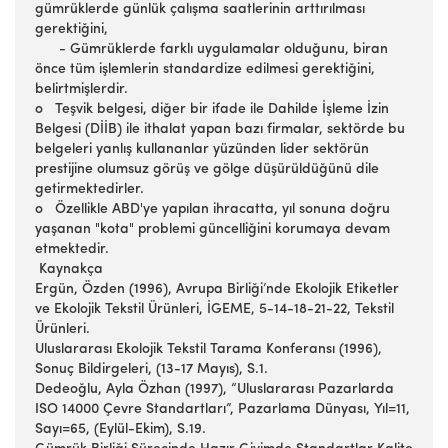
gümrüklerde günlük çalışma saatlerinin arttırılması
gerektiğini,
- Gümrüklerde farklı uygulamalar olduğunu, biran
önce tüm işlemlerin standardize edilmesi gerektiğini,
belirtmişlerdir.
o Teşvik belgesi, diğer bir ifade ile Dahilde İşleme İzin
Belgesi (DİİB) ile ithalat yapan bazı firmalar, sektörde bu
belgeleri yanlış kullananlar yüzünden lider sektörün
prestijine olumsuz görüş ve gölge düşürüldüğünü dile
getirmektedirler.
o Özellikle ABD'ye yapılan ihracatta, yıl sonuna doğru
yaşanan "kota" problemi güncelliğini korumaya devam
etmektedir.
Kaynakça
Ergün, Özden (1996), Avrupa Birliği’nde Ekolojik Etiketler
ve Ekolojik Tekstil Ürünleri, İGEME, 5-14-18-21-22, Tekstil
Ürünleri.
Uluslararası Ekolojik Tekstil Tarama Konferansı (1996),
Sonuç Bildirgeleri, (13-17 Mayıs), S.1.
Dedeoğlu, Ayla Özhan (1997), “Uluslararası Pazarlarda
ISO 14000 Çevre Standartları”, Pazarlama Dünyası, Yıl=11,
Sayı=65, (Eylül-Ekim), S.19.