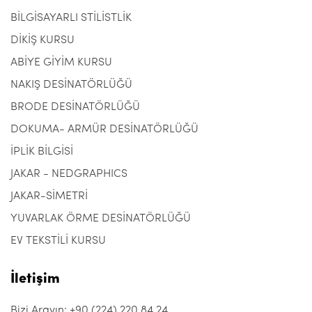
BİLGİSAYARLI STİLİSTLİK
DİKİŞ KURSU
ABİYE GİYİM KURSU
NAKIŞ DESİNATÖRLÜĞÜ
BRODE DESİNATÖRLÜĞÜ
DOKUMA- ARMÜR DESİNATÖRLÜĞÜ
İPLİK BİLGİSİ
JAKAR - NEDGRAPHICS
JAKAR-SİMETRİ
YUVARLAK ÖRME DESİNATÖRLÜĞÜ
EV TEKSTİLİ KURSU
İletişim
Bizi Arayın: +90 (224) 220 84 24