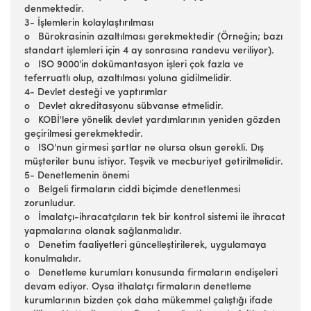
denmektedir.
3- İşlemlerin kolaylaştırılması
o Bürokrasinin azaltılması gerekmektedir (Örneğin; bazı
standart işlemleri için 4 ay sonrasına randevu veriliyor).
o ISO 9000'in dokümantasyon işleri çok fazla ve
teferruatlı olup, azaltılması yoluna gidilmelidir.
4- Devlet desteği ve yaptırımlar
o Devlet akreditasyonu sübvanse etmelidir.
o KOBİ'lere yönelik devlet yardımlarının yeniden gözden
geçirilmesi gerekmektedir.
o ISO'nun girmesi şartlar ne olursa olsun gerekli. Dış
müşteriler bunu istiyor. Teşvik ve mecburiyet getirilmelidir.
5- Denetlemenin önemi
o Belgeli firmaların ciddi biçimde denetlenmesi
zorunludur.
o İmalatçı-ihracatçıların tek bir kontrol sistemi ile ihracat
yapmalarına olanak sağlanmalıdır.
o Denetim faaliyetleri güncelleştirilerek, uygulamaya
konulmalıdır.
o Denetleme kurumları konusunda firmaların endişeleri
devam ediyor. Oysa ithalatçı firmaların denetleme
kurumlarının bizden çok daha mükemmel çalıştığı ifade