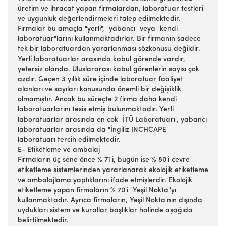
üretim ve ihracat yapan firmalardan, laboratuar testleri
ve uygunluk değerlendirmeleri talep edilmektedir.
Firmalar bu amaçla "yerli", "yabancı" veya "kendi
laboratuar"larını kullanmaktadırlar. Bir firmanın sadece
tek bir laboratuardan yararlanması sözkonusu değildir.
Yerli laboratuarlar arasında kabul görende vardır,
yetersiz olanda. Uluslararası kabul görenlerin sayısı çok
azdır. Geçen 3 yıllık süre içinde laboratuar faaliyet
alanları ve sayıları konusunda önemli bir değişiklik
olmamıştır. Ancak bu süreçte 2 firma daha kendi
laboratuarlarını tesis etmiş bulunmaktadır. Yerli
laboratuarlar arasında en çok "İTÜ Laboratuarı", yabancı
laboratuarlar arasında da "İngiliz INCHCAPE"
laboratuarı tercih edilmektedir.
E- Etiketleme ve ambalaj
Firmaların üç sene önce % 71'i, bugün ise % 80'i çevre
etiketleme sistemlerinden yararlanarak ekolojik etiketleme
ve ambalajlama yaptıklarını ifade etmişlerdir. Ekolojik
etiketleme yapan firmaların % 70'i "Yeşil Nokta"yı
kullanmaktadır. Ayrıca firmaların, Yeşil Nokta'nın dışında
uydukları sistem ve kurallar başlıklar halinde aşağıda
belirtilmektedir.