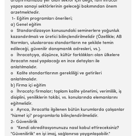
araştırmamızda yer alan sektör için değil, tüm ihracat
yapan sanayi sektörlerinin geleceği bakımından önem
arzetmektedir.
1- Eğitim programları önerileri;
a) Genel eğitim
o Standardizasyon konusundaki seminerlere yoğunluk
kazandırılmalı ve üretici bilinçlendirilmelidir (Özellikle; AB
Normları, uluslararası standartların ne şekilde temin
edileceği, güvenilir danışmanlık adresleri, vs.).
o İhracatçıya, düşünce, kültür farklılıkları olan ülkelere
ihracatın nasıl yapılacağı en ince detayları ile
anlatılmalıdır.
o Kalite standartlarının gerekliliği ve getirileri
anlatılmalıdır.
b) Firma içi eğitim
o İhracatçı firmalar; toplam kalite yönetimi, verimlilik, iş
disiplini, yeniliklerin takibi, vs. konularında elemanlarını
eğitmelidir.
o Ayrıca, ihracatla ilgilenen bütün kurumlarda çalışanlar
"hizmet içi" programlarla bilinçlendirilmelidir.
2- Güvenilirlik
o "Kendi akreditasyonunuzu nasıl kabul ettireceksiniz?
"Güvenilirlik" en iyi imaj, sağlanırsa yaygınlaşabilir."