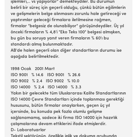
işlemleri,.. vs yapıyorlar" demekteydiler. Bu durumun
belirli bir süreç için geçerli olduğu, çünkü bütün eğilimlerin
ve gelişmelerin belge alınmasını zorunlu hale getireceği ve
yaptırımlar geleceği firmalara iletilmesine rağmen,
firmalar "belgesiz de olunabiliyor" görüşündeydiler. Üç yıl
önceki firmaların % 4,8'i "Eko Teks 100" belgesi almışken,
bu gün bu soruya yanıt veren firmaların % 60'ı bu
standardı almış bulunmaktadır.
AB'de halen geçerli olan diğer standartların durumu ise
aşağıda belirtilmektedir.
1998 Ocak 2001 Mart
ISO 9001 % 14.6 ISO 9001 % 26.6
ISO 9002 % 2.4 ISO 9002 % 10.0
ISO 14000 % 2.4 ISO 14000 % 3.3
Yakın bir gelecekte tüm Uluslararası Kalite Standartlarının
ISO 14000 Çevre Standartları içinde toplanması gerektiği
hususunu, bütün firmalar onaylarken, geçen üç yıl
içersinde, bu konuda pek fazla olumlu gelişme
sağlanamamış, sadece iki firma ISO 14000 için hazırlık
çalışmalarına devam ettiklerini ifade etmişlerdir.
D- Laboratuarlar
Tekstil sektörünün, özellikle iplik ve dokuma grubunda