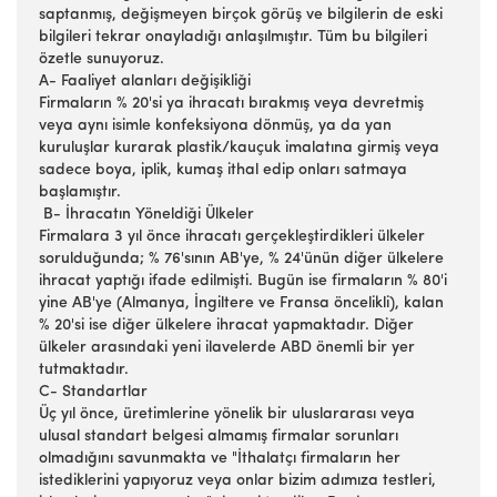
saptanmış, değişmeyen birçok görüş ve bilgilerin de eski
bilgileri tekrar onayladığı anlaşılmıştır. Tüm bu bilgileri
özetle sunuyoruz.
A- Faaliyet alanları değişikliği
Firmaların % 20'si ya ihracatı bırakmış veya devretmiş
veya aynı isimle konfeksiyona dönmüş, ya da yan
kuruluşlar kurarak plastik/kauçuk imalatına girmiş veya
sadece boya, iplik, kumaş ithal edip onları satmaya
başlamıştır.
B- İhracatın Yöneldiği Ülkeler
Firmalara 3 yıl önce ihracatı gerçekleştirdikleri ülkeler
sorulduğunda; % 76'sının AB'ye, % 24'ünün diğer ülkelere
ihracat yaptığı ifade edilmişti. Bugün ise firmaların % 80'i
yine AB'ye (Almanya, İngiltere ve Fransa öncelikli), kalan
% 20'si ise diğer ülkelere ihracat yapmaktadır. Diğer
ülkeler arasındaki yeni ilavelerde ABD önemli bir yer
tutmaktadır.
C- Standartlar
Üç yıl önce, üretimlerine yönelik bir uluslararası veya
ulusal standart belgesi almamış firmalar sorunları
olmadığını savunmakta ve "İthalatçı firmaların her
istediklerini yapıyoruz veya onlar bizim adımıza testleri,