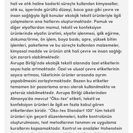
hali ve atık haline kadarki süreçte kullanılan kimyasallar,
atık su, işyerinde gürültü düzeyi, baca gazı gibi çevre ve
insan sağlığıyla ilgili konular ekolojik tekstil ürünleriyle ilgili
çalışmaların ana hatlarını oluşturmaktadır. Pamuk ve
diğer elyaflardan mamul, tekstil ve konfeksiyon
ürünlerinde elyafın üretimi, elyafın işlenmesi, iplik eğirme,
dokuma/örme, ön işlem, boya baskı, apre, yüksek bitim
işlemleri, paketleme ve bu süreçte kullanılan malzemeler,
kimyasal madde ve ürünün atık hali çevre ve insan sağlığı
için zararlı olabilmektedir.
Avrupa Birliği’nde ekolojik tekstil alanında özel etiketlerin
sayısı hızla artmaktadır. Özel ve ulusal çevre etiketlerinin
sayıca artması, tüketicinin ürünler arasında ayrım
yapabilmesini zorlaştırmaktadır. Bazen bu etiketler
tamamen bir pazarlama aracı olarak kullanılmakta ve
yetersiz olabilmektedir. Avrupa Birliği ülkelerinden
Almanya’da mevcut "Öko-tex" etiketi, tekstil ve
konfeksiyon ürünleri ile ilgili en fazla kabul gören
etiketlerden biridir. “Öko-tex Standart 100” tüm tekstil
ürünleri için geçerli düzenlemeleri, kalite kontrolünün
oluşturulmasını, test metodlarının tanımını ve uygulama
kurallarını kapsamaktadır. Kontrol ve analizler Hohenstein