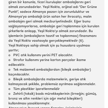
giren bir kanunla, ticari kuruluşlar ambalajlarını geri
almak zorundadırlar. Yeşil Nokta, orijinal adı "Der Grüne
Punkt", sadece Almanya pazarı için zorunluluktur ve
Almanya'ya ambalajlı ürün satan her ihracatçı, malın
ambalajını geri almak mecburiyetindedir. Eğer bunu
sağlayamıyorlarsa, ambalajın geri toplanması için kurulan
şirketlerle anlaşıp, Yeşil Nokta'yı almak zorundadır. Bu
işlemlerin (ambalajların tasnif ve toplanması) finansmanı
da Yeşil Nokta vasıtasıyla gerçekleşmektedir (6).
Yeşil Noktaya sahip olmak için şu hususlara uyulması
şarttır;
o PVC atık kullanımı yerini PET alacaktır.
o Strofor kullanımı yerine karton parçalar ikame
edilecektir.
o Tek malzemeli ambalajlardan (bileşik ambalajlar)
kaçınılacaktır.
o Bileşik ambalajlarda malzemelerin, geriye atık
kalmayacak şekilde, problemsiz ayrılması sağlanmalıdır.
o Tüm plastikler işaretlenmelidir
o Zehirli (toksik) baskı mürekkeplerinin (örneğin; gümüş,
bronz ve altın renkleri için ağır metal bileşikleri)
kullanılması yasaklanmıştır.