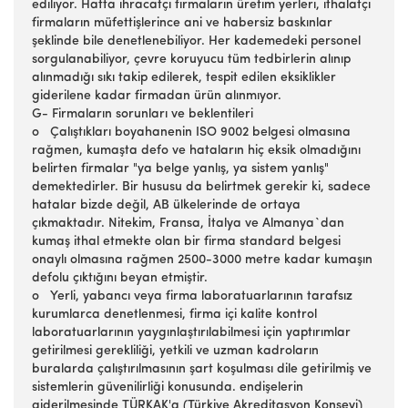
ediliyor. Hatta ihracatçı firmaların üretim yerleri, ithalatçı
firmaların müfettişlerince ani ve habersiz baskınlar
şeklinde bile denetlenebiliyor. Her kademedeki personel
sorgulanabiliyor, çevre koruyucu tüm tedbirlerin alınıp
alınmadığı sıkı takip edilerek, tespit edilen eksiklikler
giderilene kadar firmadan ürün alınmıyor.
G- Firmaların sorunları ve beklentileri
o Çalıştıkları boyahanenin ISO 9002 belgesi olmasına
rağmen, kumaşta defo ve hataların hiç eksik olmadığını
belirten firmalar "ya belge yanlış, ya sistem yanlış"
demektedirler. Bir hususu da belirtmek gerekir ki, sadece
hatalar bizde değil, AB ülkelerinde de ortaya
çıkmaktadır. Nitekim, Fransa, İtalya ve Almanya`dan
kumaş ithal etmekte olan bir firma standard belgesi
onaylı olmasına rağmen 2500-3000 metre kadar kumaşın
defolu çıktığını beyan etmiştir.
o Yerli, yabancı veya firma laboratuarlarının tarafsız
kurumlarca denetlenmesi, firma içi kalite kontrol
laboratuarlarının yaygınlaştırılabilmesi için yaptırımlar
getirilmesi gerekliliği, yetkili ve uzman kadroların
buralarda çalıştırılmasının şart koşulması dile getirilmiş ve
sistemlerin güvenilirliği konusunda. endişelerin
giderilmesinde TÜRKAK'a (Türkiye Akreditasyon Konseyi)