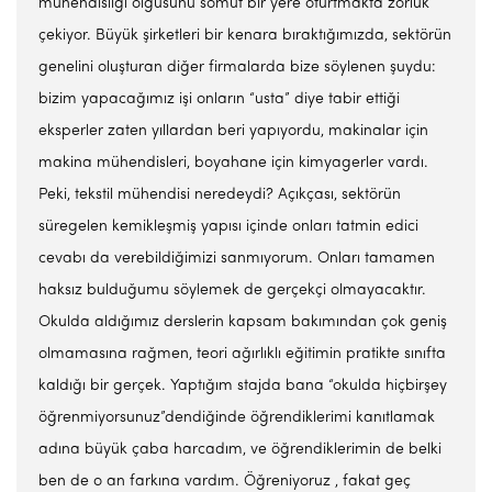
mühendisliği olgusunu somut bir yere oturtmakta zorluk
çekiyor. Büyük şirketleri bir kenara bıraktığımızda, sektörün
genelini oluşturan diğer firmalarda bize söylenen şuydu:
bizim yapacağımız işi onların “usta” diye tabir ettiği
eksperler zaten yıllardan beri yapıyordu, makinalar için
makina mühendisleri, boyahane için kimyagerler vardı.
Peki, tekstil mühendisi neredeydi? Açıkçası, sektörün
süregelen kemikleşmiş yapısı içinde onları tatmin edici
cevabı da verebildiğimizi sanmıyorum. Onları tamamen
haksız bulduğumu söylemek de gerçekçi olmayacaktır.
Okulda aldığımız derslerin kapsam bakımından çok geniş
olmamasına rağmen, teori ağırlıklı eğitimin pratikte sınıfta
kaldığı bir gerçek. Yaptığım stajda bana “okulda hiçbirşey
öğrenmiyorsunuz”dendiğinde öğrendiklerimi kanıtlamak
adına büyük çaba harcadım, ve öğrendiklerimin de belki
ben de o an farkına vardım. Öğreniyoruz , fakat geç