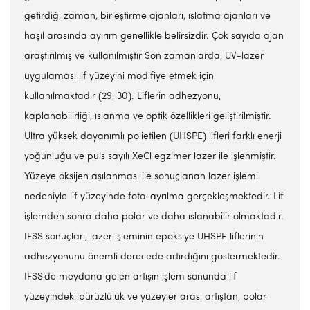
getirdiği zaman, birleştirme ajanları, ıslatma ajanları ve
haşıl arasında ayırım genellikle belirsizdir. Çok sayıda ajan
araştırılmış ve kullanılmıştır Son zamanlarda, UV-lazer
uygulaması lif yüzeyini modifiye etmek için
kullanılmaktadır (29, 30). Liflerin adhezyonu,
kaplanabilirliği, ıslanma ve optik özellikleri geliştirilmiştir.
Ultra yüksek dayanımlı polietilen (UHSPE) lifleri farklı enerji
yoğunluğu ve puls sayılı XeCl egzimer lazer ile işlenmiştir.
Yüzeye oksijen aşılanması ile sonuçlanan lazer işlemi
nedeniyle lif yüzeyinde foto-ayrılma gerçekleşmektedir. Lif
işlemden sonra daha polar ve daha ıslanabilir olmaktadır.
IFSS sonuçları, lazer işleminin epoksiye UHSPE liflerinin
adhezyonunu önemli derecede artırdığını göstermektedir.
IFSS’de meydana gelen artışın işlem sonunda lif
yüzeyindeki pürüzlülük ve yüzeyler arası artıştan, polar