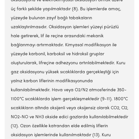
oksidasyonu ve elektrokimyasal oksidasyon olmak üzere
üç farklı şekilde yapılmaktadır (8). Bu işlemlerde amaç,
yüzeyde bulunan zayıf bağlı tabakaların
uzaklaştırılmasıdır. Oksidasyon işlemleri yüzeyi pürüzlü
hale getirerek, lif ile reçine arasındaki mekanik
bağlanmayı artırmaktadır. Kimyasal modifikasyon ile
yüzeyde karbonil, karboksil ve hidroksil gruplar
oluşturularak, lifreçine adhezyonu artırılabilmektedir. Kuru
gaz oksidasyonu yüksek sıcaklıklarda gerçekleştiği için
yalnız karbon liflerinin modifikasyonunda
kullanılabilmektedir. Hava veya O2/N2 atmosferinde 350-
1100°C sıcaklıklarda işlem gerçekleşmektedir (9-11). 1800°C
sıcaklıkların altında oksijenli veya oksijensiz olarak CO2, Cl2,
NO2-NO ve NH3 okside edici gazlarda kullanılabilmektedir
(12). Ozon özellikle katrandan elde edilmiş liflerin
oksidasyon işlemlerinde kullanılmaktadır (13). Kuru