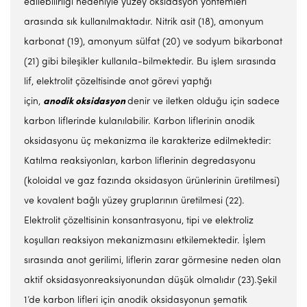
edilebilirliği nedeniyle yüzey oksidasyon yöntemleri
arasında sık kullanılmaktadır. Nitrik asit (18), amonyum
karbonat (19), amonyum sülfat (20) ve sodyum bikarbonat
(21) gibi bileşikler kullanıla-bilmektedir. Bu işlem sırasında
lif, elektrolit çözeltisinde anot görevi yaptığı
için,
anodik
oksidasyon
denir ve iletken olduğu için sadece
karbon liflerinde kulanılabilir. Karbon liflerinin anodik
oksidasyonu üç mekanizma ile karakterize edilmektedir:
Katılma reaksiyonları, karbon liflerinin degredasyonu
(koloidal ve gaz fazında oksidasyon ürünlerinin üretilmesi)
ve kovalent bağlı yüzey gruplarının üretilmesi (22).
Elektrolit çözeltisinin konsantrasyonu, tipi ve elektroliz
koşulları reaksiyon mekanizmasını etkilemektedir. İşlem
sırasında anot gerilimi, liflerin zarar görmesine neden olan
aktif oksidasyonreaksiyonundan düşük olmalıdır (23).Şekil
1’de karbon lifleri için anodik oksidasyonun şematik