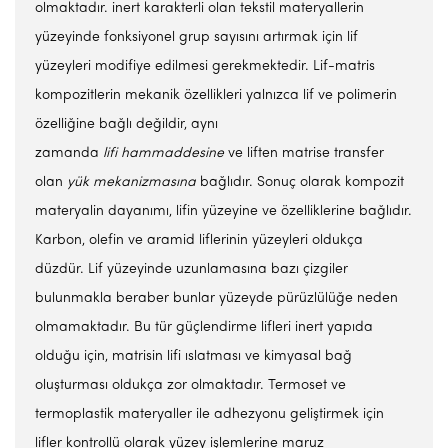
olmaktadır. inert karakterli olan tekstil materyallerin
yüzeyinde fonksiyonel grup sayısını artırmak için lif
yüzeyleri modifiye edilmesi gerekmektedir. Lif-matris
kompozitlerin mekanik özellikleri yalnızca lif ve polimerin
özelliğine bağlı değildir, aynı
zamanda
lifi
hammaddesine
ve liften matrise transfer
olan
yük mekanizmasına
bağlıdır. Sonuç olarak kompozit
materyalin dayanımı, lifin yüzeyine ve özelliklerine bağlıdır.
Karbon, olefin ve aramid liflerinin yüzeyleri oldukça
düzdür. Lif yüzeyinde uzunlamasına bazı çizgiler
bulunmakla beraber bunlar yüzeyde pürüzlülüğe neden
olmamaktadır. Bu tür güçlendirme lifleri inert yapıda
olduğu için, matrisin lifi ıslatması ve kimyasal bağ
oluşturması oldukça zor olmaktadır. Termoset ve
termoplastik materyaller ile adhezyonu geliştirmek için
lifler kontrollü olarak yüzey işlemlerine maruz