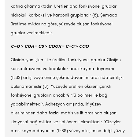
katına çıkarmaktadır. Üretilen ana fonksiyonel gruplar
hidroksil, karboksil ve karbonil gruplarıdır (8). Şemada
üretilme miktarına göre, yüzeyde oluşan fonksiyonel
gruplar verilmektedir.
C–O
>
COH
=
CS
>
COOH
=
C=O
>
COO
Oksidasyon işlemi ile üretilen fonksiyonel gruplar Oksijen
konsantrasyonu ve tabakalar arası kayma dayanımı
(ILSS) artışı veya enine çekme dayanımı arasında bir ilişki
bulunamamıştır (8). Yüzeyde üretilen oksijen içerikli
fonksiyonel grupların ancak % 4’ü polimer ile bağ
yapabilmektedir. Adhezyon artışında, lif yüzey
bileşiminden daha fazla, matris ve lif arasında oluşan
kimyasal bağ miktarı ve tipi önemli olmaktadır. Yüzeyler
arası kayma dayanımı (IFSS) yüzey bileşimine değil yüzey