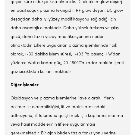
geçen süre oldukça kısa olmalıdır. Direk akım glow deşarj
en basit soğuk plazma tekniğidir. RF glow deşarj, DC glow
deşarjdan daha iyi yüzey modifikasyonu sağladığı için
daha avantajlı olmaktadır. Daha yüksek frekans ve çıkış
gücü, daha fazla yüzey modifikasyonuna neden
olmaktadır. Liflere uygulanan plazma işlemlerinde tipik
olarak, 1-30 dakika işlem süresi, 1-103 Pa basınç, 1 W’dan
yüzlerce Watt’a kadar güç, 20-150°C’a kadar reaktör içerisi
gaz sıcaklıkları kullanılmaktadır
Diğer İşlemler
Oksidasyon ve plazma işlemlerine ilave olarak, liflerin
polimer ile ıslanabilirliğini, lif ve matris arasındaki
adhezyonu, lif tutumunu geliştirmek için kaplama, ıslanma
veya haşıl maddelerinin liflere uygulanması
gerekmektedir. Bir ajan birden fazla fonksiyonu yerine