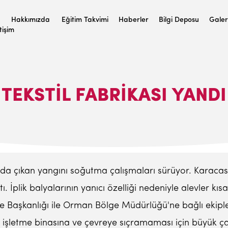
Hakkımızda
Eğitim Takvimi
Haberler
Bilgi Deposu
Galer
etişim
TEKSTIL FABRIKASI YANDI
sında çıkan yangını soğutma çalışmaları sürüyor. Karacasu
tı. İplik balyalarının yanıcı özelliği nedeniyle alevler 
re Başkanlığı ile Orman Bölge Müdürlüğü'ne bağlı ekiple
n işletme binasına ve çevreye sıçramaması için büyük ça