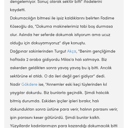
dengelemiyor. Sonuç olarak sektör bitti" ifadelerini
kaydetti.
Dokumacılığın bitmesi ile işsiz kaldıklarını belirten Fadime
Köseoğlu da, "Dokuma makinelerimiz tabi boş durmasa
olur. Aslında her seferde dokumak istiyorum ama ucuz
olduğu için dokuyamıyoruz" diye konuştu.
Dağpınar sakinlerinden Turgut
Akça
, "Benim gençliğimde
haftada 2 araba gidiyordu Milas'a halı satmaya. Biz
askerden geldikten sonra yavaş yavaş bu iş bitti. Arıcılık
sektörüne el atıldı. O da ileri değil geri gidiyor" dedi.
Nadir
Gökdere
ise, "Annemler eski keçi tüylerinden kıl
yaygılar dokurdu. Biz bunlarla geçindik. Şimdi halıcılık
bitmiş durumda. Eskiden ipçiler ipleri bırakır, halı
dokunduktan sonra üstüne para verir, halının parasını verir,
ipin parasını keser götürürdü. Şimdi bunlar kalktı.
Yüzyıllardır kadınlarımızın para kazandığı dokumacılık bitti