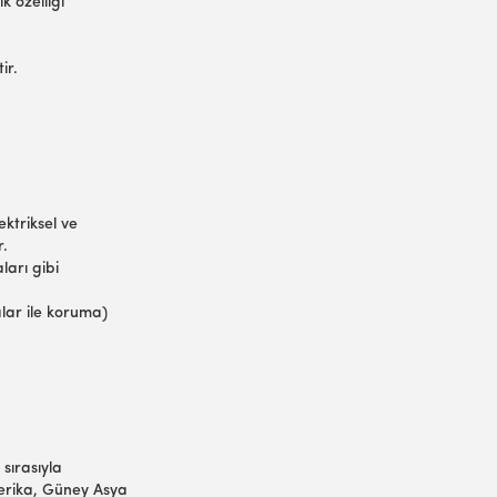
k özelliği
tir.
lektriksel ve
r.
ları gibi
lar ile koruma)
 sırasıyla
erika, Güney Asya