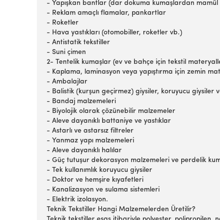
- Yapışkan bantlar (dar dokuma kumaşlardan mamül en
- Reklam amaçlı flamalar, pankartlar
- Roketler
- Hava yastıkları (otomobiller, roketler vb.)
- Antistatik tekstiller
- Suni çimen
2- Tentelik kumaşlar (ev ve bahçe için tekstil materyall
- Kaplama, laminasyon veya yapıştırma için zemin ma
- Ambalajlar
- Balistik (kurşun geçirmez) giysiler, koruyucu giysiler ve
- Bandaj malzemeleri
- Biyolojik olarak çözünebilir malzemeler
- Aleve dayanıklı battaniye ve yastıklar
- Astarlı ve astarsız filtreler
- Yanmaz yapı malzemeleri
- Aleve dayanıklı halılar
- Güç tutuşur dekorasyon malzemeleri ve perdelik ku
- Tek kullanımlık koruyucu giysiler
- Doktor ve hemşire kıyafetleri
- Kanalizasyon ve sulama sistemleri
- Elektrik izolasyon.
Teknik Tekstiller Hangi Malzemelerden Üretilir?
Teknik tekstiller esas itibariyle polyester, polipropilen, 