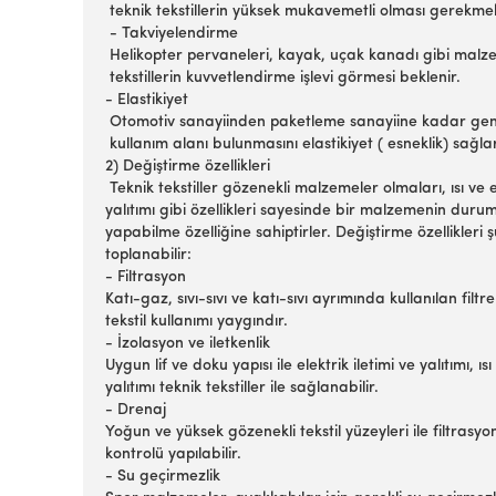
teknik tekstillerin yüksek mukavemetli olması gerekme
- Takviyelendirme
Helikopter pervaneleri, kayak, uçak kanadı gibi malz
tekstillerin kuvvetlendirme işlevi görmesi beklenir.
- Elastikiyet
Otomotiv sanayiinden paketleme sanayiine kadar gen
kullanım alanı bulunmasını elastikiyet ( esneklik) sağla
2) Değiştirme özellikleri
Teknik tekstiller gözenekli malzemeler olmaları, ısı ve e
yalıtımı gibi özellikleri sayesinde bir malzemenin duru
yapabilme özelliğine sahiptirler. Değiştirme özellikleri 
toplanabilir:
- Filtrasyon
Katı-gaz, sıvı-sıvı ve katı-sıvı ayrımında kullanılan filt
tekstil kullanımı yaygındır.
- İzolasyon ve iletkenlik
Uygun lif ve doku yapısı ile elektrik iletimi ve yalıtımı, ıs
yalıtımı teknik tekstiller ile sağlanabilir.
- Drenaj
Yoğun ve yüksek gözenekli tekstil yüzeyleri ile filtras
kontrolü yapılabilir.
- Su geçirmezlik