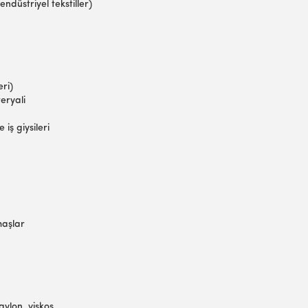
düstriyel tekstiller)
eri)
teryali
 iş giysileri
maşlar
naylon, viskos,