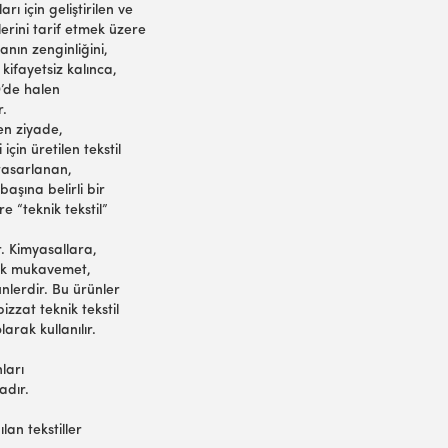
rı için geliştirilen ve
lerini tarif etmek üzere
anın zenginliğini,
 kifayetsiz kalınca,
D’de halen
r.
den ziyade,
için üretilen tekstil
 tasarlanan,
aşına belirli bir
e “teknik tekstil”
r. Kimyasallara,
sek mukavemet,
ünlerdir. Bu ürünler
bizzat teknik tekstil
arak kullanılır.
ları
tadır.
lan tekstiller