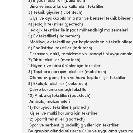
2) İnşaat tekstilleri (buildtech)
Bina ve inşaatlarda kullanılan tekstiller
3) Teknik giysiler ( clothtech)
Giysi ve ayakkabıların astar ve benzeri teknik bileşenl
4) Jeolojik tekstiller (geotech)
Jeolojik tekstiller ile inşaat mühendisliği malzemeleri
5) Ev tekstilleri ( hometech)
Mobilya, ev tekstili ve yer kaplamalarının teknik bileşe
6) Endüstriyel tekstiller (indutech)
Filtrasyon, nakil, temizleme vb. sanayi tipi uygulamalar 
7) Tıbbi tekstiller (medtech)
1 Hijyenik ve tıbbi ürünler için tekstiller
8) Taşıt araçları için tekstiller (mobiltech)
Otomotiv, gemi, tren ve hava taşıtları için tekstiller
9) Ekolojik tekstiller ( oekotech)
Çevre koruma amaçlı tekstiller
10) Ambalaj tekstilleri (packtech)
Ambalaj malzemeleri
11) Koruyucu tekstiller ( protech)
Kişisel ve mülki koruma için tekstiller
12) Sportif tekstiller (sportech)
Spor ve serbest (gündelik) giysiler için tekstiller.
Bu gruplar altında yüzlerce ürün ve uygulama yeralm