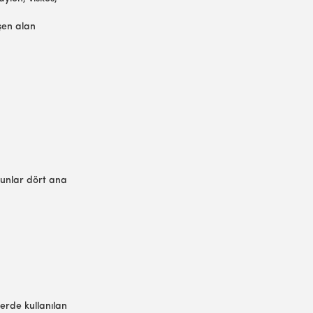
lişen alan
. Bunlar dört ana
lerde kullanılan