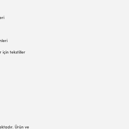
eri
nleri
için tekstiller
aktadır. Ürün ve