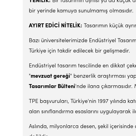
YENİLİK:
Bir tasarımın aynısı ya da küçük a
bir yerinde kamuya sunulmamış olmasıdır.
AYIRT EDİCİ NİTELİK:
Tasarımın küçük ayrın
Bazı üniversitelerimizde Endüstriyel Tasarı
Türkiye için takdir edilecek bir gelişmedir.
Endüstriyel tasarım tescilinde en dikkat çe
"
mevzuat gereği
" benzerlik araştırması y
Tasarımlar Bülteni
'nde ilana çıkarmasıdır.
TPE başvuruları, Türkiye'nin 1997 yılında kat
alan sınıflandırma esaslarını uygulayarak i
Aslında, milyonlarca desen, şekil içerisi