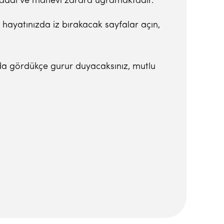
 maddi ve manevi zarara uğramaktadır.
et hayatınızda iz bırakacak sayfalar açın,
yasada gördükçe gurur duyacaksınız, mutlu