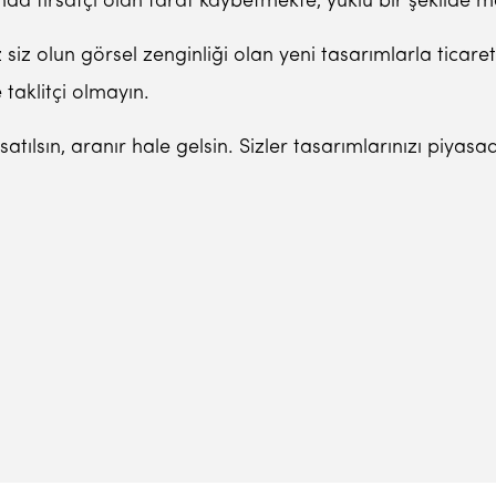
da fırsatçı olan taraf kaybetmekte, yüklü bir şekilde
iz siz olun görsel zenginliği olan yeni tasarımlarla ticar
 taklitçi olmayın.
n, satılsın, aranır hale gelsin. Sizler tasarımlarınızı pi