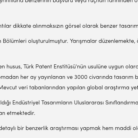
yrıntılarla benzerinin başvuru veya rüçhan tarihinden ö
tılar dikkate alınmaksızın görsel olarak benzer tasarım
m Bölümleri oluşturulmuştur. Yarışmalar düzenlemekte, ö
ken husus, Türk Patent Enstitüsü'nün usulüne uygun ola
apmadan her ay yayınlanan ve 3000 civarında tasarım 
 Mevcut veri tabanlarından yapılan global araştırma ye
ıldığı Endüstriyel Tasarımların Uluslararası Sınıflandırmas
lan etmektedir.
nde detaylı bir benzerlik araştırması yapmak hem madd