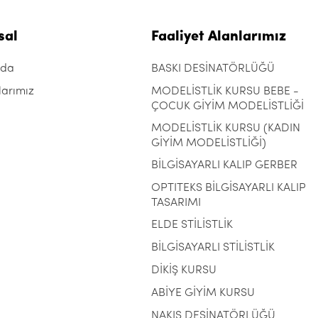
sal
Faaliyet Alanlarımız
zda
BASKI DESİNATÖRLÜĞÜ
larımız
MODELİSTLİK KURSU BEBE -
ÇOCUK GİYİM MODELİSTLİĞİ
MODELİSTLİK KURSU (KADIN
GİYİM MODELİSTLİĞİ)
BİLGİSAYARLI KALIP GERBER
OPTITEKS BİLGİSAYARLI KALIP
TASARIMI
ELDE STİLİSTLİK
BİLGİSAYARLI STİLİSTLİK
DİKİŞ KURSU
ABİYE GİYİM KURSU
NAKIŞ DESİNATÖRLÜĞÜ