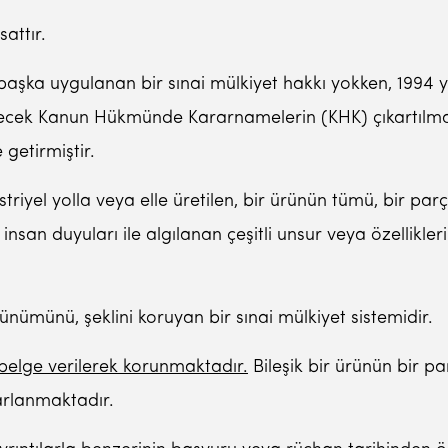
sattır.
şka uygulanan bir sınai mülkiyet hakkı yokken, 1994 yı
ilecek Kanun Hükmünde Kararnamelerin (KHK) çıkartılma
 getirmiştir.
riyel yolla veya elle üretilen, bir ürünün tümü, bir parç
insan duyuları ile algılanan çeşitli unsur veya özellikle
rünümünü, şeklini koruyan bir sınai mülkiyet sistemidir.
r belge verilerek korunmaktadır.
Bileşik bir ürünün bir parç
arlanmaktadır.