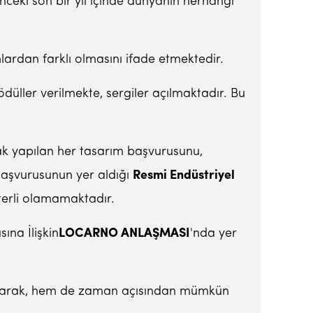
nceki son bir yıl içinde dünyanın herhangi
lardan farklı olmasını ifade etmektedir.
düller verilmekte, sergiler açılmaktadır. Bu
rak yapılan her tasarım başvurusunu,
başvurusunun yer aldığı
Resmi Endüstriyel
terli olamamaktadır.
ına İlişkin
LOCARNO ANLAŞMASI
'nda yer
i olarak, hem de zaman açısından mümkün