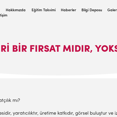
Hakkımızda
Eğitim Takvimi
Haberler
Bilgi Deposu
Galer
etişim
I BIR FIRSAT MIDIR, YOK
atçılık mı?
sidir, yaratıcılıktır, üretime katkıdır, görsel buluştur ve 