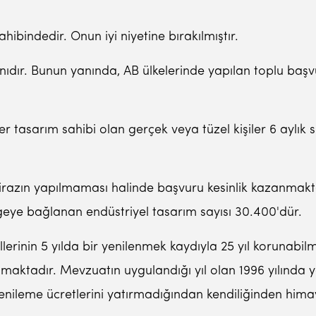
hibindedir. Onun iyi niyetine bırakılmıştır.
ıdır. Bunun yanında, AB ülkelerinde yapılan toplu başv
r tasarım sahibi olan gerçek veya tüzel kişiler 6 aylık s
tirazın yapılmaması halinde başvuru kesinlik kazanmakta
geye bağlanan endüstriyel tasarım sayısı 30.400'dür.
llerinin 5 yılda bir yenilenmek kaydıyla 25 yıl koruna
maktadır. Mevzuatın uygulandığı yıl olan 1996 yılında 
 yenileme ücretlerini yatırmadığından kendiliğinden hi