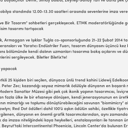
a Büyükçınar Demir, Simay Bülbül, Zeynep Günay Tan ve daha pek ço
Mobilya standında 12.00-13.30 saatleri arasında sevenlerine imza ver
kahve Bir Tasarım" sohbetleri gerçekleşecek. ETMK moderatörlüğünde ge
isim tasarımı tartışacak
, Armaggan ve Işıklar Tuğla co-sponsorluğunda 21-22 Şubat 2014 tar
ransları ve Yaratıcı Endüstriler Fuarı, tasarım dünyasını üçüncü kez
ns bölümünde kendi dalının uzmanları tasarıma bakış açılarını ve dünya
ini sergileyecek. Biletler Biletix'te!
i yapacak
i 25 kişiden biri seçilen, dünyaca ünlü trend kahini Lidewij Edelkoor
Dr. Peter Zec; kazandığı sayısız mimarlık ödülüyle dünyanın en başarı
ern Sanatlar Müzesi gibi pek çok ikonik yapının tasarımcısı, İsviçre
'tan fazla ülke ile bir efsaneye dönüşen, kendi jenerasyonunun en üre
nın mimarlığı ve toplumu dönüştürebileceğini savunan "biomimicry" 
; Red Dot ödülleri dahil 100'ü aşkın ödülün sahibi, özellikle tiyatr
gilenen, dünyanın en önemli grafik tasarımcılarından, aynı zamanda r
 da imzası niteliğindeki kaya heykelleri, enstalasyonları ile tanınan ün
 Beyrut'taki Intercontinental Phoenicia, Lincoln Center'da bulunan E