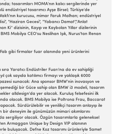
ronda; tasarımları MOMA'nın kalıcı sergilerinde yer
ü endüstriyel tasarımcı Ayşe Birsel; Türkiye'de
ım Vakfı'nın kurucusu, mimar Faruk Malhan; endüstriyel
i", "Haziran Gecesi", "Yabancı Damat","Anlat
 Ki'' dizisinin, Kayıp ve Kaybolan Yıllar dizilerinin
, BMS Mobilya CEO'su Neslihan Işık, Nurus'tan Renan
b gibi firmalar fuar alanında yeni ürünlerini
ıra Yaratıcı Endüstriler Fuarı'na da ev sahipliği
ıl çok sayıda katılımcı firmayı ve yaklaşık 6000
n yelpazesi sunacak: Ana sponsor BMW'nin inovasyon ve
 ölçüşemediği bir Güce sahip olan BMW i3 modeli, tasarım
ekler alldesign'da yer alacak. Kuruluş felsefesini ilk
anında olacak. BMS Mobilya ise Poltrona Frau, Baccarat
pacak. Sürdürülebilir ve yenilikçi tasarım anlayışı ile
kın bir deneyim ile günümüzün mimari akımlarını
nda sergiliyor olacak. Özgün tasarımlarla geleneksel
ri üreten Armaggan Unique by Design VIP alanının
erle buluşacak. Defne Koz tasarımı ürünleriyle Samet