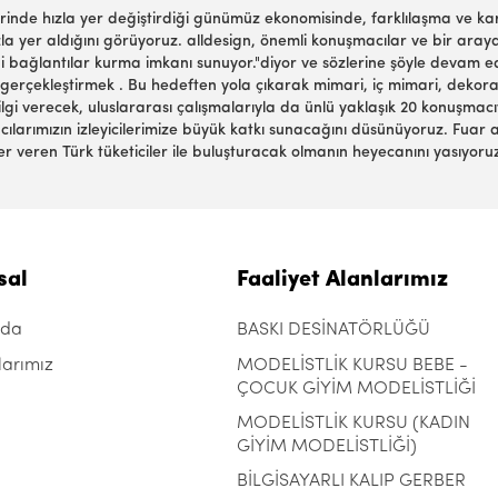
zerinde hızla yer değiştirdiği günümüz ekonomisinde, farklılaşma ve ka
 yer aldığını görüyoruz. alldesign, önemli konuşmacılar ve bir araya g
 bağlantılar kurma imkanı sunuyor."diyor ve sözlerine şöyle devam ed
 gerçekleştirmek . Bu hedeften yola çıkarak mimari, iç mimari, dekora
i verecek, uluslararası çalışmalarıyla da ünlü yaklaşık 20 konuşmacıy
ılarımızın izleyicilerimize büyük katkı sunacağını düsünüyoruz. Fuar a
r veren Türk tüketiciler ile buluşturacak olmanın heyecanını yasıyoruz
sal
Faaliyet Alanlarımız
zda
BASKI DESİNATÖRLÜĞÜ
larımız
MODELİSTLİK KURSU BEBE -
ÇOCUK GİYİM MODELİSTLİĞİ
MODELİSTLİK KURSU (KADIN
GİYİM MODELİSTLİĞİ)
BİLGİSAYARLI KALIP GERBER