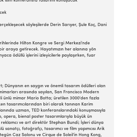
k isim konferansta tasarımı konuşacak
ecek
rçekleşecek söyleşilerde Derin Sarıyer, Şule Koç, Dani
ihlerinde Hilton Kongre ve Sergi Merkezi'nde
 bir araya getirecek. Hayatımızın her alanına yön
ca ödüllü işlerini izleyicilerle paylaşırken, fuar
t; Dünyanın en saygın ve önemli tasarım ödülleri olan
lı mimarları arasında sayılan, San Francisco Modern
li ünlü mimar Mario Botta; üretilen 3000'den fazla
tken tasarımcılarından biri olarak tanınan Karim
alanında uzman, TED konferanslarındaki konuşmasıyla
o, opera, bienal poster tasarımlarıyla büyük ün
eklamcı ve art direktör Stephan Bundi; İşleri dünya
lü sanatçı, fotoğrafçı, tasarımcı ve film yapımcısı Arik
rtegün Caz Salonu ve Cirque de Soleil'in Hong Kong,