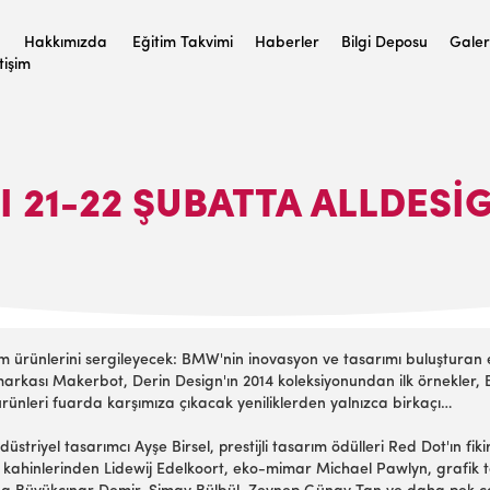
Hakkımızda
Eğitim Takvimi
Haberler
Bilgi Deposu
Galer
etişim
 21-22 ŞUBATTA ALLDES
 ürünlerini sergileyecek: BMW'nin inovasyon ve tasarımı buluşturan elek
markası Makerbot, Derin Design'ın 2014 koleksiyonundan ilk örnekler
ürünleri fuarda karşımıza çıkacak yeniliklerden yalnızca birkaçı…
iyel tasarımcı Ayşe Birsel, prestijli tasarım ödülleri Red Dot'ın fikir
ahinlerinden Lidewij Edelkoort, eko-mimar Michael Pawlyn, grafik ta