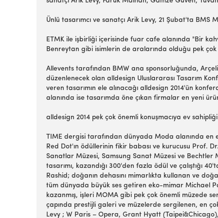
sanatçı Arik Levy, Faruk Malhan, Gamze Güven, Tuvan
Ünlü tasarımcı ve sanatçı Arik Levy, 21 Şubat'ta BMS 
ETMK ile işbirliği içerisinde fuar cafe alanında "Bir 
Benreytan gibi isimlerin de aralarında olduğu pek çok 
Allevents tarafından BMW ana sponsorluğunda, Arçelik
düzenlenecek olan alldesign Uluslararası Tasarım Konfe
veren tasarımın ele alınacağı alldesign 2014'ün konfera
alanında ise tasarımda öne çıkan firmalar en yeni ürünler
alldesign 2014 pek çok önemli konuşmacıya ev sahipliğ
TIME dergisi tarafından dünyada Moda alanında en etkil
Red Dot'ın ödüllerinin fikir babası ve kurucusu Prof. 
Sanatlar Müzesi, Samsung Sanat Müzesi ve Bechtler Mod
tasarımı, kazandığı 300'den fazla ödül ve çalıştığı 40
Rashid; doğanın dehasını mimarlıkta kullanan ve doğa
tüm dünyada büyük ses getiren eko-mimar Michael Pawlyn
kazanmış, işleri MOMA gibi pek çok önemli müzede ser
çapında prestijli galeri ve müzelerde sergilenen, en çok
Levy ; W Paris – Opera, Grant Hyatt (Taipei&Chicago),