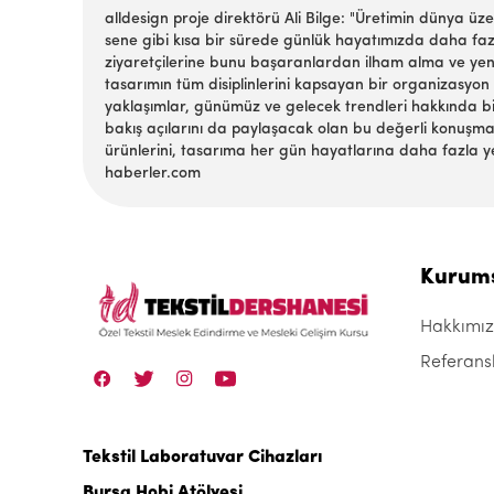
alldesign proje direktörü Ali Bilge: "Üretimin dünya ü
sene gibi kısa bir sürede günlük hayatımızda daha fazla
ziyaretçilerine bunu başaranlardan ilham alma ve yeni
tasarımın tüm disiplinlerini kapsayan bir organizasyon
yaklaşımlar, günümüz ve gelecek trendleri hakkında bilg
bakış açılarını da paylaşacak olan bu değerli konuşmac
ürünlerini, tasarıma her gün hayatlarına daha fazla ye
haberler.com
Kurum
Hakkımı
Referans
Tekstil Laboratuvar Cihazları
Bursa Hobi Atölyesi