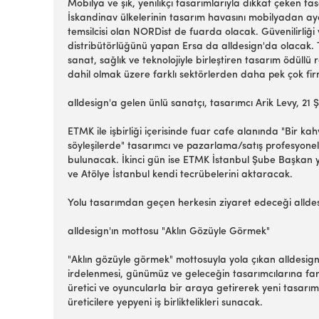
Mobilya ve şık, yenilikçi tasarımlarıyla dikkat çeken 
İskandinav ülkelerinin tasarım havasını mobilyadan ayd
temsilcisi olan NORDist de fuarda olacak. Güvenilirliği 
distribütörlüğünü yapan Ersa da alldesign'da olacak. Ta
sanat, sağlık ve teknolojiyle birleştiren tasarım ödül
dahil olmak üzere farklı sektörlerden daha pek çok fir
alldesign'a gelen ünlü sanatçı, tasarımcı Arik Levy, 2
ETMK ile işbirliği içerisinde fuar cafe alanında "Bir
söyleşilerde" tasarımcı ve pazarlama/satış profesyonell
bulunacak. İkinci gün ise ETMK İstanbul Şube Başkan y
ve Atölye İstanbul kendi tecrübelerini aktaracak.
Yolu tasarımdan geçen herkesin ziyaret edeceği alldes
alldesign'ın mottosu "Aklın Gözüyle Görmek"
"Aklın gözüyle görmek" mottosuyla yola çıkan alldesig
irdelenmesi, günümüz ve geleceğin tasarımcılarına fark
üretici ve oyuncularla bir araya getirerek yeni tasarı
üreticilere yepyeni iş birliktelikleri sunacak.