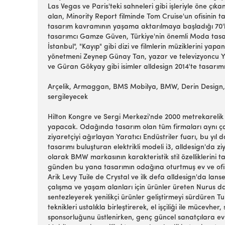
Las Vegas ve Paris'teki sahneleri gibi işleriyle öne ç
alan, Minority Report filminde Tom Cruise'un ofisinin t
tasarım kavramının yaşama aktarılmaya başladığı 70'li v
tasarımcı Gamze Güven, Türkiye'nin önemli Moda tasar
İstanbul", "Kayıp" gibi dizi ve filmlerin müziklerini yap
yönetmeni Zeynep Günay Tan, yazar ve televizyoncu Ye
ve Güran Gökyay gibi isimler alldesign 2014'te tasarım
Arçelik, Armaggan, BMS Mobilya, BMW, Derin Design, E
sergileyecek
Hilton Kongre ve Sergi Merkezi'nde 2000 metrekarelik a
yapacak. Odağında tasarım olan tüm firmaları aynı çatı 
ziyaretçiyi ağırlayan Yaratıcı Endüstriler fuarı, bu yı
tasarımı buluşturan elektrikli modeli i3, alldesign'da z
olarak BMW markasının karakteristik stil özelliklerini ta
günden bu yana tasarımın odağına oturtmuş ev ve ofis 
Arik Levy Tuile de Crystal ve ilk defa alldesign'da lans
çalışma ve yaşam alanları için ürünler üreten Nurus da
sentezleyerek yenilikçi ürünler geliştirmeyi sürdüren 
teknikleri ustalıkla birleştirerek, el işçiliği ile mücev
sponsorluğunu üstlenirken, genç güncel sanatçılara ev