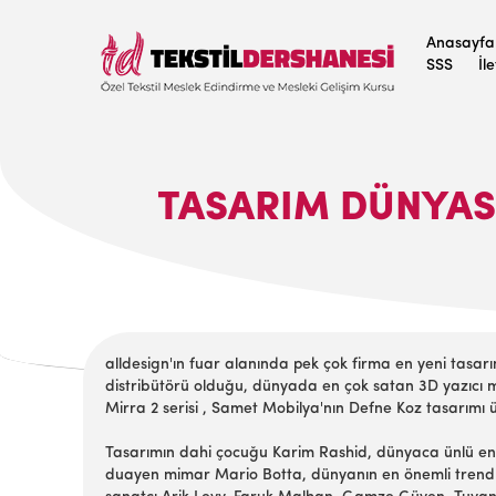
Anasayfa
SSS
İl
TASARIM DÜNYASI
alldesign'ın fuar alanında pek çok firma en yeni tasarım
distribütörü olduğu, dünyada en çok satan 3D yazıcı 
Mirra 2 serisi , Samet Mobilya'nın Defne Koz tasarımı 
Tasarımın dahi çocuğu Karim Rashid, dünyaca ünlü endüstr
duayen mimar Mario Botta, dünyanın en önemli trend k