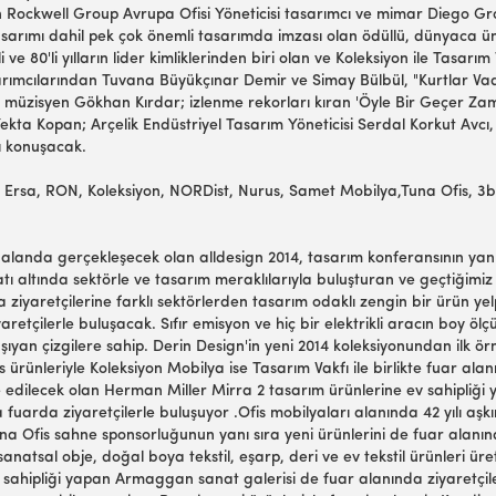
ıkan Rockwell Group Avrupa Ofisi Yöneticisi tasarımcı ve mimar Diego G
asarımı dahil pek çok önemli tasarımda imzası olan ödüllü, dünyaca ünl
e 80'li yılların lider kimliklerinden biri olan ve Koleksiyon ile Tasar
ımcılarından Tuvana Büyükçınar Demir ve Simay Bülbül, "Kurtlar Vadis
an müzisyen Gökhan Kırdar; izlenme rekorları kıran 'Öyle Bir Geçer Zaman
kta Kopan; Arçelik Endüstriyel Tasarım Yöneticisi Serdal Korkut Avcı
ı konuşacak.
rsa, RON, Koleksiyon, NORDist, Nurus, Samet Mobilya,Tuna Ofis, 3bFa
landa gerçekleşecek olan alldesign 2014, tasarım konferansının yanı s
altında sektörle ve tasarım meraklılarıyla buluşturan ve geçtiğimiz y
l da ziyaretçilerine farklı sektörlerden tasarım odaklı zengin bir ürü
iyaretçilerle buluşacak. Sıfır emisyon ve hiç bir elektrikli aracın boy
şıyan çizgilere sahip. Derin Design'in yeni 2014 koleksiyonundan ilk örn
ürünleriyle Koleksiyon Mobilya ise Tasarım Vakfı ile birlikte fuar al
e edilecek olan Herman Miller Mirra 2 tasarım ürünlerine ev sahipliği ya
 fuarda ziyaretçilerle buluşuyor .Ofis mobilyaları alanında 42 yılı aş
Tuna Ofis sahne sponsorluğunun yanı sıra yeni ürünlerini de fuar alanı
her, sanatsal obje, doğal boya tekstil, eşarp, deri ve ev tekstil ürünle
 sahipliği yapan Armaggan sanat galerisi de fuar alanında ziyaretçil