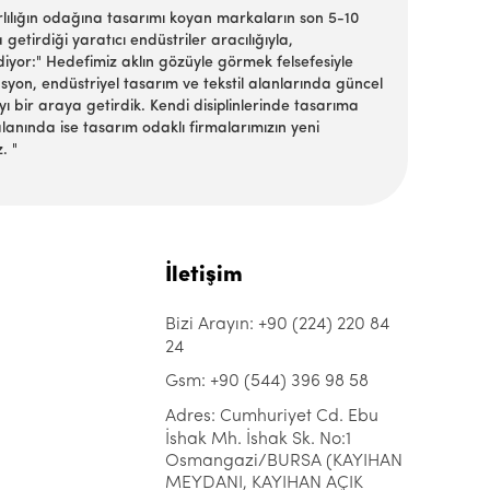
rlılığın odağına tasarımı koyan markaların son 5-10
etirdiği yaratıcı endüstriler aracılığıyla,
iyor:" Hedefimiz aklın gözüyle görmek felsefesiyle
syon, endüstriyel tasarım ve tekstil alanlarında güncel
ı bir araya getirdik. Kendi disiplinlerinde tasarıma
lanında ise tasarım odaklı firmalarımızın yeni
. "
İletişim
Bizi Arayın: +90 (224) 220 84
24
Gsm: +90 (544) 396 98 58
Adres: Cumhuriyet Cd. Ebu
İshak Mh. İshak Sk. No:1
Osmangazi/BURSA (KAYIHAN
MEYDANI, KAYIHAN AÇIK