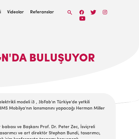
i
Videolar
Referanslar
IGN'DA BULUŞUYOR
trikli modeli i3 , 3bFab'ın Türkiye'de yetkili
, BMS Mobilya'nın lansmanını yapacağı Herman Miller
 babası ve Başkanı Prof. Dr. Peter Zec, İsviçreli
sarımcı ve art direktör Stephan Bundi, tasarımcı,