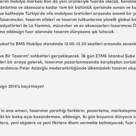
tasarım mobilya markası Ron da yeni ürünleriyle fuarda olacak. Kendin
ınlatma ve aksesuara kadar tam bir bütünlük içerisinde sunan ve kuzey 
ve kalitesiyle Türkiye'de ofis mobilyası üreticileri arasında önemli bir
sarımcılar, tasarım ofisleri ve tasarım tutkunlarına yönelik global bir
lü radyatörleri ile La Fiamma, mücevher ve ev aksesuarları tasarımcısı
ma alldesign fuar alanında tasarım dünyasına ışık tutacak.
1 Şubat'ta BMS Mobilya standında 12.00-13.30 saatleri arasında sevenl
 kahve Bir Tasarım" sohbetleri gerçekleşecek. İlk gün ETMK İstanbul 
eri bir araya gelerek, tasarımın pazarlanmasında karşılaşılan zorluklar
ardımcısı Pınar Azizoğlu moderatörlüğünde ülkemizdeki tasarım oluşum
ign 2014'ü kaçırmayın!
n'ın ana amacı, tasarımın yarattığı farkların, pazarlama, markalaşma
lı bir bakış açısı kazandırması. alldesign, iki gün boyunca dünyaca ün
mlara, yeni objelere ve yeni fikirlere ilham vermekle kalmayacak; fuar