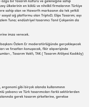
e özgü bir tasarım kültürü ve geleneğine sahip
ülkelerinin en köklü ve nitelikli firmalarının Türkiye
 yere sahip olan ve Haworth markasının da tek yetkili
 sosyal ağ platformu olan TriptoD; Elips Tasarım; ısıyı
 Özlem Tuna; endüstriyel tasarımcı Tanıl Çokşenim da
erine imza verecek.
Şube başkanı Özlem Er moderatörlüğünde gerçekleşecek
ı ve fırsatları konuşacak, fikir alışverişinde
ları , Tasarım Vakfı, TAK ( Tasarım Atölyesi Kadıköy)
, ergonomi gibi birçok alanda kullanımının
lü yabancı ve Türk tasarımcıları farklı sektörlerden
 alanında gerek tasarım şirketlerine, gerekse