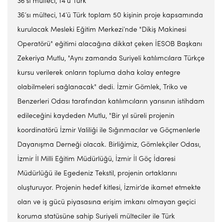
36’sı mülteci, 14’ü Türk
36’sı mülteci, 14’ü Türk toplam 50 kişinin proje kapsamında
kurulacak Mesleki Eğitim Merkezi’nde "Dikiş Makinesi
Operatörü" eğitimi alacağına dikkat çeken İESOB Başkanı
Zekeriya Mutlu, "Aynı zamanda Suriyeli katılımcılara Türkçe
kursu verilerek onların topluma daha kolay entegre
olabilmeleri sağlanacak" dedi. İzmir Gömlek, Triko ve
Benzerleri Odası tarafından katılımcıların yarısının istihdam
edileceğini kaydeden Mutlu, "Bir yıl süreli projenin
koordinatörü İzmir Valiliği ile Sığınmacılar ve Göçmenlerle
Dayanışma Derneği olacak. Birliğimiz, Gömlekçiler Odası,
İzmir İl Milli Eğitim Müdürlüğü, İzmir İl Göç İdaresi
Müdürlüğü ile Egedeniz Tekstil, projenin ortaklarını
oluşturuyor. Projenin hedef kitlesi, İzmir’de ikamet etmekte
olan ve iş gücü piyasasına erişim imkanı olmayan geçici
koruma statüsüne sahip Suriyeli mülteciler ile Türk