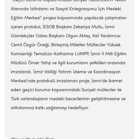
“Geçici Koruma Kapsamındaki Suriyeli Yabancıların Tekstil
Alanında İstihdamı ve Sosyal Entegrasyonu İçin Mesleki
Eğitim Merkezi” projesi kapsamında yapılacak çalışmaları
içeren protokol, İESOB Başkanı Zekeriya Mutlu, İzmir
Gömlekçiler Odası Başkanı Olgun Aktaş, Vali Yardımcısı
Cemil Özgür Öneği, Birleşmiş Milletler Mülteciler Yüksek
Komiserliği Temsilcisi-Katharina LUMPP, İzmir İl Milli Eğitim
Müdürü Ömer Yahşi ve ilgili kurumların yetkilileri arasında
imzalandı. İzmir Valiliği Yatırım İzleme ve Koordinasyon
Merkezi’nde protokolü imzalanan proje, İzmir’de ikamet
eden geçici koruma kapsamındaki Suriyeli mülteciler ile
Türk vatandaşların mesleki becerilerinin geliştirilmesine ve
istihdamına katkı sağlamayı hedefliyor.