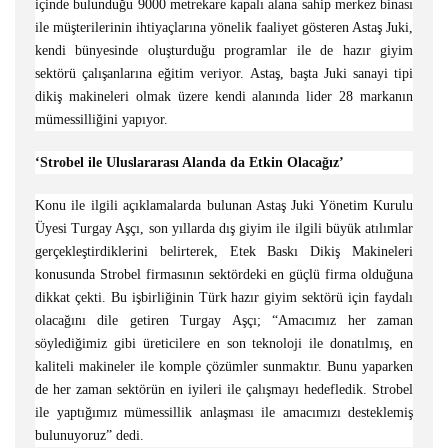
içinde bulunduğu 9000 metrekare kapalı alana sahip merkez binası
ile müşterilerinin ihtiyaçlarına yönelik faaliyet gösteren Astaş Juki,
kendi bünyesinde oluşturduğu programlar ile de hazır giyim
sektörü çalışanlarına eğitim veriyor. Astaş, başta Juki sanayi tipi
dikiş makineleri olmak üzere kendi alanında lider 28 markanın
mümessilliğini yapıyor.
‘Strobel ile Uluslararası Alanda da Etkin Olacağız’
Konu ile ilgili açıklamalarda bulunan Astaş Juki Yönetim Kurulu
Üyesi Turgay Aşçı, son yıllarda dış giyim ile ilgili büyük atılımlar
gerçekleştirdiklerini belirterek, Etek Baskı Dikiş Makineleri
konusunda Strobel firmasının sektördeki en güçlü firma olduğuna
dikkat çekti. Bu işbirliğinin Türk hazır giyim sektörü için faydalı
olacağını dile getiren Turgay Aşçı; “Amacımız her zaman
söylediğimiz gibi üreticilere en son teknoloji ile donatılmış, en
kaliteli makineler ile komple çözümler sunmaktır. Bunu yaparken
de her zaman sektörün en iyileri ile çalışmayı hedefledik. Strobel
ile yaptığımız mümessillik anlaşması ile amacımızı desteklemiş
bulunuyoruz” dedi.