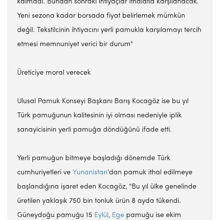
kalmadı. Bundan sonraki ihtiyaçlar ithalatla karşılanacak.
Yeni sezona kadar borsada fiyat belirlemek mümkün
değil. Tekstilcinin ihtiyacını yerli pamukla karşılamayı tercih
etmesi memnuniyet verici bir durum"
Üreticiye moral verecek
Ulusal Pamuk Konseyi Başkanı Barış Kocagöz ise bu yıl
Türk pamuğunun kalitesinin iyi olması nedeniyle iplik
sanayicisinin yerli pamuğa döndüğünü ifade etti.
Yerli pamuğun bitmeye başladığı dönemde Türk
cumhuriyetleri ve
Yunanistan
'dan pamuk ithal edilmeye
başlandığına işaret eden Kocagöz, "Bu yıl ülke genelinde
üretilen yaklaşık 750 bin tonluk ürün 8 ayda tükendi.
Güneydoğu pamuğu 15
Eylül
,
Ege
pamuğu ise ekim