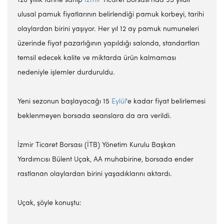
126 yıllık tarihe sahip
İzmir
Ticaret Borsası'nda 95 yıldır
ulusal pamuk fiyatlarının belirlendiği pamuk korbeyi, tarihi
olaylardan birini yaşıyor. Her yıl 12 ay pamuk numuneleri
üzerinde fiyat pazarlığının yapıldığı salonda, standartları
temsil edecek kalite ve miktarda ürün kalmaması
nedeniyle işlemler durduruldu.
Yeni sezonun başlayacağı 15
Eylül
'e kadar fiyat belirlemesi
beklenmeyen borsada seanslara da ara verildi.
İzmir Ticaret Borsası (İTB) Yönetim Kurulu Başkan
Yardımcısı Bülent Uçak, AA muhabirine, borsada ender
rastlanan olaylardan birini yaşadıklarını aktardı.
Uçak, şöyle konuştu: