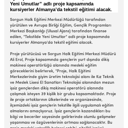
Yeni Umutlar” adlı proje kapsamında
kursiyerler Almanya’da tekstil eğitimi alacak.
Sorgun Halk Eğitimi Merkezi Müdürlüğü tarafından
yürütülen ve Avrupa Birliği Eğitim, Gençlik Programları
Merkezi Başkanlığı (Ulusal Ajans) tarafından finanse
edilen, "Tekstilde Yeni Umutlar" adlı proje kapsamında
kursiyerler Almanya'da tekstil eğitimi alacak.
Proje yürütücüsü ve Sorgun Halk Eğitimi Merkezi Müdürü
Ali Erol, Proje kapsamında gençlerin yurt dışında dikiş
makinesi operatörlüğü alanında mesleki eğitim
göreceklerini belirterek, "Proje, Halk Eğitimi
Merkezlerinde giyim üretim teknolojisi alanı ile Kız Teknik
ve Meslek Lisesi El Sanatları Teknolojisi alanından mezun
işsiz gençlerden dikiş makinesi operatörü alanında
çalışmak isteyen 39 kişilik bir grubu kapsamaktadır. Proje
ile proje ortaklarının ülkelerinde ve organizesinde,
ilçemizdeki işsiz gençlerin tekstille ilgili uygulamalı eğitim
almalarını amaçlıyoruz. İşsiz gençlerin kazandıkları bu
bilgi ve beceriler sayesinde gelirlerinde olumlu gelişmeler
yaşanması ve özgüvenlerinin artması sağlanacaktır. Bu