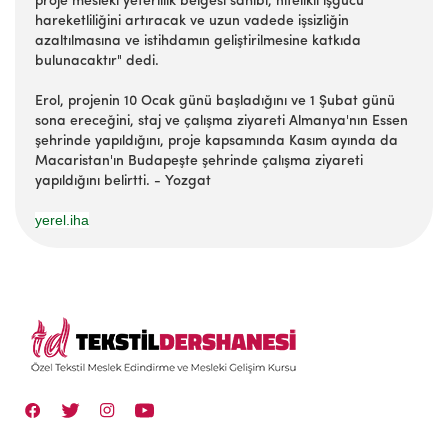
proje mesleki yeterlilik belgesi sahibi, nitelikli işgücü
hareketliliğini artıracak ve uzun vadede işsizliğin
azaltılmasına ve istihdamın geliştirilmesine katkıda
bulunacaktır" dedi.
Erol, projenin 10 Ocak günü başladığını ve 1 Şubat günü
sona ereceğini, staj ve çalışma ziyareti Almanya'nın Essen
şehrinde yapıldığını, proje kapsamında Kasım ayında da
Macaristan'ın Budapeşte şehrinde çalışma ziyareti
yapıldığını belirtti. - Yozgat
yerel.iha