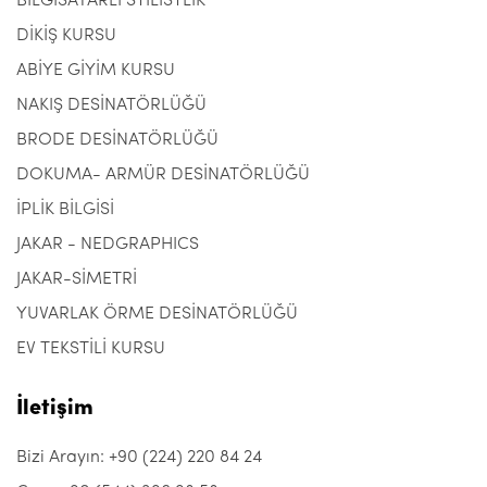
BİLGİSAYARLI STİLİSTLİK
DİKİŞ KURSU
ABİYE GİYİM KURSU
NAKIŞ DESİNATÖRLÜĞÜ
BRODE DESİNATÖRLÜĞÜ
DOKUMA- ARMÜR DESİNATÖRLÜĞÜ
İPLİK BİLGİSİ
JAKAR - NEDGRAPHICS
JAKAR-SİMETRİ
YUVARLAK ÖRME DESİNATÖRLÜĞÜ
EV TEKSTİLİ KURSU
İletişim
Bizi Arayın: +90 (224) 220 84 24