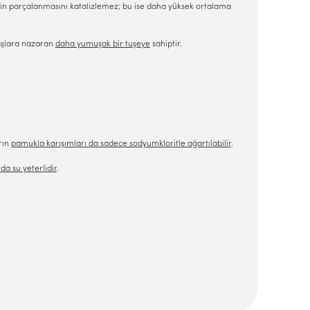
idin parçalanmasını katalizlemez; bu ise daha yüksek ortalama
maşlara nazaran
daha yumuşak bir tuşeye
sahiptir.
rın
pamukla karışımları da sadece sodyumkloritle ağartılabilir
.
a su yeterlidir
.