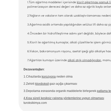
1.Tüm ağartma maddeleri içerisinde
klorit ağartması
pamuk
l
polimerizasyon derecesi değeri ve daha az ağırlık kaybı anlam
2.Yağların ve vaksların tam olarak uzaklaştırılamaması nedeniy
3.Ağartma asidik ortamda yapıldığından selüloz lifi daha az şiş
4.Önceden bir hidrofilleştirme adımı şart değildir, böylece d
5.Klorit ile ağartılmış kumaşlar, alkali çözeltilerle işlem görm
6.Viskon, bakıramonyum rayonu, asetat ipeği gibi alkaliye hassas
7.Ağartılan kumaşın üzerinde
alkali atığı olmadığından
, mamul
Dezavantajları
:
1.Cihazlarda
korozyona
neden olma
2.Zehirli
klordioksit
gazı açığa çıkarması
3.Depolama esnasında organik maddelerle birleşerek
patlama te
4.Kısa süreli kesiksiz çalışma yöntemlerine uygun olmaması
turoksikimya.com