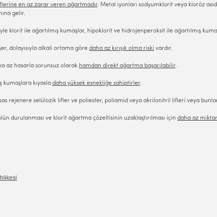
iflerine en az zarar veren ağartmadır
. Metal iyonları sodyumklorit veya kloröz as
ına gelir.
le klorit ile ağartılmış kumaşlar, hipoklorit ve hidrojenperoksit ile ağartılmış ku
er, dolayısıyla alkali ortama göre
daha az kırışık olma riski
vardır.
aha az hasarla sorunsuz olarak
hamdan direkt ağartma başarılabilir
.
üş kumaşlara kıyasla
daha yüksek esnekliğe sahiptirler
.
 rejenere selülozik lifler ve poliester, poliamid veya akrilonitril lifleri veya bunla
ün durulanması ve klorit ağartma çözeltisinin uzaklaştırılması için
daha az miktard
hlikesi