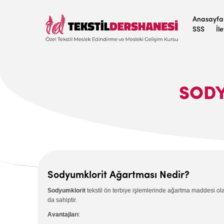
Anasayfa
SSS
İl
SODY
Sodyumklorit Ağartması Nedir?
Sodyumklorit
tekstil
ön terbiye işlemlerinde ağartma maddesi ola
da sahiptir.
Avantajları
: