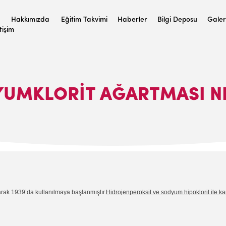
Hakkımızda
Eğitim Takvimi
Haberler
Bilgi Deposu
Galer
etişim
UMKLORIT AĞARTMASI N
rak 1939’da kullanılmaya başlanmıştır.
Hidrojenperoksit ve sodyum hipoklorit ile kar