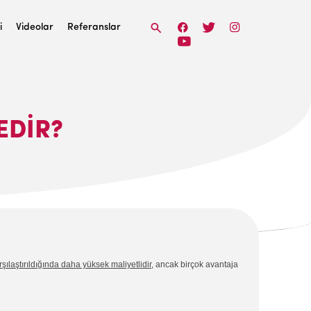
i
Videolar
Referanslar
EDIR?
şılaştırıldığında daha yüksek maliyetlidir
, ancak birçok avantaja