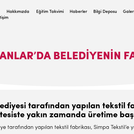
Hakkımızda
Eğitim Takvimi
Haberler
Bilgi Deposu
Galer
etişim
ANLAR’DA BELEDIYENIN F
diyesi tarafından yapılan tekstil fab
t, tesiste yakın zamanda üretime ba
 tarafından yapılan tekstil fabrikası, Simpa Tekstil’e yı