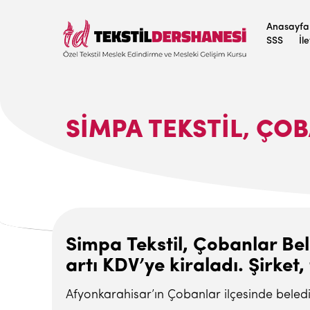
Anasayfa
SSS
İl
SIMPA TEKSTIL, ÇOB
Simpa Tekstil, Çobanlar Bele
artı KDV’ye kiraladı. Şirke
Afyonkarahisar’ın Çobanlar ilçesinde belediye