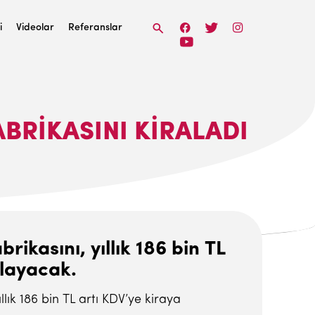
i
Videolar
Referanslar
ABRIKASINI KIRALADI
rikasını, yıllık 186 bin TL
şlayacak.
llık 186 bin TL artı KDV’ye kiraya