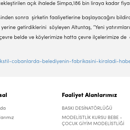
kleştirilen açık ihalede Simpa,186 bin liraya kadar fiyat
sinden sonra şirketin faaliyetlerine başlayacağını bildir
erine getirdiklerini söyleyen Altuntaş, “Yeni yatırımlar
, çevre belde ve köylerimize hatta çevre ilçelerimize 
stil-cobanlarda-belediyenin-fabrikasini-kiraladi-hab
sal
Faaliyet Alanlarımız
zda
BASKI DESİNATÖRLÜĞÜ
larımız
MODELİSTLİK KURSU BEBE -
ÇOCUK GİYİM MODELİSTLİĞİ