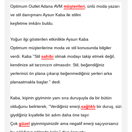
Optimum Outlet Adana
AVM
müşterileri
, ünlü
moda yazarı
ve stil danışmanı Aysun Kaba ile stilini
keşfetme
imkânı buldu.
Yoğun ilgi gösterilen etkinlikte Aysun Kaba
Optimum
müşterilerine
moda ve stil konusunda bilgiler
verdi. Kaba ''Stil
sahibi
olmak modayı takip etmek değil,
kendinize ait tarzınızın olmasıdır. Stil, beğendiğiniz
yerlerinizi ön plana çıkarıp beğenmediğiniz yerleri arka
plana
atmakla başlar.'' dedi.
Kaba, kişinin
giyiminin yanı sıra duruşuyla da bir bütün
olduğunu belirterek, ''Verdiğiniz enerji,
sağlıklı
bir duruş, sizi
giydiğiniz kıyafetle bir adım daha öne
taşır.
Çok
güzel
giyinmişsinizdir ama negatif enerji saçıyorsanız