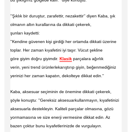
bu şıklığınız gölgede kalır.'' diye
konuştu.
''Şıklık bir duruştur, zarafettir, nezakettir'' diyen Kaba, şık
olmanın altın kurallarına da dikkati çekerek,
şunları
kaydetti:
''Kendine güvenen kişi girdiği her ortamda dikkati üzerine
toplar.
Her zaman kıyafetini iyi
taşır. Vücut şekline
göre
giyim doğru
giyimdir.
Klasik
parçalara ağırlık
verin,
yeni trend
ürünlerlekarıştırıp giyin, beğenmediğiniz
yerinizi
her zaman kapatın, dekolteye dikkat edin.''
Kaba, aksesuar seçiminin de önemine dikkati çekerek,
şöyle
konuştu: ''Gereksiz aksesuar
kullanmayın, kıyafetinizi
aksesuarla
destekleyin.
Kaliteli parçalar olmasına, gözü
yormamasına ve size enerji vermesine dikkat edin. Az
bazen çoktur bunu kıyafetlerinizde de vurgulayın.