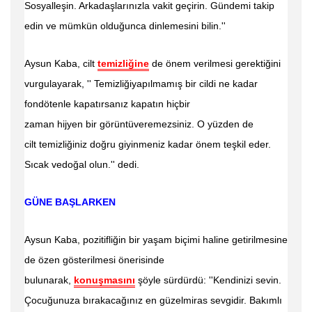
Sosyalleşin. Arkadaşlarınızla vakit geçirin. Gündemi takip
edin ve mümkün olduğunca dinlemesini bilin.''
Aysun Kaba, cilt
temizliğine
de önem verilmesi gerektiğini
vurgulayarak, ''
Temizliğiyapılmamış bir cildi ne kadar
fondötenle kapatırsanız kapatın hiçbir
zaman
hijyen bir
görüntüveremezsiniz. O yüzden de
cilt
temizliğiniz doğru giyinmeniz kadar önem teşkil eder.
Sıcak ve
doğal olun.'' dedi.
GÜNE BAŞLARKEN
Aysun Kaba, pozitifliğin bir
yaşam biçimi haline getirilmesine
de
özen gösterilmesi önerisinde
bulunarak,
konuşmasını
şöyle sürdürdü: ''Kendinizi sevin.
Çocuğunuza bırakacağınız en
güzelmiras sevgidir. Bakımlı