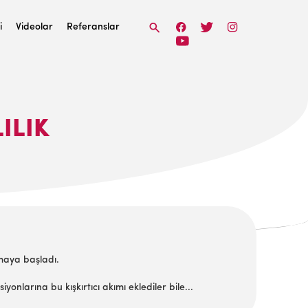
i
Videolar
Referanslar
ILIK
nmaya başladı.
onlarına bu kışkırtıcı akımı eklediler bile...