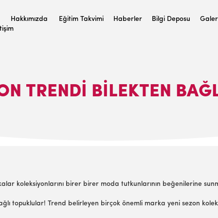
Hakkımızda
Eğitim Takvimi
Haberler
Bilgi Deposu
Galer
etişim
ON TRENDI BILEKTEN BAĞL
kalar koleksiyonlarını birer birer moda tutkunlarının beğenilerine su
ğlı topuklular! Trend belirleyen birçok önemli marka yeni sezon koleksiy