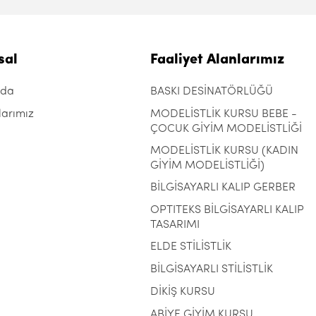
sal
Faaliyet Alanlarımız
zda
BASKI DESİNATÖRLÜĞÜ
larımız
MODELİSTLİK KURSU BEBE -
ÇOCUK GİYİM MODELİSTLİĞİ
MODELİSTLİK KURSU (KADIN
GİYİM MODELİSTLİĞİ)
BİLGİSAYARLI KALIP GERBER
OPTITEKS BİLGİSAYARLI KALIP
TASARIMI
ELDE STİLİSTLİK
BİLGİSAYARLI STİLİSTLİK
DİKİŞ KURSU
ABİYE GİYİM KURSU