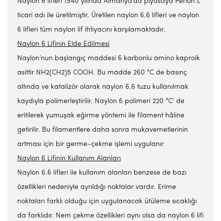
Naylon 6 lifleri 1940 yılında Almanya’da piyasaya Perlon L
ticari adı ile üretilmiştir. Üretilen naylon 6.6 lifleri ve naylon
6 lifleri tüm naylon lif ihtiyacını karşılamaktadır.
Naylon 6 Lifinin Elde Edilmesi
Naylon’nun başlangıç maddesi 6 karbonlu amino kaproik
asittir NH2(CH2)5 COOH. Bu madde 260 °C de basınç
altında ve katalizör olarak naylon 6.6 tuzu kullanılmak
kaydıyla polimerleştirilir. Naylon 6 polimeri 220 °C’ de
eritilerek yumuşak eğirme yöntemi ile filament hâline
getirilir. Bu filamentlere daha sonra mukavemetlerinin
artması için bir germe–çekme işlemi uygulanır
Naylon 6 Lifinin Kullanım Alanları
Naylon 6.6 lifleri ile kullanım alanları benzese de bazı
özellikleri nedeniyle ayrıldığı noktalar vardır. Erime
noktaları farklı olduğu için uygulanacak ütüleme sıcaklığı
da farklıdır. Nem çekme özellikleri aynı olsa da naylon 6 lifi