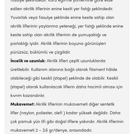
fasulye şeklindedir. Kuru eğirme yöntemine göre elde
edilen akrilik liflerinin enine kesiti yer fıstığı şeklindedir.
Yuvarlak veya fasulye şeklinde enine kesite sahip olan
akrilik liflerinin yaylanma yeteneği, yer fıstığı şeklinde enine
kesite sahip olan akrilik liflerinin de yumuşaklığı ve
parlaklığı iyidir. Akrilik liflerinin boyuna görünüşleri
pürüzsüz, büklümlü ve çizgilidir.
İncelik ve uzunluk:
Akrilik lifleri çeşitli uzunluklarda
üretilebilir. Kullanım alanına bağlı olarak filament hâlde
olabileceği gibi kesikli (stapel) şeklinde de olabilir. Kesikli
(stapel) olarak kullanılacak liflerin daha hacimli olması için
kıvrım kazandırılır.
Mukavemet:
Akrilik liflerinin mukavemeti diğer sentetik
lifler (naylon, poliester, olefi ) kadar yüksek değildir. Daha
çok pamuk yün lifi gibi doğal liflere yakındır. Akrilik liflerinin
mukavemeti 2 – 3,6 gr/denye, arasındadır.