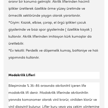
aranır bir konuma gelmiştir. Akrilik liflerinden hacimli
iplikler üretilerek özellikle örme yüzey üretimde ve
örmecilik sektöründe yaygın olarak yararlanılır.
*Giyim: Kazak, elbise, çorap, el örgü iplikleri çocuk
giysilerinde ve bazı spor giysilerinde ( özellikle kayak )
kullanılır. Akrilik liflerinden imitasyon kürk kumaşlar da
üretilebilir.
*Ev tekstili: Perdelik ve döşemelik kumaş, battaniye ve halı
yapımında kullanılır.
Modakrilik Lifleri
Bileşiminde % 35–85 arasında akrilonitril içeren life
modakrilik lifi denir. Modakrilik liflerinde akrilonitrilin
yanında komonomer olarak vinil krorür, viniliden klorür ve
vinil disayinit bulunur. Lifler kuru veya yaş çekim yöntemine