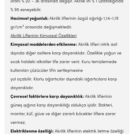
oranı % 20 – 36 arasında değişir. Akrilik lifi % 1 uzatıldığında
% 95 esneyebilir.
Hacimsel yoğunluk:
Akrilik liflerinin özgül ağırlığı 1,14–1,19
gr/cm³ arasında değişmektedir.
Akrilik Liflerinin Kimyasal Özellikleri
Kimyasal maddelerden etkilenme:
Akrilik lifleri nitrik asit
dışında diğer asitlere karşı dayanıklıdır. Özellikle yoğun ve
sıcak haldeki alkaliler life zarar verir. Kuru temizlemede
kullanılan çözücüler lifin sertleşmesine
yol açabilir. Klorlu ağartıcılar dışındaki ağartıcılara karşı
dayanıklıdır.
Çevresel faktörlere karşı dayanıklılık:
Akrilik liflerinin
güneş ışığına karşı dayanıklılığı oldukça iyidir. Bakteri,
mantar, küf, güve ve diğer zararlı böcekler liflere zarar
vermez.
Elektriklenme özelliği:
Akrilik liflerinin elektrik iletme özelliği