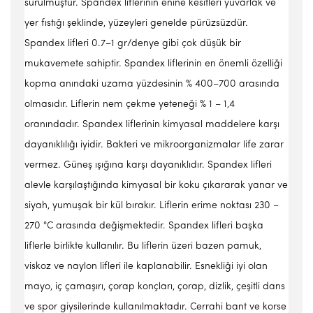
sürülmüştür. Spandex liflerinin enine kesitleri yuvarlak ve
yer fıstığı şeklinde, yüzeyleri genelde pürüzsüzdür.
Spandex lifleri 0.7–1 gr/denye gibi çok düşük bir
mukavemete sahiptir. Spandex liflerinin en önemli özelliği
kopma anındaki uzama yüzdesinin % 400–700 arasında
olmasıdır. Liflerin nem çekme yeteneği % 1 – 1,4
oranındadır. Spandex liflerinin kimyasal maddelere karşı
dayanıklılığı iyidir. Bakteri ve mikroorganizmalar life zarar
vermez. Güneş ışığına karşı dayanıklıdır. Spandex lifleri
alevle karşılaştığında kimyasal bir koku çıkararak yanar ve
siyah, yumuşak bir kül bırakır. Liflerin erime noktası 230 –
270 °C arasında değişmektedir. Spandex lifleri başka
liflerle birlikte kullanılır. Bu liflerin üzeri bazen pamuk,
viskoz ve naylon lifleri ile kaplanabilir. Esnekliği iyi olan
mayo, iç çamaşırı, çorap konçları, çorap, dizlik, çeşitli dans
ve spor giysilerinde kullanılmaktadır. Cerrahi bant ve korse