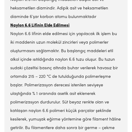
heksametilen diamindir. Adipik asit ve heksametilen
diaminde 6’şar karbon atomu bulunmaktadır
Naylon 6.6 Lifinin Elde Edilmesi
Naylon 6.6 lifinin elde edilmesi için yapılacak ilk işlem bu
iki maddenin uzun molekül zincirleri veya polimerler
oluşturmasını sağlamaktır. Bu başlangıç maddeleri etil
alkol içinde ısıtıldığında naylon 6.6 tuzu oluşur. Bu tuzun
sudaki çözeltisi basınç altında buhar verilerek havasız bir
ortamda 215 – 220 °C de tutulduğunda polimerleşme
başlar. Polimerizasyon derecesi istenilen seviyeye
ulaştığında % 1 oranında asetik asit eklenerek
polimerizasyon durdurulur. Süt beyaz renkte olan ve
katılaşan naylon 6.6 polimeri küçük parçalar şeklinde
kesilerek, yumuşak eğirme yöntemine göre filament hâline
getirilir. Bu filamentlere daha sonra bir germe – çekme