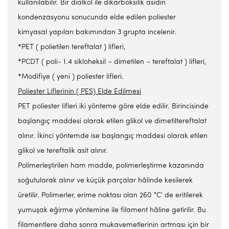
kullanılabilir. Bir dialkol ile dikarboksilik asidin
kondenzasyonu sonucunda elde edilen poliester
kimyasal yapıları bakımından 3 grupta incelenir.
*PET ( polietilen tereftalat ) lifleri,
*PCDT ( poli- 1.4 sikloheksil – dimetilen – tereftalat ) lifleri,
*Modifiye ( yeni ) poliester lifleri.
Poliester Liflerinin ( PES) Elde Edilmesi
PET poliester lifleri iki yönteme göre elde edilir. Birincisinde
başlangıç maddesi olarak etilen glikol ve dimetiltereftalat
alınır. İkinci yöntemde ise başlangıç maddesi olarak etilen
glikol ve tereftalik asit alınır.
Polimerleştirilen ham madde, polimerleştirme kazanında
soğutularak alınır ve küçük parçalar hâlinde kesilerek
üretilir. Polimerler, erime noktası olan 260 °C’ de eritilerek
yumuşak eğirme yöntemine ile filament hâline getirilir. Bu
filamentlere daha sonra mukavemetlerinin artması için bir