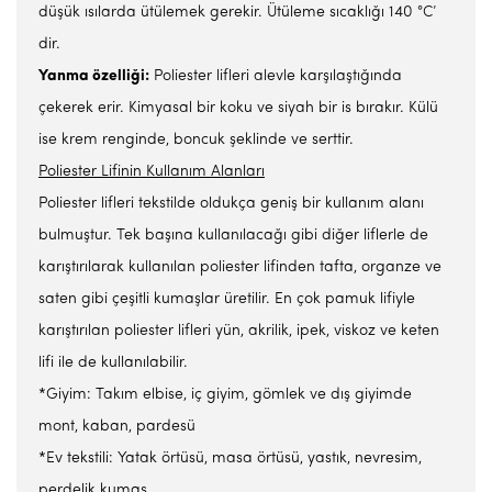
düşük ısılarda ütülemek gerekir. Ütüleme sıcaklığı 140 °C’
dir.
Yanma özelliği:
Poliester lifleri alevle karşılaştığında
çekerek erir. Kimyasal bir koku ve siyah bir is bırakır. Külü
ise krem renginde, boncuk şeklinde ve serttir.
Poliester Lifinin Kullanım Alanları
Poliester lifleri tekstilde oldukça geniş bir kullanım alanı
bulmuştur. Tek başına kullanılacağı gibi diğer liflerle de
karıştırılarak kullanılan poliester lifinden tafta, organze ve
saten gibi çeşitli kumaşlar üretilir. En çok pamuk lifiyle
karıştırılan poliester lifleri yün, akrilik, ipek, viskoz ve keten
lifi ile de kullanılabilir.
*Giyim: Takım elbise, iç giyim, gömlek ve dış giyimde
mont, kaban, pardesü
*Ev tekstili: Yatak örtüsü, masa örtüsü, yastık, nevresim,
perdelik kumaş