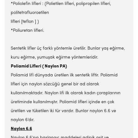
*Poliolefin lifleri : (Polietilen lifleri, polipropilen lifleri,
politetrafluoroetilen
lifleri [teflon ] )
*Poliuretan lifleri.
Sentetik lifler üç farklı yöntemle üretilir. Bunlar yaş eğirme,
kuru eğirme, yumuşak eğirme yöntemleridir.
Poliamid Lifleri ( Naylon PA)
Poliamid lifi dünyada üretilen ilk sentetik liftir. Poliamid
lifleri için naylon sözcüğü genel bir ad olarak
kullanılmaktadır. Naylon lifi ilk olarak kadın çoraplarının
üretiminde kullanılmıştır. Poliamid lifleri içinde en çok
üretilen ve tüketilen iki tür vardır. Bunlar naylon 6.6 ve
naylon 6’dır.
Naylon 6.6
Naylon 6.6’nın başlangıç maddeleri adipik asit ve