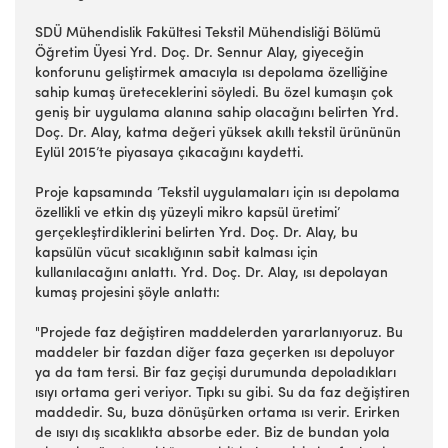
SDÜ Mühendislik Fakültesi Tekstil Mühendisliği Bölümü
Öğretim Üyesi Yrd. Doç. Dr. Sennur Alay, giyeceğin
konforunu geliştirmek amacıyla ısı depolama özelliğine
sahip kumaş üreteceklerini söyledi. Bu özel kumaşın çok
geniş bir uygulama alanına sahip olacağını belirten Yrd.
Doç. Dr. Alay, katma değeri yüksek akıllı tekstil ürününün
Eylül 2015’te piyasaya çıkacağını kaydetti.
Proje kapsamında ’Tekstil uygulamaları için ısı depolama
özellikli ve etkin dış yüzeyli mikro kapsül üretimi’
gerçekleştirdiklerini belirten Yrd. Doç. Dr. Alay, bu
kapsülün vücut sıcaklığının sabit kalması için
kullanılacağını anlattı. Yrd. Doç. Dr. Alay, ısı depolayan
kumaş projesini şöyle anlattı:
"Projede faz değiştiren maddelerden yararlanıyoruz. Bu
maddeler bir fazdan diğer faza geçerken ısı depoluyor
ya da tam tersi. Bir faz geçişi durumunda depoladıkları
ısıyı ortama geri veriyor. Tıpkı su gibi. Su da faz değiştiren
maddedir. Su, buza dönüşürken ortama ısı verir. Erirken
de ısıyı dış sıcaklıkta absorbe eder. Biz de bundan yola