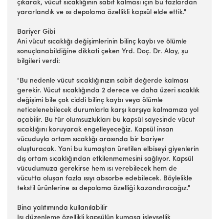
çıkarak, vücut sıcaklığının sabit kalması için bu fazlardan
yararlandık ve ısı depolama özellikli kapsül elde ettik."
Bariyer Gibi
Ani vücut sıcaklığı değişimlerinin bilinç kaybı ve ölümle
sonuçlanabildiğine dikkati çeken Yrd. Doç. Dr. Alay, şu
bilgileri verdi:
"Bu nedenle vücut sıcaklığınızın sabit değerde kalması
gerekir. Vücut sıcaklığında 2 derece ve daha üzeri sıcaklık
değişimi bile çok ciddi bilinç kaybı veya ölümle
neticelenebilecek durumlarla karşı karşıya kalmamıza yol
açabilir. Bu tür olumsuzlukları bu kapsül sayesinde vücut
sıcaklığını koruyarak engelleyeceğiz. Kapsül insan
vücuduyla ortam sıcaklığı arasında bir bariyer
oluşturacak. Yani bu kumaştan üretilen elbiseyi giyenlerin
dış ortam sıcaklığından etkilenmemesini sağlıyor. Kapsül
vücudumuza gerekirse hem ısı verebilecek hem de
vücutta oluşan fazla ısıyı absorbe edebilecek. Böylelikle
tekstil ürünlerine ısı depolama özelliği kazandıracağız."
Bina yalıtımında kullanılabilir
Isı düzenleme özellikli kapsülün kumaşa işlevsellik