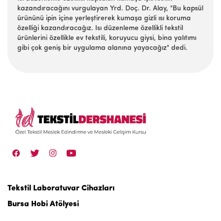
kazandıracağını vurgulayan Yrd. Doç. Dr. Alay, "Bu kapsül
ürününü ipin içine yerleştirerek kumaşa gizli ısı koruma
özelliği kazandıracağız. Isı düzenleme özellikli tekstil
ürünlerini özellikle ev tekstili, koruyucu giysi, bina yalıtımı
gibi çok geniş bir uygulama alanına yayacağız" dedi.
Tekstil Laboratuvar Cihazları
Bursa Hobi Atölyesi