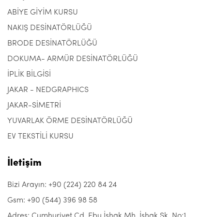
ABİYE GİYİM KURSU
NAKIŞ DESİNATÖRLÜĞÜ
BRODE DESİNATÖRLÜĞÜ
DOKUMA- ARMÜR DESİNATÖRLÜĞÜ
İPLİK BİLGİSİ
JAKAR - NEDGRAPHICS
JAKAR-SİMETRİ
YUVARLAK ÖRME DESİNATÖRLÜĞÜ
EV TEKSTİLİ KURSU
İletişim
Bizi Arayın: +90 (224) 220 84 24
Gsm: +90 (544) 396 98 58
Adres: Cumhuriyet Cd. Ebu İshak Mh. İshak Sk. No:1