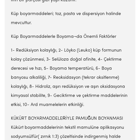
lifin bir parçası gibi yapı kazanır.
Küp boyarmaddeleri; toz, pasta ve dispersiyon halinde
mevcuttur.
Küp Boyarmaddelerle Boyama¬da Önemli Faktörler
1- Redüksiyon kolaylığı, 2- Löyko (Leuko) küp formunun
kolay çözünmesi, 3- Selüloza doğal afinite, 4- Çektirme
derecesi ve hızı, 5- Boyama temperatürü, 6- Boya
banyosu alkaliliği, 7- Reoksidasyon (tekrar oksitlenme)
kolaylığı, 8- Hidroliz, aşırı redüksiyon ve aşın oksidasyona
kimyasal stabilite, 9- Geciktirme ve çektirme maddelerinin
etkisi, 10- Ard muamelelerin etkinliği.
KÜKÜRT BOYARMADDELEṘİYLE PAMUĞ̆UN BOYANMASI
Kükürt boyarmaddelerinin tekstil mamulüne aplikasyonu
sodyumsülfür( zırnık 1:3) çözeltisinde indirgenmiş halde