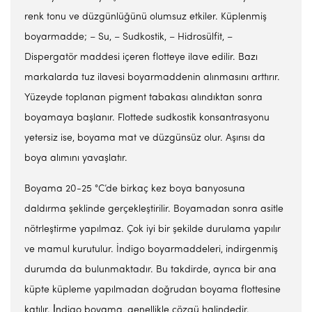
renk tonu ve düzgünlüğünü olumsuz etkiler. Küplenmiş
boyarmadde; – Su, – Sudkostik, – Hidrosülfit, –
Dispergatör maddesi içeren flotteye ilave edilir. Bazı
markalarda tuz ilavesi boyarmaddenin alınmasını arttırır.
Yüzeyde toplanan pigment tabakası alındıktan sonra
boyamaya başlanır. Flottede sudkostik konsantrasyonu
yetersiz ise, boyama mat ve düzgünsüz olur. Aşırısı da
boya alımını yavaşlatır.
Boyama 20-25 °C’de birkaç kez boya banyosuna
daldırma şeklinde gerçekleştirilir. Boyamadan sonra asitle
nötrleştirme yapılmaz. Çok iyi bir şekilde durulama yapılır
ve mamul kurutulur. İndigo boyarmaddeleri, indirgenmiş
durumda da bulunmaktadır. Bu takdirde, ayrıca bir ana
küpte küpleme yapılmadan doğrudan boyama flottesine
katılır. İ̇ndigo boyama, genellikle çözgü halindedir.