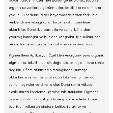
boyarmaddenin özellikleri Bunlar genel olarak, suda ve
organik solventlerde çözünmezler, tekstil liflerine afiniteleri
yoktur. Bu nedenle, diğer boyarmaddelerden farklı bir
renklendirme tekniği kullanılarak tekstil mamulüne
aktarılırlar. Genellikle pamuklu ve sentetik liflerden
yapılmış kumaşlar ve bunların karışımları için kullanılırlar
ise de, tüm elyaf çeşitlerine aplikasyonları mümkündür.
Pigmentlerin Aplikasyon Özellikleri Anorganik veya organik
pigmentler, tekstil lifleri için doğal olarak hiç afiniteye sahip
değildir. Liflere afiniteleri olmadığından, kumaşa
aktarılması ve kumaş tarafından tutulması binder adı
verilen reçineler yardımı ile olur. Daha sonra yüksek
sıcaklıklarda kondense işlemine tabi tutulurlar. Pigment
boyamalarda ışık haslığı orta ve iyi derecededir. Haslık
özellikleri kullanılan binderin kalitesi ile sıkı sıkıya