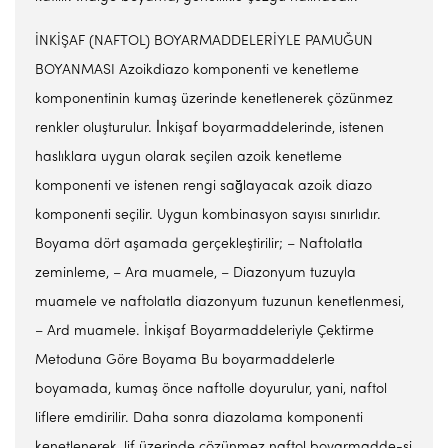
İNKİŞAF (NAFTOL) BOYARMADDELERİYLE PAMUĞUN
BOYANMASI Azoikdiazo komponenti ve kenetleme
komponentinin kumaş üzerinde kenetlenerek çözünmez
renkler oluşturulur. İ̇nkişaf boyarmaddelerinde, istenen
haslıklara uygun olarak seçilen azoik kenetleme
komponenti ve istenen rengi sağ̆layacak azoik diazo
komponenti seçilir. Uygun kombinasyon sayısı sınırlıdır.
Boyama dört aşamada gerçekleştirilir; – Naftolatla
zeminleme, – Ara muamele, – Diazonyum tuzuyla
muamele ve naftolatla diazonyum tuzunun kenetlenmesi,
– Ard muamele. İnkişaf Boyarmaddeleriyle Çektirme
Metoduna Göre Boyama Bu boyarmaddelerle
boyamada, kumaş önce naftolle doyurulur, yani, naftol
liflere emdirilir. Daha sonra diazolama komponenti
kenetlenerek, lif üzerinde çözünmez naftol boyarmadde-si