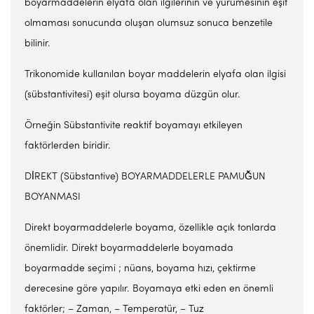
boyarmaddelerin elyafa olan ilgilerinin ve yürümesinin eşit
olmaması sonucunda oluşan olumsuz sonuca benzetile
bilinir.
Trikonomide kullanılan boyar maddelerin elyafa olan ilgisi
(sübstantivitesi) eşit olursa boyama düzgün olur.
Örneğin Sübstantivite reaktif boyamayı etkileyen
faktörlerden biridir.
Dİ̇REKT (Sübstantive) BOYARMADDELERLE PAMUĞ̆UN
BOYANMASI
Direkt boyarmaddelerle boyama, özellikle açık tonlarda
önemlidir. Direkt boyarmaddelerle boyamada
boyarmadde seçimi ; nüans, boyama hızı, çektirme
derecesine göre yapılır. Boyamaya etki eden en önemli
faktörler; – Zaman, – Temperatür, – Tuz