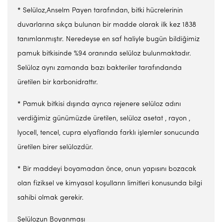
* Selüloz,Anselm Payen tarafından, bitki hücrelerinin
duvarlarına sıkça bulunan bir madde olarak ilk kez 1838
tanımlanmıştır. Neredeyse en saf haliyle bugün bildiğimiz
pamuk bitkisinde %94 oranında selüloz bulunmaktadır.
Selüloz aynı zamanda bazı bakteriler tarafındanda
üretilen bir karbonidrattır.
* Pamuk bitkisi dışında ayrıca rejenere selüloz adını
verdiğimiz günümüzde üretilen, selüloz asetat , rayon ,
lyocell, tencel, cupra elyaflarıda farklı işlemler sonucunda
üretilen birer selülozdür.
* Bir maddeyi boyamadan önce, onun yapısını bozacak
olan fiziksel ve kimyasal koşulların limitleri konusunda bilgi
sahibi olmak gerekir.
Selülozun Boyanması