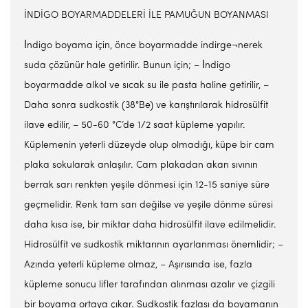
İNDİGO BOYARMADDELERİ İLE PAMUĞUN BOYANMASI
İ̇ndigo boyama için, önce boyarmadde indirge¬nerek
suda çözünür hale getirilir. Bunun için; – İ̇ndigo
boyarmadde alkol ve sıcak su ile pasta haline getirilir, –
Daha sonra sudkostik (38°Be) ve karıştırılarak hidrosülfit
ilave edilir, – 50-60 °C’de 1/2 saat küpleme yapılır.
Küplemenin yeterli düzeyde olup olmadığı, küpe bir cam
plaka sokularak anlaşılır. Cam plakadan akan sıvının
berrak sarı renkten yeşile dönmesi için 12-15 saniye süre
geçmelidir. Renk tam sarı değilse ve yeşile dönme süresi
daha kısa ise, bir miktar daha hidrosülfit ilave edilmelidir.
Hidrosülfit ve sudkostik miktarının ayarlanması önemlidir; –
Azında yeterli küpleme olmaz, – Aşırısında ise, fazla
küpleme sonucu lifler tarafından alınması azalır ve çizgili
bir boyama ortaya çıkar. Sudkostik fazlası da boyamanın