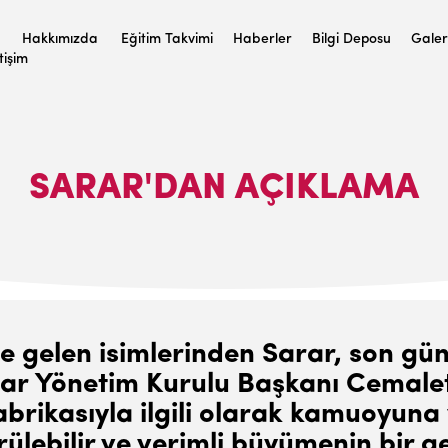
Hakkımızda
Eğitim Takvimi
Haberler
Bilgi Deposu
Galer
etişim
SARAR'DAN AÇIKLAMA
e gelen isimlerinden Sarar, son gün
rar Yönetim Kurulu Başkanı Cemale
brikasıyla ilgili olarak kamuoyuna
ülebilir ve verimli büyümenin bir g