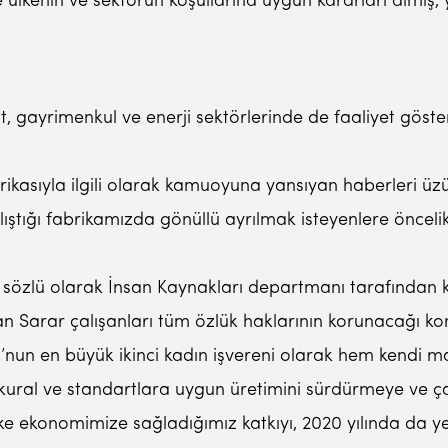
lkenin ve sektörün koşullarına uygun kararları almış, ya
kıt, gayrimenkul ve enerji sektörlerinde de faaliyet göste
asıyla ilgili olarak kamuoyuna yansıyan haberleri üzünt
lıştığı fabrikamızda gönüllü ayrılmak isteyenlere önceli
 sözlü olarak İnsan Kaynakları departmanı tarafından kon
ılan Sarar çalışanları tüm özlük haklarının korunacağı k
’nun en büyük ikinci kadın işvereni olarak hem kendi 
 kural ve standartlara uygun üretimini sürdürmeye ve ç
e ekonomimize sağladığımız katkıyı, 2020 yılında da y