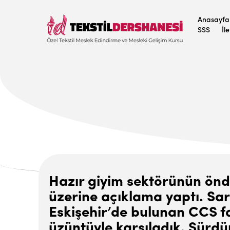
Anasayfa
SSS
İl
Hazır giyim sektörünün önd
üzerine açıklama yaptı. Sa
Eskişehir’de bulunan CCS fa
üzüntüyle karşıladık. Sürdür