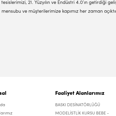
sislerimizi, 21. Yüzyılın ve Endüstri 4.0’ın getirdiği ge
n mensubu ve müşterilerimize kapımız her zaman açıktır
sal
Faaliyet Alanlarımız
zda
BASKI DESİNATÖRLÜĞÜ
larımız
MODELİSTLİK KURSU BEBE -