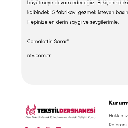
büyütmeye devam edeceğiız. Eskişehir’deki te
kalbindeki 5 fabrikayı gezmek isteyen bası
Hepinize en derin saygı ve sevgilerimle,
Cemalettin Sarar"
ntv.com.tr
Kurum
Hakkımı
Referans