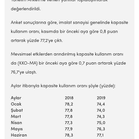
Yönelim Anketi'ne verilen yanıtlar toplulaştırılarak
değerlendirildi.
Anket sonuçlarına göre, imalat sanayisi genelinde kapasite
kullanım oranı, kasımda bir önceki aya göre 0,8 puan
artarak yüzde 77,2'ye çıktı.
Mevsimsel etkilerden arındırılmış kapasite kullanım oranı
da (KKO-MA) bir önceki aya göre 0,7 puan artarak yüzde
76,7'ye ulaştı.
Aylar itibarıyla kapasite kullanım oranı şöyle (yüzde):
Aylar
2018
2019
Ocak
78,2
74,4
Şubat
77,8
74,0
Mart
77,8
74,3
Nisan
77,3
75,0
Mayıs
77,9
76,3
Haziran
78,3
77,1