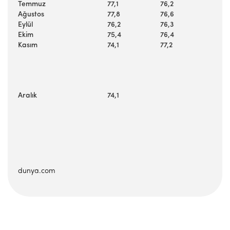
Temmuz
77,1
76,2
Ağustos
77,8
76,6
Eylül
76,2
76,3
Ekim
75,4
76,4
Kasım
74,1
77,2
Aralık
74,1
dunya.com