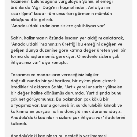
hazinenin bulunduğunu vurgulayan Şahin, el emeği
ürünlerde "Ağrı Dağı'nın haşmetinden, Antalya'nın
sıcaklığına" kadar tüm unsurları görmenin mümkün
olduğunu dile getirdi.
"Anadolu'daki kadınların sizlere çok ihtiyacı var"
Şahin, kalkınmanın özünde insanın yer aldığını anlatarak,
"Anadolu'daki insanımızın ürettiği bu emeğini değişen ve
gelişen dünya düzenine göre katma değer üreten yeni bir
forma dönüştürmemiz gerekiyor. O nedenle sizlere çok
ihtiyacımız var" diye konuştu.
Tasarımcı ve modacıların vereceğiniz bilgiler
doğrultusunda bir yol haritası, bir eylem planı çizmek
istediklerini aktaran Şahin, "Artık yerel unsurlar yükselen
bir değer haline dönüşmüş durumda. Yurt dışında bunu
çok net görüyorsunuz. Bu bakımdan çok köklü bir
altyapımız var. Bunu görünebilir, sürdürülebilir kılmak ve
kalkınmanın parçası haline dönüştürmek durumundayız.
Anadolu'daki kadınların sizlere çok ihtiyacı var" ifadelerini
kullandı.
Anadolu'daki kadınlara bu desteğin verilmemesi