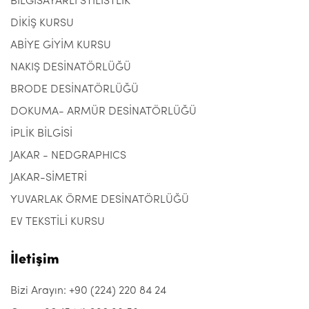
BİLGİSAYARLI STİLİSTLİK
DİKİŞ KURSU
ABİYE GİYİM KURSU
NAKIŞ DESİNATÖRLÜĞÜ
BRODE DESİNATÖRLÜĞÜ
DOKUMA- ARMÜR DESİNATÖRLÜĞÜ
İPLİK BİLGİSİ
JAKAR - NEDGRAPHICS
JAKAR-SİMETRİ
YUVARLAK ÖRME DESİNATÖRLÜĞÜ
EV TEKSTİLİ KURSU
İletişim
Bizi Arayın: +90 (224) 220 84 24