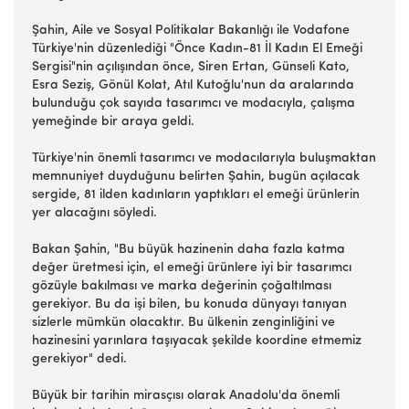
Şahin, Aile ve Sosyal Politikalar Bakanlığı ile Vodafone
Türkiye'nin düzenlediği "Önce Kadın-81 İl Kadın El Emeği
Sergisi"nin açılışından önce, Siren Ertan, Günseli Kato,
Esra Seziş, Gönül Kolat, Atıl Kutoğlu'nun da aralarında
bulunduğu çok sayıda tasarımcı ve modacıyla, çalışma
yemeğinde bir araya geldi.
Türkiye'nin önemli tasarımcı ve modacılarıyla buluşmaktan
memnuniyet duyduğunu belirten Şahin, bugün açılacak
sergide, 81 ilden kadınların yaptıkları el emeği ürünlerin
yer alacağını söyledi.
Bakan Şahin, "Bu büyük hazinenin daha fazla katma
değer üretmesi için, el emeği ürünlere iyi bir tasarımcı
gözüyle bakılması ve marka değerinin çoğaltılması
gerekiyor. Bu da işi bilen, bu konuda dünyayı tanıyan
sizlerle mümkün olacaktır. Bu ülkenin zenginliğini ve
hazinesini yarınlara taşıyacak şekilde koordine etmemiz
gerekiyor" dedi.
Büyük bir tarihin mirasçısı olarak Anadolu'da önemli